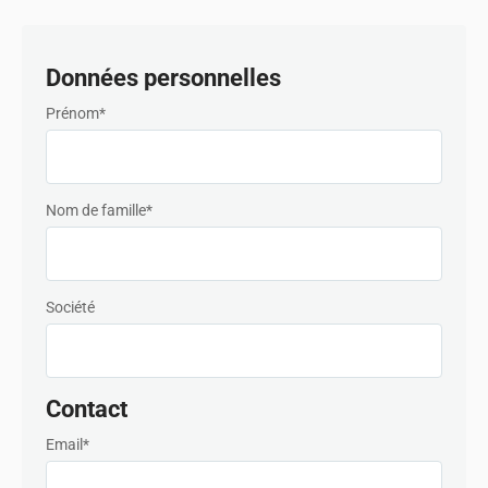
Denmark
Données personnelles
Finland
Prénom*
France
Germany
Nom de famille*
Hong Kong SAR, China
India
Société
Italy
Japan
Contact
Korea
Email*
Mexico