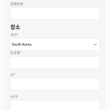
전화번호*
Malaysia
Netherlands
장소
New Zealand
국가
*
Norway
Poland
도로명*
Portugal
Singapore
시*
South Africa
Spain
시/구
Sweden