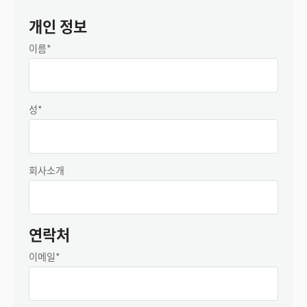
개인 정보
Denmark
이름*
Finland
France
성*
Germany
Hong Kong SAR, China
회사소개
India
Italy
연락처
Japan
이메일*
Korea
Mexico