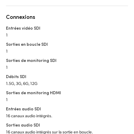
Malaysia
Netherlands
Connexions
Entrées vidéo SDI
New Zealand
1
Norway
Sorties en boucle SDI
1
Poland
Sorties de monitoring SDI
Portugal
1
Débits SDI
Singapore
1.5G, 3G, 6G, 12G
Sorties de monitoring HDMI
South Africa
1
Spain
Entrées audio SDI
16 canaux audio intégrés.
Sweden
Sorties audio SDI
Chinese Taipei
16 canaux audio intégrés sur la sortie en boucle.