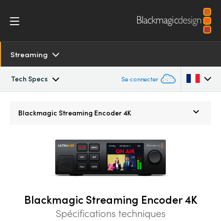
Streaming
Tech Specs
Se connecter
Overview
Argentina
Blackmagic
Streaming Encoder 4K
Australia
SDK and Software
Austria
Resources
Brazil
Tech Specs
Canada
Blackmagic Streaming Encoder 4K
Spécifications techniques
China