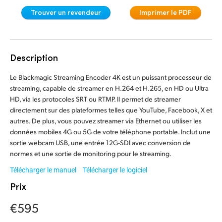
Trouver un revendeur
Imprimer le PDF
Denmark
Finland
Description
France
Le Blackmagic Streaming Encoder 4K est un puissant processeur de
Germany
streaming, capable de streamer en H.264 et H.265, en HD ou Ultra
Hong Kong SAR, China
HD, via les protocoles SRT ou RTMP. Il permet de streamer
directement sur des plateformes telles que YouTube, Facebook, X et
India
autres. De plus, vous pouvez streamer via Ethernet ou utiliser les
données mobiles 4G ou 5G de votre téléphone portable. Inclut une
Italy
sortie webcam USB, une entrée 12G-SDI avec conversion de
normes et une sortie de monitoring pour le streaming.
Japan
Télécharger le manuel
Télécharger le logiciel
Korea
Prix
€595
Mexico