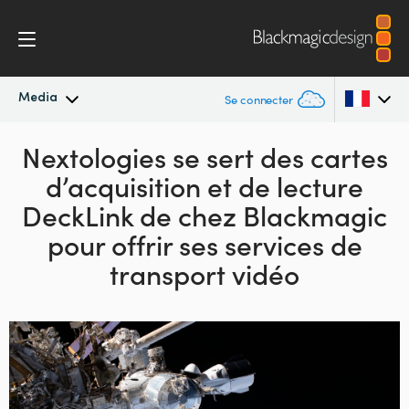
Media
Se connecter
Actualités
Nextologies se sert des cartes
Argentina
d’acquisition et de lecture
Australia
Archives de presse
DeckLink de chez
Blackmagic
Austria
pour offrir ses services de
Images de presse
transport vidéo
Brazil
Canada
China
Denmark