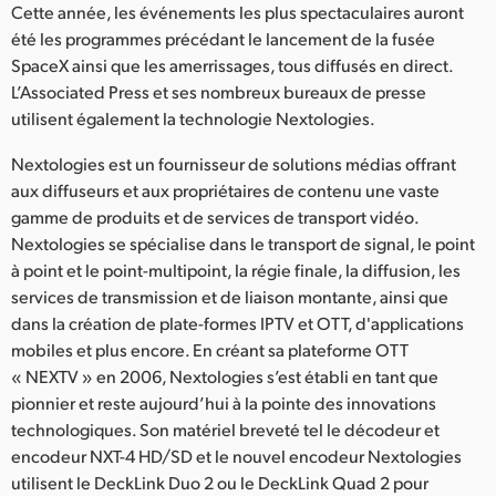
Netherlands
Cette année, les événements les plus spectaculaires auront
été les programmes précédant le lancement de la fusée
New Zealand
SpaceX ainsi que les amerrissages, tous diffusés en direct.
L’Associated Press et ses nombreux bureaux de presse
Norway
utilisent également la technologie Nextologies.
Poland
Nextologies est un fournisseur de solutions médias offrant
aux diffuseurs et aux propriétaires de contenu une vaste
Portugal
gamme de produits et de services de transport vidéo.
Singapore
Nextologies se spécialise dans le transport de signal, le point
à point et le point-multipoint, la régie finale, la diffusion, les
South Africa
services de transmission et de liaison montante, ainsi que
dans la création de plate-formes IPTV et OTT, d'applications
Spain
mobiles et plus encore. En créant sa plateforme OTT
« NEXTV » en 2006, Nextologies s’est établi en tant que
Sweden
pionnier et reste aujourd’hui à la pointe des innovations
technologiques. Son matériel breveté tel le décodeur et
Chinese Taipei
encodeur NXT-4 HD/SD et le nouvel encodeur Nextologies
Turkey
utilisent le DeckLink Duo 2 ou le DeckLink Quad 2 pour