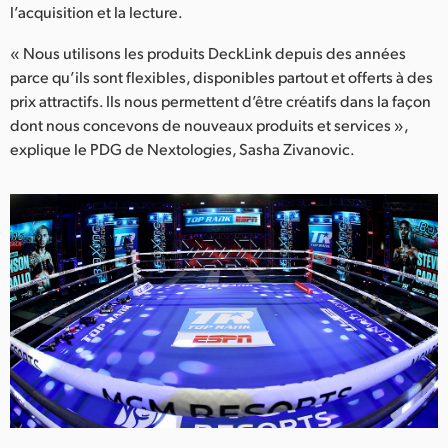
l’acquisition et la lecture.
UAE
« Nous utilisons les produits DeckLink depuis des années
Ukraine
parce qu’ils sont flexibles, disponibles partout et offerts à des
prix attractifs. Ils nous permettent d’être créatifs dans la façon
United Kingdom
dont nous concevons de nouveaux produits et services »,
explique le PDG de Nextologies, Sasha Zivanovic.
United States