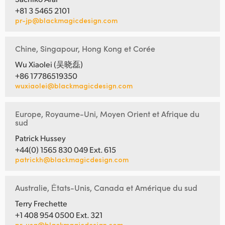
+81 3 5465 2101
pr-jp@blackmagicdesign.com
Chine, Singapour, Hong Kong et Corée
Wu Xiaolei (吴晓磊)
+86 17786519350
wuxiaolei@blackmagicdesign.com
Europe, Royaume-Uni, Moyen Orient et Afrique du
sud
Patrick Hussey
+44(0) 1565 830 049 Ext. 615
patrickh@blackmagicdesign.com
Australie, Ėtats-Unis, Canada et Amérique du sud
Terry Frechette
+1 408 954 0500 Ext. 321
pr-usa@blackmagicdesign.com