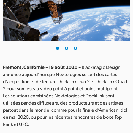
Finland
France
Germany
Hong Kong SAR, China
India
Fremont, Californie – 19 août 2020 –
Blackmagic Design
Italy
annonce aujourd’hui que Nextologies se sert des cartes
d’acquisition et de lecture DeckLink Duo 2 et DeckLink Quad
Japan
2 pour son réseau vidéo point à point et point-multipoint.
Korea
Les solutions combinées Nextologies et DeckLink sont
utilisées par des diffuseurs, des producteurs et des artistes
Mexico
partout dans le monde, comme pour la finale d’American Idol
en mai 2020, ou pour les récentes rencontres de boxe Top
Malaysia
Rank et UFC.