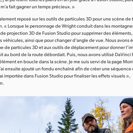
 m’a fait gagner un temps précieux. »
alement reposé sur les outils de particules 3D pour une scène de t
m. « Lorsque le personnage de Wright conduit dans les montagne
ils de projection 3D de Fusion Studio pour supprimer des éléments,
 véhicules, ainsi que pour changer d’angle de vue. Nous avons é
e de particules 3D et aux outils de déplacement pour donner l’i
ait au bord de la route débordait. Puis, nous avons utilisé DaVinci
élément en boucle dans la scène. Je me suis servi de la page Mo
 J’ai ensuite ajouté un fondu enchaîné afin de créer une séquence
 l’ai importée dans Fusion Studio pour finaliser les effets visuels »,
n.