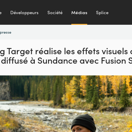
e
Développeurs
Société
Médias
Splice
presse
 Target réalise les effets
visuels 
diffusé
à Sundance avec Fusion 