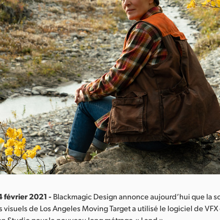
eatures
 février 2021 -
Blackmagic Design annonce aujourd’hui que la s
s visuels de Los Angeles Moving Target a utilisé le logiciel de VFX
on Studio pour le nouveau long métrage « Land ».