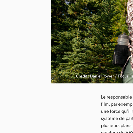
arger l’image
Credit : Daniel Power / Focus F
Le responsable 
film, par exemp
une force qu’il 
système de part
plusieurs plans 
créateur de VFX,