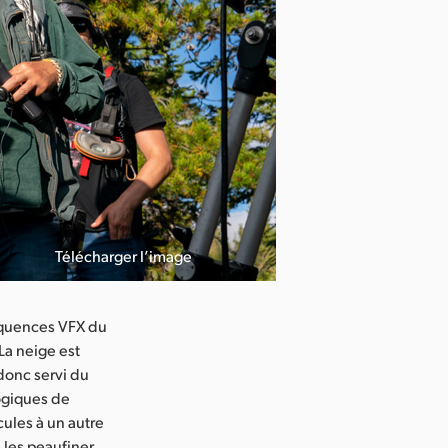
Télécharger l’image
Credit : Danie
séquences VFX du
La neige est
 donc servi du
ogiques de
cules à un autre
s les peaufiner