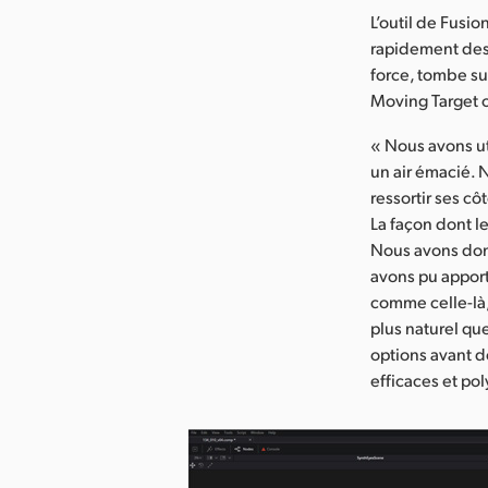
L’outil de Fusio
rapidement des 
force, tombe su
Moving Target on
« Nous avons ut
un air émacié. 
ressortir ses cô
La façon dont l
Nous avons donc
avons pu apport
comme celle-là, 
plus naturel que
options avant de
efficaces et pol