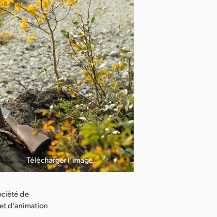
Télécharger l’image
Credit : Danie
ociété de
 et d’animation