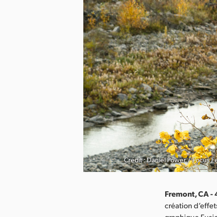
Credit : Daniel Power / Focus F
Fremont, CA - 4
création d’effet
graphique Fusi