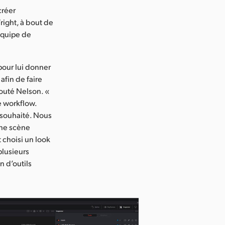
créer
right, à bout de
équipe de
pour lui donner
afin de faire
jouté Nelson. «
e workflow.
 souhaité. Nous
une scène
t choisi un look
 plusieurs
n d’outils