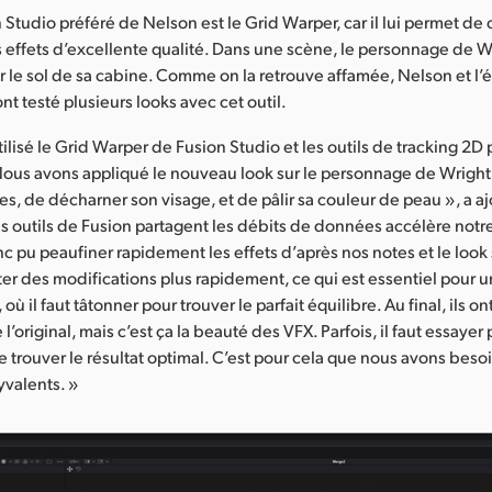
n Studio préféré de Nelson est le Grid Warper, car il lui permet de 
effets d’excellente qualité. Dans une scène, le personnage de W
r le sol de sa cabine. Comme on la retrouve affamée, Nelson et l’
t testé plusieurs looks avec cet outil.
ilisé le Grid Warper de Fusion Studio et les outils de tracking 2D 
Nous avons appliqué le nouveau look sur le personnage de Wright 
tes, de décharner son visage, et de pâlir sa couleur de peau », a a
es outils de Fusion partagent les débits de données accélère notr
 pu peaufiner rapidement les effets d’après nos notes et le look
er des modifications plus rapidement, ce qui est essentiel pour 
où il faut tâtonner pour trouver le parfait équilibre. Au final, ils on
 l’original, mais c’est ça la beauté des VFX. Parfois, il faut essayer
 trouver le résultat optimal. C’est pour cela que nous avons besoi
yvalents. »