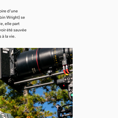
oire d’une
bin Wright) se
, elle part
voir été sauvée
 à la vie.