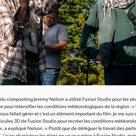
eatures
du compositing Jeremy Nelson a utilisé Fusion Studio pour les 
le pour intensifier les conditions météorologiques de la région. « 
nous fallait gérer et c’est un élément important du film. Je me suis
icules 3D de Fusion Studio pour recréer les conditions météorol
», a expliqué Nelson. « Plutôt que de déléguer le travail des parti
 j’ai pu réunir tous les plans en un jour grâce à Fusion Studio, pui