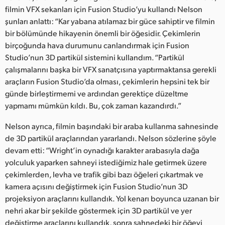
filmin VFX sekanları için Fusion Studio’yu kullandı Nelson
UAE
şunları anlattı: “Kar yabana atılamaz bir güce sahiptir ve filmin
bir bölümünde hikayenin önemli bir öğesidir. Çekimlerin
Ukraine
birçoğunda hava durumunu canlandırmak için Fusion
United Kingdom
Studio’nun 3D partikül sistemini kullandım. “Partikül
çalışmalarını başka bir VFX sanatçısına yaptırmaktansa gerekli
United States
araçların Fusion Studio’da olması, çekimlerin hepsini tek bir
günde birleştirmemi ve ardından gerektiçe düzeltme
yapmamı mümkün kıldı. Bu, çok zaman kazandırdı.”
Nelson ayrıca, filmin başındaki bir araba kullanma sahnesinde
de 3D partikül araçlarından yararlandı. Nelson sözlerine şöyle
devam etti: “Wright’in oynadığı karakter arabasıyla dağa
yolculuk yaparken sahneyi istediğimiz hale getirmek üzere
çekimlerden, levha ve trafik gibi bazı öğeleri çıkartmak ve
kamera açısını değiştirmek için Fusion Studio’nun 3D
projeksiyon araçlarını kullandık. Yol kenarı boyunca uzanan bir
nehri akar bir şekilde göstermek için 3D partikül ve yer
değiştirme araçlarını kullandık, sonra sahnedeki bir öğeyi