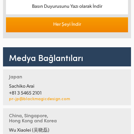
Basın Duyurusunu Yazı olarak İndir
Her Şeyi İndir
Medya Bağlantıları
Japan
Sachiko Arai
+81 3 5465 2101
pr-jp@blackmagicdesign.com
China, Singapore,
Hong Kong and Korea
Wu Xiaolei (吴晓磊)