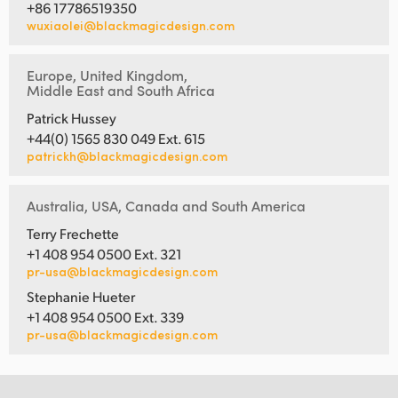
+86 17786519350
wuxiaolei@blackmagicdesign.com
Europe, United Kingdom,
Middle East and South Africa
Patrick Hussey
+44(0) 1565 830 049 Ext. 615
patrickh@blackmagicdesign.com
Australia, USA, Canada and South America
Terry Frechette
+1 408 954 0500 Ext. 321
pr-usa@blackmagicdesign.com
Stephanie Hueter
+1 408 954 0500 Ext. 339
pr-usa@blackmagicdesign.com