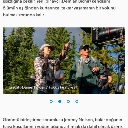
Netherlands
ıssızlığına çekilir. Yerli bir avcı (Demián Bichir) kendisini
ölümün eşiğinden kurtarınca, tekrar yaşamanın bir yolunu
New Zealand
bulmak zorunda kalır.
Norway
Poland
Portugal
Singapore
South Africa
Spain
Credit : Daniel Power / Focus Features
Sweden
Chinese Taipei
Görüntü birleştirme sorumlusu Jeremy Nelson, bakir doğanın
Turkey
hava koşullarının yoğunluğunu artırmak da dahil olmak üzere,