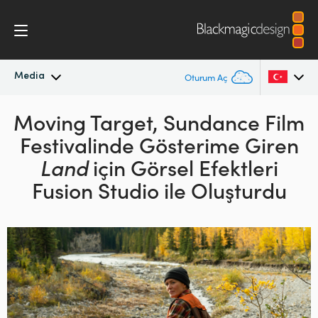
Media
Oturum Aç
Moving Target, Sundance Film
En Son Haberler
Argentina
Festivalinde Gösterime Giren
Australia
Haber Arşivi
Land
için
Görsel Efektleri
Austria
Fusion Studio ile Oluşturdu
Basın Resimleri
Brazil
Canada
China
Denmark