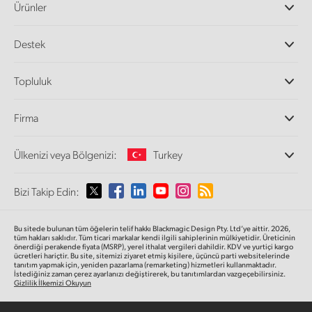
Ürünler
Profesyonel Video Kameraları
Destek
DaVinci Resolve ve Fusion Yazılımı
ATEM Prodüksiyon Görüntü Mikserleri
Yetkili Bayiler
Topluluk
Ultimatte
Destek Merkezi
Disk Kaydediciler
Bize ulaşın
Splice Topluluğu
Firma
Kayıt ve Oynatım
Cintel Tarayıcı
Ofislerimiz
Video Format Çevirici
Ülkenizi veya Bölgenizi:
Turkey
Hakkımızda
Yayın Çeviricileri
İş Ortaklarımız
Görüntüleme
Lütfen Ülkenizi veya Bölgenizi Seçiniz
Bizi Takip Edin:
Medya
Ağ Depolama
MultiView
Argentina
Bu sitede bulunan tüm öğelerin telif hakkı Blackmagic Design Pty. Ltd’ye aittir. 2026,
Yönlendirici ve Dağıtıcılar
tüm hakları saklıdır.
Tüm ticari markalar kendi ilgili sahiplerinin mülkiyetidir. Üreticinin
önerdiği perakende fiyata (MSRP), yerel ithalat vergileri dahildir. KDV ve yurtiçi kargo
Yayın ve kodlama
Australia
ücretleri hariçtir. Bu site, sitemizi ziyaret etmiş kişilere, üçüncü parti websitelerinde
tanıtım yapmak için, yeniden pazarlama (remarketing) hizmetleri kullanmaktadır.
İstediğiniz zaman çerez ayarlanızı değiştirerek, bu tanıtımlardan vazgeçebilirsiniz.
Gizlilik İlkemizi Okuyun
Austria