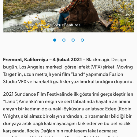
Finland
France
Credit : Daniel Power / Focus Features
Germany
Hong Kong SAR, China
India
Fremont, Kaliforniya – 4 Şubat 2021 –
Blackmagic Design
bugün, Los Angeles merkezli görsel efekt (VFX) şirketi Moving
Italy
Target’in, uzun metrajlı yeni film “Land” yapımında Fusion
Studio VFX ve hareketli grafikler yazılımı kullandığını duyurdu.
Japan
2021 Sundance Film Festivalinde ilk gösterimi gerçekleştirilen
Korea
“Land”, Amerika’nın engin ve sert tabiatında hayatın anlamını
arayan bir kadının dokunaklı öyküsünu anlatıyor. Edee (Robin
Mexico
Wright), akıl almaz bir olayın ardından, bir zamanlar bildiği bir
dünyaya artık bağlı kalamayacağını fark eder ve bu belirsizlik
Malaysia
karşısında, Rocky Dağları’nın muhteşem fakat acımasız