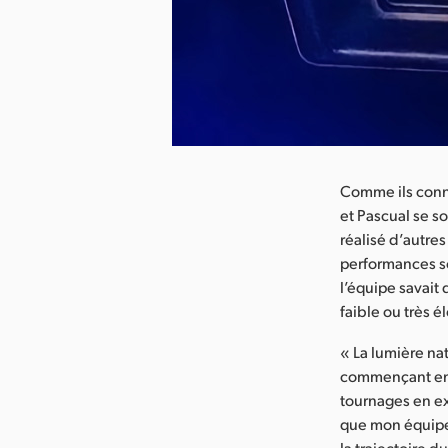
arger l’image
Comme ils conna
et Pascual se s
réalisé d’autre
performances so
l’équipe savait 
faible ou très é
« La lumière nat
commençant en pl
tournages en ext
que mon équipe 
la trajectoire d