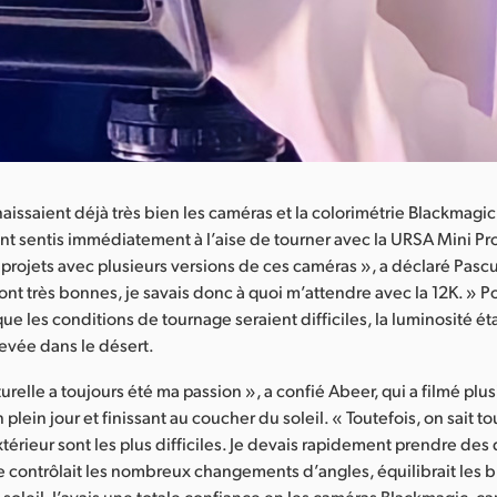
issaient déjà très bien les caméras et la colorimétrie Blackmagi
ont sentis immédiatement à l’aise de tourner avec la URSA Mini Pro 
s projets avec plusieurs versions de ces caméras », a déclaré Pascu
nt très bonnes, je savais donc à quoi m’attendre avec la 12K. » Po
que les conditions de tournage seraient difficiles, la luminosité ét
levée dans le désert.
urelle a toujours été ma passion », a confié Abeer, qui a filmé plu
ein jour et finissant au coucher du soleil. « Toutefois, on sait to
érieur sont les plus difficiles. Je devais rapidement prendre des 
contrôlait les nombreux changements d’angles, équilibrait les bl
u soleil. J’avais une totale confiance en les caméras Blackmagic, car