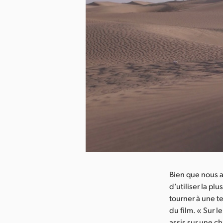
arger l’image
Bien que nous a
d’utiliser la pl
tourner à une te
du film. « Sur l
assis sur une ch