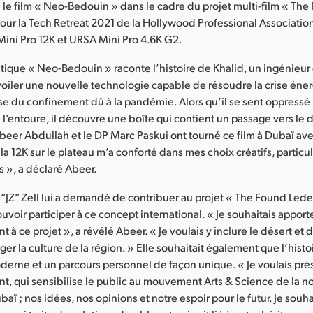
 le film « Neo-Bedouin » dans le cadre du projet multi-film « Th
ur la Tech Retreat 2021 de la Hollywood Professional Association
ini Pro 12K et URSA Mini Pro 4.6K G2.
astique « Neo-Bedouin » raconte l’histoire de Khalid, un ingénieur
oiler une nouvelle technologie capable de résoudre la crise éne
e du confinement dû à la pandémie. Alors qu’il se sent oppressé 
 l’entoure, il découvre une boîte qui contient un passage vers le d
 Abeer Abdullah et le DP Marc Paskui ont tourné ce film à Dubaï av
 la 12K sur le plateau m’a conforté dans mes choix créatifs, partic
ls », a déclaré Abeer.
“JZ” Zell lui a demandé de contribuer au projet « The Found Led
ouvoir participer à ce concept international. « Je souhaitais appor
à ce projet », a révélé Abeer. « Je voulais y inclure le désert et
ger la culture de la région. » Elle souhaitait également que l’histo
erne et un parcours personnel de façon unique. « Je voulais pr
t, qui sensibilise le public au mouvement Arts & Science de la n
aï ; nos idées, nos opinions et notre espoir pour le futur. Je souha