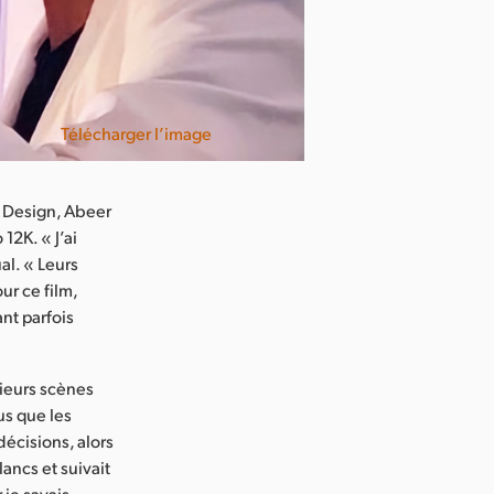
Télécharger l’image
c Design, Abeer
12K. « J’ai
al. « Leurs
ur ce film,
ant parfois
sieurs scènes
us que les
décisions, alors
ancs et suivait
 je savais