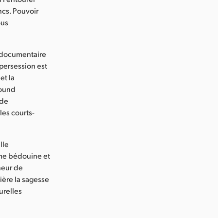
ncs. Pouvoir
ous
n documentaire
upersession est
et la
Found
 de
les courts-
lle
même bédouine et
nneur de
ière la sagesse
urelles