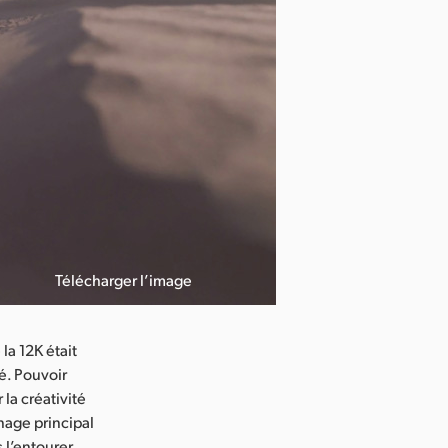
Télécharger l’image
la 12K était
té. Pouvoir
la créativité
nnage principal
s l’entourer