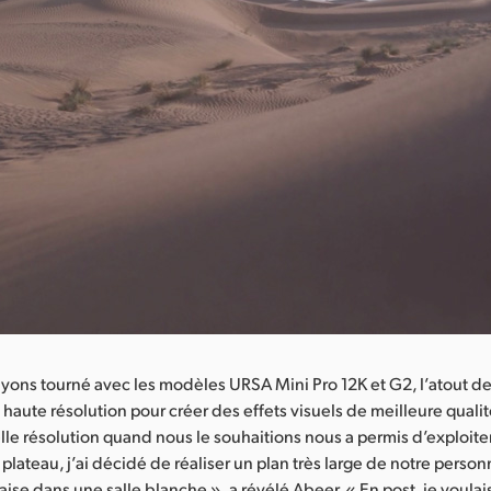
yons tourné avec les modèles URSA Mini Pro 12K et G2, l’atout de 
us haute résolution pour créer des effets visuels de meilleure quali
lle résolution quand nous le souhaitions nous a permis d’exploiter 
e plateau, j’ai décidé de réaliser un plan très large de notre perso
aise dans une salle blanche », a révélé Abeer. « En post, je voulai