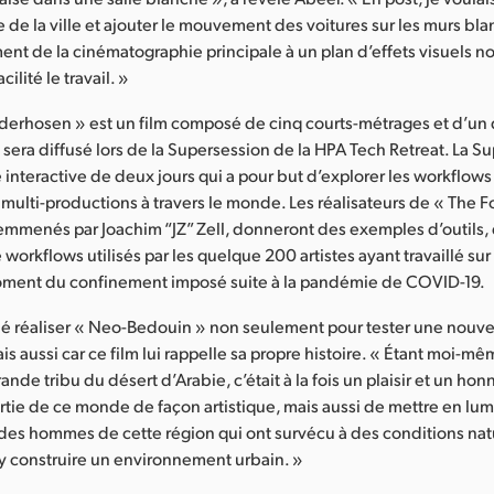
de la ville et ajouter le mouvement des voitures sur les murs bla
ent de la cinématographie principale à un plan d’effets visuels n
ilité le travail. »
derhosen » est un film composé de cinq courts-métrages et d’u
l sera diffusé lors de la Supersession de la HPA Tech Retreat. La S
interactive de deux jours qui a pour but d’explorer les workflows 
multi-productions à travers le monde. Les réalisateurs de « The 
mmenés par Joachim “JZ” Zell, donneront des exemples d’outils,
workflows utilisés par les quelque 200 artistes ayant travaillé sur 
ment du confinement imposé suite à la pandémie de COVID-19.
é réaliser « Neo-Bedouin » non seulement pour tester une nouve
is aussi car ce film lui rappelle sa propre histoire. « Étant moi-
nde tribu du désert d’Arabie, c’était à la fois un plaisir et un ho
rtie de ce monde de façon artistique, mais aussi de mettre en lum
es hommes de cette région qui ont survécu à des conditions nat
d’y construire un environnement urbain. »