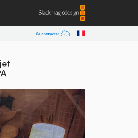
Se connecter
jet
PA