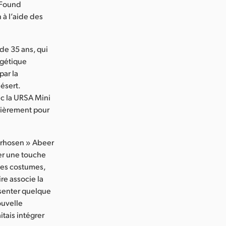
e Found
 à l’aide des
 de 35 ans, qui
rgétique
par la
ésert.
ec la URSA Mini
ulièrement pour
erhosen » Abeer
ter une touche
 des costumes,
ire associe la
ésenter quelque
ouvelle
itais intégrer