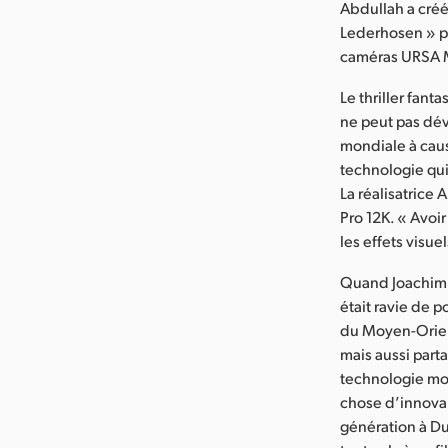
Abdullah a créé
Lederhosen » po
caméras URSA M
Le thriller fant
ne peut pas dév
mondiale à caus
technologie qui
La réalisatrice
Pro 12K. « Avoir
les effets visue
Quand Joachim 
était ravie de p
du Moyen-Orient 
mais aussi parta
technologie mod
chose d’innovan
génération à Dub