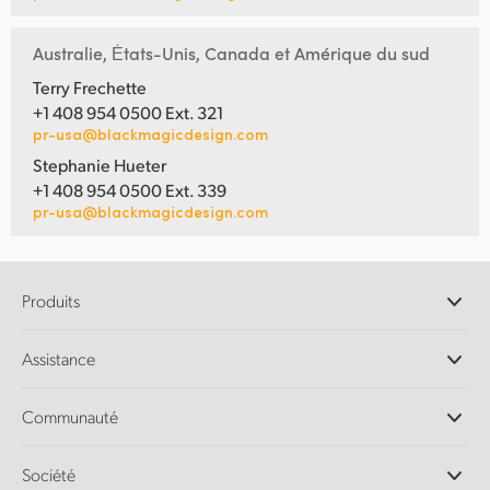
Australie, Ėtats-Unis, Canada et Amérique du sud
Terry Frechette
+1 408 954 0500 Ext. 321
pr-usa@blackmagicdesign.com
Stephanie Hueter
+1 408 954 0500 Ext. 339
pr-usa@blackmagicdesign.com
Produits
Caméras professionnelles
Assistance
Logiciels DaVinci Resolve et Fusion
Mélangeurs de production ATEM
Distributeurs
Communauté
Ultimatte
Centre d'assistance technique
Enregistreurs à disques
Contact
Communauté Splice
Société
Capture et lecture