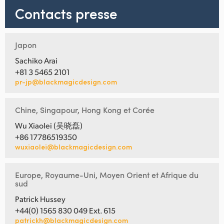
Contacts presse
Japon
Sachiko Arai
+81 3 5465 2101
pr-jp@blackmagicdesign.com
Chine, Singapour, Hong Kong et Corée
Wu Xiaolei (吴晓磊)
+86 17786519350
wuxiaolei@blackmagicdesign.com
Europe, Royaume-Uni, Moyen Orient et Afrique du
sud
Patrick Hussey
+44(0) 1565 830 049 Ext. 615
patrickh@blackmagicdesign.com