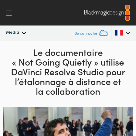
Media
Se connecter
Actualités
Le documentaire
Argentina
« Not Going Quietly »
utilise
Australia
Archives de presse
DaVinci Resolve Studio pour
Austria
l’étalonnage à distance et
Images de presse
la collaboration
Brazil
Canada
China
Denmark