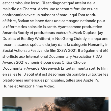
Netherlands
est chamboulée lorsqu’il est diagnostiqué atteint de la
maladie de Charcot. Après une rencontre fortuite et une
New Zealand
confrontation avec un puissant sénateur qui l’ont rendu
célèbre, Barkan se lance dans une campagne nationale pour
Norway
la réforme des soins de la santé. Ayant comme productrice
Amanda Roddy et producteurs exécutifs, Mark Duplass, Jay
Poland
Duplass et Bradley Whitford, « Not Going Quietly » a reçu une
Portugal
reconnaissance spéciale du jury dans la catégorie Humanity in
Social Action au Festival de film SXSW 2021. Il a également été
Singapore
shortlisté aux International Documentary Association (IDA)
Awards 2021 et nominé pour deux Critics Choice
South Africa
Documentary Awards. Greenwich Entertainment a sorti le film
en salles le 13 août et il est désormais disponible sur toutes les
Spain
plateformes numériques principales, telles que Apple TV,
Sweden
iTunes et Amazon Prime Video.
Chinese Taipei
Turkey