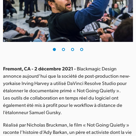
Finland
France
Germany
Hong Kong SAR, China
India
Fremont, CA - 2 décembre 2021 -
Blackmagic Design
Italy
annonce aujourd’hui que la société de post-production new-
yorkaise Irving Harvey a utilisé DaVinci Resolve Studio pour
Japan
étalonner le documentaire primé « Not Going Quietly ».
Korea
Les outils de collaboration en temps réel du logiciel ont
également été mis à profit pour le workflow à distance de
Mexico
l’étalonneur Samuel Gursky.
Malaysia
Réalisé par Nicholas Bruckman, le film « Not Going Quietly »
raconte l’histoire d’Ady Barkan, un père et activiste dont la vie