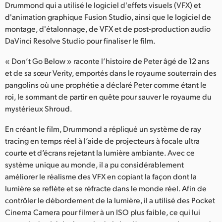
Netherlands
Drummond qui a utilisé le logiciel d'effets visuels (VFX) et
d'animation graphique Fusion Studio, ainsi que le logiciel de
New Zealand
montage, d'étalonnage, de VFX et de post-production audio
DaVinci Resolve Studio pour finaliser le film.
Norway
« Don’t Go Below » raconte l’histoire de Peter âgé de 12 ans
Poland
et de sa sœur Verity, emportés dans le royaume souterrain des
pangolins où une prophétie a déclaré Peter comme étant le
Portugal
roi, le sommant de partir en quête pour sauver le royaume du
Singapore
mystérieux Shroud.
En créant le film, Drummond a répliqué un système de ray
South Africa
tracing en temps réel à l’aide de projecteurs à focale ultra
Spain
courte et d’écrans rejetant la lumière ambiante. Avec ce
système unique au monde, il a pu considérablement
Sweden
améliorer le réalisme des VFX en copiant la façon dont la
lumière se reflète et se réfracte dans le monde réel. Afin de
Chinese Taipei
contrôler le débordement de la lumière, il a utilisé des Pocket
Cinema Camera pour filmer à un ISO plus faible, ce qui lui
Turkey