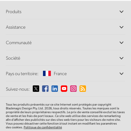
Produits
Caméras professionnelles
Assistance
Logiciels DaVinci Resolve et Fusion
Mélangeurs de production ATEM
Distributeurs
Communauté
Ultimatte
Centre d'assistance technique
Enregistreurs à disques
Contact
Communauté Splice
Société
Capture et lecture
Numérisation
de film Cintel
Bureaux
Conversion de standards
Pays ou territoire:
France
À propos de Blackmagic Design
Convertisseurs broadcast
Partenaires
Monitoring
Sélectionnez un pays
Suivez-nous:
Médias
Stockage en réseau
MultiView
Argentina
Tous les produits présentés sur ce site Internet sont protégés par copyright
Routage et distribution
Blackmagic Design Pty. Ltd. 2026, tous droits réservés. Toutes les marques sont la
propriété de leurs propriétaires respectifs. Le prix de vente conseillé exclut les taxes
Diffusion et encodage
Australia
de vente et les frais de port locaux. Ce site web utilise des services de remarketing
afin d’afficher des publicités sur des sites web tiers pour les visiteurs de notre site.
Vous pouvez désactiver cette fonction à tout instant en modifiant les paramètres
des cookies.
Politique de confidentialité
Austria