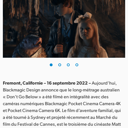
Finland
France
Germany
Hong Kong SAR, China
India
Italy
Japan
Fremont, Californie – 16 septembre 2022 –
Aujourd’hui,
Blackmagic Design annonce que le long-métrage australien
Korea
« Don’t Go Below » a été filmé en intégralité avec des
caméras numériques Blackmagic Pocket Cinema Camera 4K
Mexico
et Pocket Cinema Camera 6K. Le film d’aventure familial, qui
Malaysia
a été tourné à Sydney et projeté récemment au Marché du
film du Festival de Cannes, est le troisième du cinéaste Matt