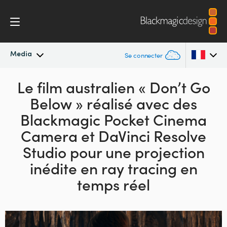
Media
Se connecter
Actualités
Le film australien « Don’t Go
Argentina
Below »
réalisé avec des
Australia
Archives de presse
Blackmagic Pocket
Cinema
Austria
Camera et DaVinci Resolve
Images de presse
Studio pour une projection
Brazil
inédite
en ray tracing en
Canada
temps réel
China
Denmark