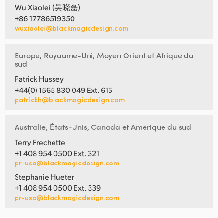
Wu Xiaolei (吴晓磊)
+86 17786519350
wuxiaolei@blackmagicdesign.com
Europe, Royaume-Uni, Moyen Orient et Afrique du
sud
Patrick Hussey
+44(0) 1565 830 049 Ext. 615
patrickh@blackmagicdesign.com
Australie, Ėtats-Unis, Canada et Amérique du sud
Terry Frechette
+1 408 954 0500 Ext. 321
pr-usa@blackmagicdesign.com
Stephanie Hueter
+1 408 954 0500 Ext. 339
pr-usa@blackmagicdesign.com