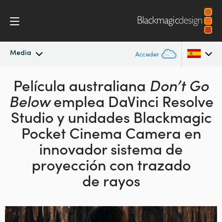
Media
Acceder
Novedades
Película australiana
Don’t Go
Argentina
Below
emplea
DaVinci Resolve
Australia
Archivo
Studio
y unidades Blackmagic
Austria
Pocket Cinema Camera en
Imágenes
innovador sistema de
Brazil
proyección con trazado
Canada
de rayos
China
Denmark