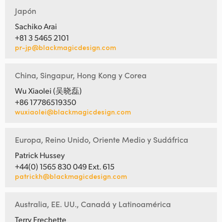
Japón
Sachiko Arai
+81 3 5465 2101
pr-jp@blackmagicdesign.com
China, Singapur, Hong Kong y Corea
Wu Xiaolei (吴晓磊)
+86 17786519350
wuxiaolei@blackmagicdesign.com
Europa, Reino Unido, Oriente Medio y Sudáfrica
Patrick Hussey
+44(0) 1565 830 049 Ext. 615
patrickh@blackmagicdesign.com
Australia, EE. UU., Canadá y Latinoamérica
Terry Frechette