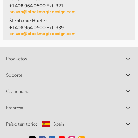
+1 408 954 0500 Ext. 321
pr-usa@blackmagicdesign.com
Stephanie Hueter
+1 408 954 0500 Ext. 339
pr-usa@blackmagicdesign.com
Productos
Cámaras profesionales
Soporte
DaVinci Resolve y Fusion
Mezcladores ATEM
Distribuidores
Comunidad
Ultimatte
Centro de soporte técnico
Grabadores digitales
Contáctanos
Comunidad Splice
Empresa
Captura y reproducción
Escáner Cintel
Oficinas
Conversión de formatos
País o territorio:
Spain
Perfil empresarial
Conversores profesionales
Colaboradores
Supervisión