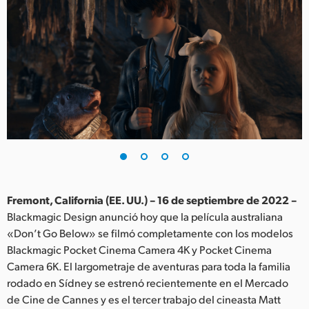
Finland
France
Germany
Hong Kong SAR, China
India
Italy
Japan
Fremont, California (EE. UU.) – 16 de septiembre de 2022 –
Blackmagic Design anunció hoy que la película australiana
Korea
«Don’t Go Below» se filmó completamente con los modelos
Blackmagic Pocket Cinema Camera 4K y Pocket Cinema
Mexico
Camera 6K. El largometraje de aventuras para toda la familia
Malaysia
rodado en Sídney se estrenó recientemente en el Mercado
de Cine de Cannes y es el tercer trabajo del cineasta Matt