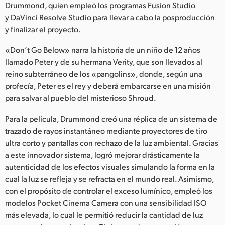
Netherlands
Drummond, quien empleó los programas Fusion Studio
y DaVinci Resolve Studio para llevar a cabo la posproducción
New Zealand
y finalizar el proyecto.
Norway
«Don’t Go Below» narra la historia de un niño de 12 años
llamado Peter y de su hermana Verity, que son llevados al
Poland
reino subterráneo de los «pangolins», donde, según una
profecía, Peter es el rey y deberá embarcarse en una misión
Portugal
para salvar al pueblo del misterioso Shroud.
Singapore
Para la película, Drummond creó una réplica de un sistema de
trazado de rayos instantáneo mediante proyectores de tiro
South Africa
ultra corto y pantallas con rechazo de la luz ambiental. Gracias
España
a este innovador sistema, logró mejorar drásticamente la
autenticidad de los efectos visuales simulando la forma en la
Sweden
cual la luz se refleja y se refracta en el mundo real. Asimismo,
con el propósito de controlar el exceso lumínico, empleó los
Chinese Taipei
modelos Pocket Cinema Camera con una sensibilidad ISO
más elevada, lo cual le permitió reducir la cantidad de luz
Turkey