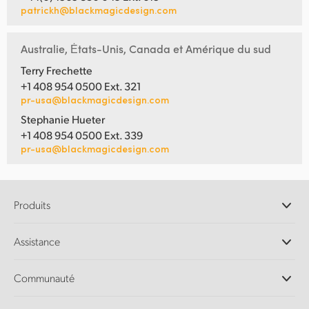
patrickh@blackmagicdesign.com
Australie, Ėtats-Unis, Canada et Amérique du sud
Terry Frechette
+1 408 954 0500 Ext. 321
pr-usa@blackmagicdesign.com
Stephanie Hueter
+1 408 954 0500 Ext. 339
pr-usa@blackmagicdesign.com
Produits
Caméras professionnelles
Assistance
Logiciels DaVinci Resolve et Fusion
Mélangeurs de production ATEM
Distributeurs
Communauté
Ultimatte
Centre d'assistance technique
Enregistreurs à disques
Contact
Communauté Splice