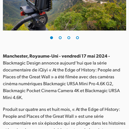
Finland
France
Germany
Hong Kong SAR, China
India
Manchester, Royaume-Uni - vendredi 17 mai 2024 -
Blackmagic Design annonce aujourd’hui que la série
Italy
documentaire de iQiyi « At the Edge of History: People and
Places of the Great Wall » a été filmée avec des caméras
Japan
cinéma numériques Blackmagic URSA Mini Pro 4.6K G2,
Blackmagic Pocket Cinema Camera 4K et Blackmagic URSA
Korea
Mini 4.6K.
Mexico
Produit sur quatre ans et huit mois, « At the Edge of History:
People and Places of the Great Wall » est une série
Malaysia
documentaire en six épisodes qui se plonge dans les histoires