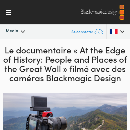
Media
Se connecter
Le documentaire « At the Edge
Actualités
Argentina
of History: People and Places
of
Australia
Archives de presse
the Great Wall » filmé avec des
Austria
caméras Blackmagic Design
Images de presse
Brazil
Canada
China
Denmark