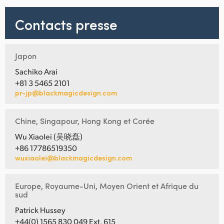
Contacts presse
Japon
Sachiko Arai
+81 3 5465 2101
pr-jp@blackmagicdesign.com
Chine, Singapour, Hong Kong et Corée
Wu Xiaolei (吴晓磊)
+86 17786519350
wuxiaolei@blackmagicdesign.com
Europe, Royaume-Uni, Moyen Orient et Afrique du
sud
Patrick Hussey
+44(0) 1565 830 049 Ext. 615