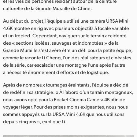
Netherlands
et les vies de personnes résidant autour de la ceinture
culturelle de la Grande Muraille de Chine.
New Zealand
Au début du projet, l’équipe a utilisé une caméra URSA Mini
Norway
4.6K montée en rig avec plusieurs objectifs à focale variable
et un trépied. Cependant, naviguer sur le terrain accidenté
Poland
des « sections isolées, sauvages et indomptées » de la
Grande Muraille s'est avéré être un défi pour la petite équipe,
Portugal
comme le raconte Li Cheng, l'un des réalisateurs et cinéastes
de la série, car escalader une montagne l’une après l'autre
Singapore
a nécessité énormément d’efforts et de logistique.
South Africa
Après de nombreux tournages éreintants, l’équipe a décidé
de redéfinir sa stratégie. « À l’abord d’un terrain montagneux,
Spain
nous avons opté pour la Pocket Cinema Camera 4K afin de
Sweden
voyager léger. Pour des prises moins exigeantes, nous nous
sommes appuyés sur la URSA Mini 4.6K que nous utilisons
Chinese Taipei
depuis cinq ans », explique Li.
Turkey