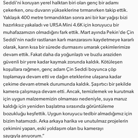
Seddi'ni koruyan yerel halktan biri olan genç bir adamı
çekerken, onu duvarın yükseklerine tırmanırken takip ettik.
Yaklaşık 400 metre tırmandıktan sonra ani bir kar yağışı bizi
hazırlıksız yakaladı ve URSA Mini 4.6K için koruyucu bir
muhafazamızın olmadığını fark ettik. Mart ayında Pekin'de Çin
Seddi'nin nadir rastlanan karlı manzarasını kaydetmeye kararlı
olarak, karın kısa bir sürede durmasını umarak çekimlerimize
devam ettik. Fakat daha da yoğunlaştı ve buzlu araziden
güvenli bir yere kadar kaymak zorunda kaldık. Kötüleşen
koşullara rağmen, genç adam Çin Seddi boyunca çöp
toplamaya devam etti ve dağın eteklerine ulaşana kadar
çekime devam etmek durumunda kaldık. Şaşırtıcı bir şekilde
kamera çalışmaya devam etti. Ancak, temizlemek ve kurutmak
için uygun malzememizin olmaması nedeniyle, suya maruz
kaldığı için yeniden başlatma sırasında görüntüleme
bozukluğu keşfettik. Uygun koruyucu tedbir almadığımız için
bizim hatamızdı. Arka arkaya harika ve unutulmaz projelerin
çekimini yapan, eski yoldaşım olan bu kamerayı
saygıyla anıyorum.”