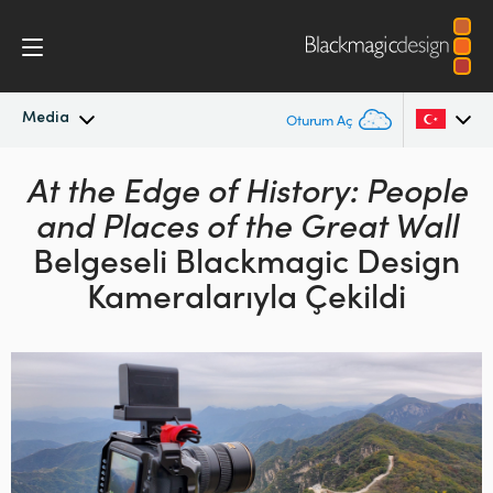
Media
Oturum Aç
En Son Haberler
At the Edge of History: People
Argentina
and Places of the
Great Wall
Australia
Haber Arşivi
Belgeseli Blackmagic Design
Austria
Kameralarıyla Çekildi
Basın Resimleri
Brazil
Canada
China
Denmark