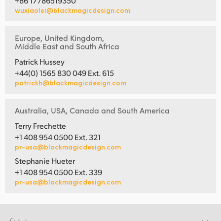
+86 17786519350
wuxiaolei@blackmagicdesign.com
Europe, United Kingdom,
Middle East and South Africa
Patrick Hussey
+44(0) 1565 830 049 Ext. 615
patrickh@blackmagicdesign.com
Australia, USA, Canada and South America
Terry Frechette
+1 408 954 0500 Ext. 321
pr-usa@blackmagicdesign.com
Stephanie Hueter
+1 408 954 0500 Ext. 339
pr-usa@blackmagicdesign.com