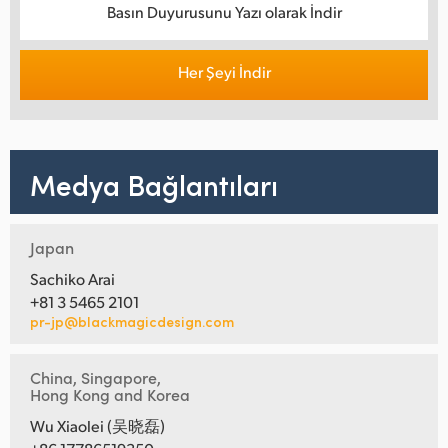
Basın Duyurusunu Yazı olarak İndir
Her Şeyi İndir
Medya Bağlantıları
Japan
Sachiko Arai
+81 3 5465 2101
pr-jp@blackmagicdesign.com
China, Singapore,
Hong Kong and Korea
Wu Xiaolei (吴晓磊)