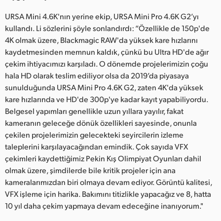
URSA Mini 4.6K'nın yerine ekip, URSA Mini Pro 4.6K G2’yı
kullandı. Li sözlerini şöyle sonlandırdı: “Özellikle de 150p'de
4K olmak üzere, Blackmagic RAW'da yüksek kare hızlarını
kaydetmesinden memnun kaldık, çünkü bu Ultra HD'de ağır
çekim ihtiyacımızı karşıladı. O dönemde projelerimizin çoğu
hala HD olarak teslim ediliyor olsa da 2019’da piyasaya
sunulduğunda URSA Mini Pro 4.6K G2, zaten 4K'da yüksek
kare hızlarında ve HD'de 300p'ye kadar kayıt yapabiliyordu.
Belgesel yapımları genellikle uzun yıllara yayılır, fakat
kameranın geleceğe dönük özellikleri sayesinde, onunla
çekilen projelerimizin gelecekteki seyircilerin izleme
taleplerini karşılayacağından emindik. Çok sayıda VFX
çekimleri kaydettiğimiz Pekin Kış Olimpiyat Oyunları dahil
olmak üzere, şimdilerde bile kritik projeler için ana
kameralarımızdan biri olmaya devam ediyor. Görüntü kalitesi,
VFX işleme için harika. Bakımını titizlikle yapacağız ve 8, hatta
10 yıl daha çekim yapmaya devam edeceğine inanıyorum."