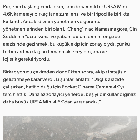
Netherlands
Projenin başlangıcında ekip, tam donanımlı bir URSA Mini
4.6K kamerayı birkaç tane zum lensi ve bir tripod ile birlikte
New Zealand
kullandı. Ancak, dizinin yönetmen ve görüntü
Norway
yönetmenlerinden biri olan Li Cheng'in açıklamasına göre, Çin
Seddi'nin "ücra, vahşi ve yabani bölümlerinin” engebeli
Poland
arazisinde gezinmek, bu küçük ekip için zorlayıcıydı, çünkü
birbiri ardına dağları tırmanmak epey bir çaba ve
Portugal
lojistik gerektiriyordu.
Singapore
Birkaç yorucu çekimden döndükten sonra, ekip stratejisini
geliştirmeye karar verdi. Li şunları anlattı: “Dağlık arazide
South Africa
çalışırken, hafif olduğu için Pocket Cinema Camera 4K'yı
tercih ettik. Daha az zorlayıcı yerlerde, beş yıldır kullandığımız
Spain
daha büyük URSA Mini 4.6K'dan yararlandık.”
Sweden
Chinese Taipei
Turkey