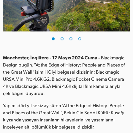
Finland
France
Germany
Hong Kong SAR, China
India
Manchester, İngiltere - 17 Mayıs 2024 Cuma -
Blackmagic
Design bugün, “At the Edge of History: People and Places of
Italy
the Great Wall” isimli iQiyi belgesel dizisinin; Blackmagic
URSA Mini Pro 4.6K G2, Blackmagic Pocket Cinema Camera
Japan
4K ve Blackmagic URSA Mini 4.6K dijital film kameralarıyla
çekildiğini duyurdu.
Korea
Yapımı dört yıl sekiz ay süren "At the Edge of History: People
Mexico
and Places of the Great Wall", Pekin Çin Seddi Kültür Kuşağı
kıyısında yaşayan insanların hikayelerini ve yaşamlarını
Malaysia
inceleyen altı bölümlük bir belgesel dizisidir.