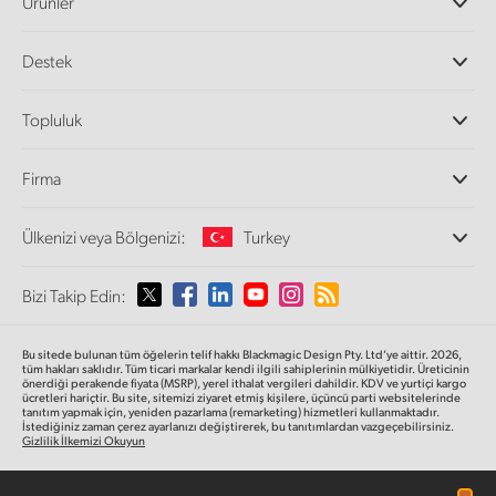
Ürünler
Profesyonel Video Kameraları
Destek
DaVinci Resolve ve Fusion Yazılımı
ATEM Prodüksiyon Görüntü Mikserleri
Yetkili Bayiler
Topluluk
Ultimatte
Destek Merkezi
Disk Kaydediciler
Bize ulaşın
Splice Topluluğu
Firma
Kayıt ve Oynatım
Cintel Tarayıcı
Ofislerimiz
Video Format Çevirici
Ülkenizi veya Bölgenizi:
Turkey
Hakkımızda
Yayın Çeviricileri
İş Ortaklarımız
Görüntüleme
Lütfen Ülkenizi veya Bölgenizi Seçiniz
Bizi Takip Edin:
Medya
Ağ Depolama
MultiView
Argentina
Bu sitede bulunan tüm öğelerin telif hakkı Blackmagic Design Pty. Ltd’ye aittir. 2026,
Yönlendirici ve Dağıtıcılar
tüm hakları saklıdır.
Tüm ticari markalar kendi ilgili sahiplerinin mülkiyetidir. Üreticinin
önerdiği perakende fiyata (MSRP), yerel ithalat vergileri dahildir. KDV ve yurtiçi kargo
Yayın ve kodlama
Australia
ücretleri hariçtir. Bu site, sitemizi ziyaret etmiş kişilere, üçüncü parti websitelerinde
tanıtım yapmak için, yeniden pazarlama (remarketing) hizmetleri kullanmaktadır.
İstediğiniz zaman çerez ayarlanızı değiştirerek, bu tanıtımlardan vazgeçebilirsiniz.
Gizlilik İlkemizi Okuyun
Austria