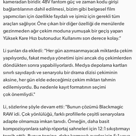
kameradan biridir. 48V fantom güç ve zaman kodu girişi
bağlantılarının dahil edilmesi, bizim gibi belgesel film
yapımcıları için özellikle faydalı ve işimiz için gerekli tüm
araçları sağlıyor. Öne çıkan bir diğer özelliği de menülerde
gezinmeden ağır çekim moduna yumuşak bir geçiş yapan
Yüksek Kare Hızı butonudur. Kullanımı son derece kolay.”
Li şunları da ekledi: “Her gün azımsanmayacak miktarda çekim
yapılıyordu, fakat medya yönetimi işini ancak dış çekimlerden
döndükten sonra yapabiliyorlardı. Medya depolama kartları
sınırlı sayıdaydı ve senaryolu bir drama dizisi çekiminin
aksine, her gün elde edeceğimiz çekim miktarı tahmin
edilemiyordu. Bu nedenle kayıt formatının seçimi
çok önemliydi."
Li, sözlerine şöyle devam etti: "Bunun çözümü Blackmagic
RAW idi. Çok yönlülüğü, farklı profillerle çeşitli senaryolara
adapte olmamıza imkan tanıdı. Örneğin, daha basit
kompozisyonlara sahip röportaj sahneleri için 12:1 sıkıştırmayı
tercih ettik. Bunun tersine, daha karmaşık ayarlar için 5:1 veya