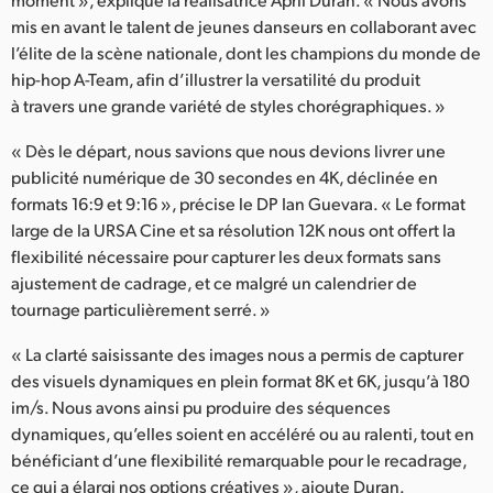
Netherlands
mis en avant le talent de jeunes danseurs en collaborant avec
New Zealand
l’élite de la scène nationale, dont les champions du monde de
hip-hop A-Team, afin d’illustrer la versatilité du produit
Norway
à travers une grande variété de styles chorégraphiques. »
Poland
« Dès le départ, nous savions que nous devions livrer une
publicité numérique de 30 secondes en 4K, déclinée en
Portugal
formats 16:9 et 9:16 », précise le DP Ian Guevara. « Le format
large de la URSA Cine et sa résolution 12K nous ont offert la
Singapore
flexibilité nécessaire pour capturer les deux formats sans
ajustement de cadrage, et ce malgré un calendrier de
South Africa
tournage particulièrement serré. »
Spain
« La clarté saisissante des images nous a permis de capturer
des visuels dynamiques en plein format 8K et 6K, jusqu’à 180
Sweden
im/s. Nous avons ainsi pu produire des séquences
Chinese Taipei
dynamiques, qu’elles soient en accéléré ou au ralenti, tout en
bénéficiant d’une flexibilité remarquable pour le recadrage,
Turkey
ce qui a élargi nos options créatives », ajoute Duran.