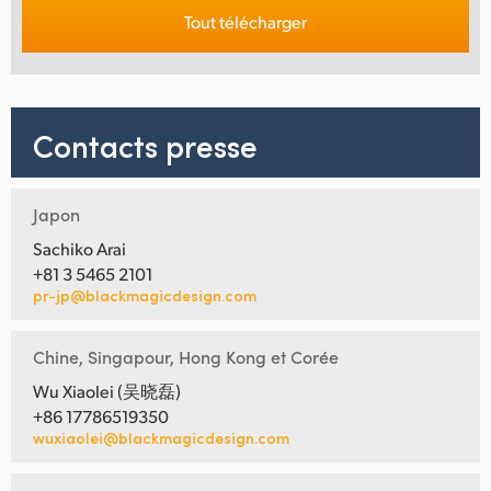
Tout télécharger
Contacts presse
Japon
Sachiko Arai
+81 3 5465 2101
pr-jp@blackmagicdesign.com
Chine, Singapour, Hong Kong et Corée
Wu Xiaolei (吴晓磊)
+86 17786519350
wuxiaolei@blackmagicdesign.com