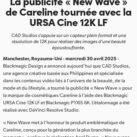
La publicité
« New Wave »
Finland
de
Careline
tournée avec la
URSA Cine 12K LF
France
Germany
CAD Studios s’appuie sur un capteur plein format et une
résolution de 12K pour réaliser des images d’une beauté
Hong Kong SAR, China
époustouflante.
Manchester, Royaume-Uni - mercredi 30 avril 2025 -
India
Blackmagic Design a annoncé aujourd’hui que CAD Studios,
Italy
une agence créative basée aux Philippines et spécialisée
dans les contenus vidéo liés à l’univers de la beauté, de la
Japan
mode et du lifestyle, a tourné la publicité « New Wave » pour
la marque de cosmétiques Careline à l’aide des Blackmagic
Korea
URSA Cine 12K LF et Blackmagic PYXIS 6K. L’étalonnage a été
réalisé avec DaVinci Resolve Studio.
Mexico
« New Wave met à l’honneur le produit emblématique de
Malaysia
Careline, conçu pour la génération la plus branchée du
moment », explique la réalisatrice April Duran. « Nous avons