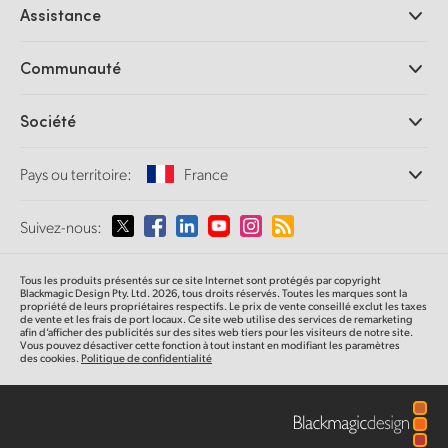
Assistance
Logiciels DaVinci Resolve et Fusion
Mélangeurs de production ATEM
Distributeurs
Communauté
Ultimatte
Centre d'assistance technique
Enregistreurs à disques
Contact
Communauté Splice
Société
Capture et lecture
Numérisation
de film Cintel
Bureaux
Conversion de standards
Pays ou territoire:
France
À propos de Blackmagic Design
Convertisseurs broadcast
Partenaires
Monitoring
Sélectionnez un pays
Suivez-nous:
Médias
Stockage en réseau
MultiView
Argentina
Tous les produits présentés sur ce site Internet sont protégés par copyright
Routage et distribution
Blackmagic Design Pty. Ltd. 2026, tous droits réservés. Toutes les marques sont la
propriété de leurs propriétaires respectifs. Le prix de vente conseillé exclut les taxes
Diffusion et encodage
Australia
de vente et les frais de port locaux. Ce site web utilise des services de remarketing
afin d’afficher des publicités sur des sites web tiers pour les visiteurs de notre site.
Vous pouvez désactiver cette fonction à tout instant en modifiant les paramètres
des cookies.
Politique de confidentialité
Austria
Brazil