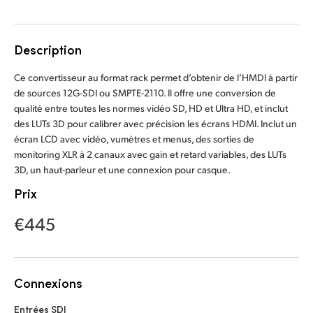
Finland
France
Description
Germany
Ce convertisseur au format rack permet d’obtenir de l’HMDI à partir
de sources 12G-SDI ou SMPTE-2110. Il offre une conversion de
Hong Kong SAR, China
qualité entre toutes les normes vidéo SD, HD et Ultra HD, et inclut
des LUTs 3D pour calibrer avec précision les écrans HDMI. Inclut un
India
écran LCD avec vidéo, vumètres et menus, des sorties de
monitoring XLR à 2 canaux avec gain et retard variables, des LUTs
Italy
3D, un haut-parleur et une connexion pour casque.
Prix
Japan
€445
Korea
Mexico
Connexions
Malaysia
Entrées SDI