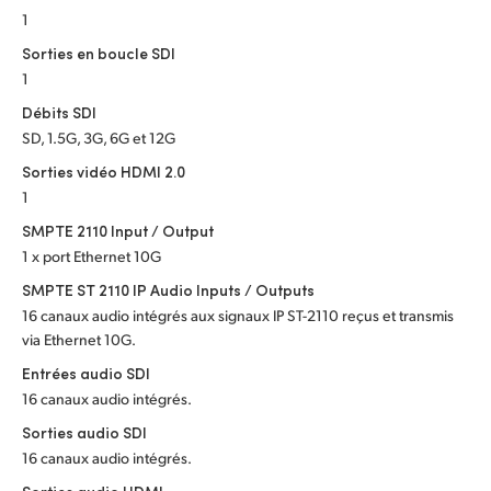
Netherlands
1
New Zealand
Sorties en boucle SDI
1
Norway
Débits SDI
SD, 1.5G, 3G, 6G et 12G
Poland
Sorties vidéo HDMI 2.0
Portugal
1
SMPTE 2110 Input / Output
Singapore
1 x port Ethernet 10G
South Africa
SMPTE ST 2110 IP Audio Inputs / Outputs
16 canaux audio intégrés aux signaux IP ST-2110 reçus et transmis
Spain
via Ethernet 10G.
Entrées audio SDI
Sweden
16 canaux audio intégrés.
Chinese Taipei
Sorties audio SDI
16 canaux audio intégrés.
Turkey