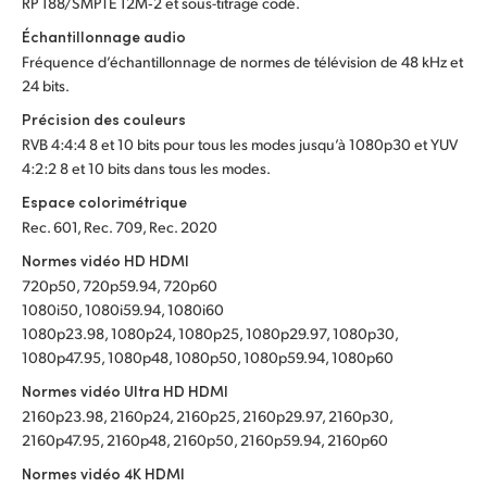
RP 188/SMPTE 12M‑2 et sous-titrage codé.
Échantillonnage audio
Fréquence d’échantillonnage de normes de télévision de 48 kHz et
24 bits.
Précision des couleurs
RVB 4:4:4 8 et 10 bits pour tous les modes jusqu’à 1080p30 et YUV
4:2:2 8 et 10 bits dans tous les modes.
Espace colorimétrique
Rec. 601, Rec. 709, Rec. 2020
Normes vidéo HD HDMI
720p50, 720p59.94, 720p60
1080i50, 1080i59.94, 1080i60
1080p23.98, 1080p24, 1080p25, 1080p29.97, 1080p30,
1080p47.95, 1080p48, 1080p50, 1080p59.94, 1080p60
Normes vidéo Ultra HD HDMI
2160p23.98, 2160p24, 2160p25, 2160p29.97, 2160p30,
2160p47.95, 2160p48, 2160p50, 2160p59.94, 2160p60
Normes vidéo 4K HDMI