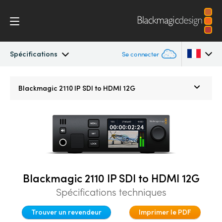
Spécifications
Se connecter
Blackmagic 2110 IP Converter
Argentina
Blackmagic 2110 IP
SDI to HDMI 12G
Australia
2110 Settings
Austria
Spécifications
Brazil
Canada
Blackmagic 2110 IP SDI to HDMI 12G
China
Spécifications techniques
Denmark
Trouver un revendeur
Imprimer le PDF