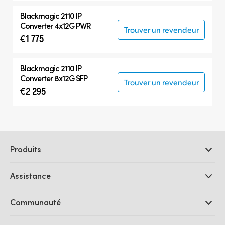
Blackmagic 2110 IP
Converter 4x12G PWR
Trouver un revendeur
€1 775
Blackmagic 2110 IP
Converter 8x12G SFP
Trouver un revendeur
€2 295
Produits
Caméras professionnelles
Assistance
Logiciels DaVinci Resolve et Fusion
Mélangeurs de production ATEM
Distributeurs
Communauté
Ultimatte
Centre d'assistance technique
Enregistreurs à disques
Contact
Communauté Splice