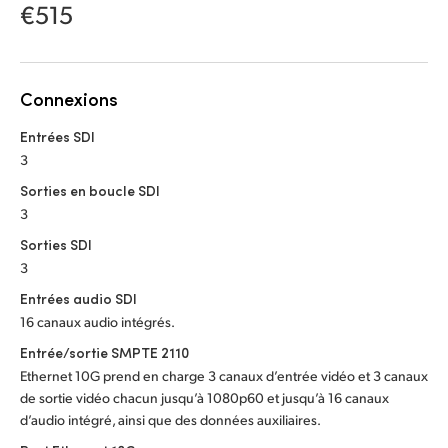
Netherlands
€515
New Zealand
Norway
Connexions
Poland
Entrées SDI
3
Portugal
Sorties en boucle SDI
3
Singapore
Sorties SDI
South Africa
3
Entrées audio SDI
Spain
16 canaux audio intégrés.
Sweden
Entrée/sortie SMPTE 2110
Ethernet 10G prend en charge 3 canaux d’entrée vidéo et 3 canaux
Chinese Taipei
de sortie vidéo chacun jusqu’à 1080p60 et jusqu’à 16 canaux
d’audio intégré, ainsi que des données auxiliaires.
Turkey