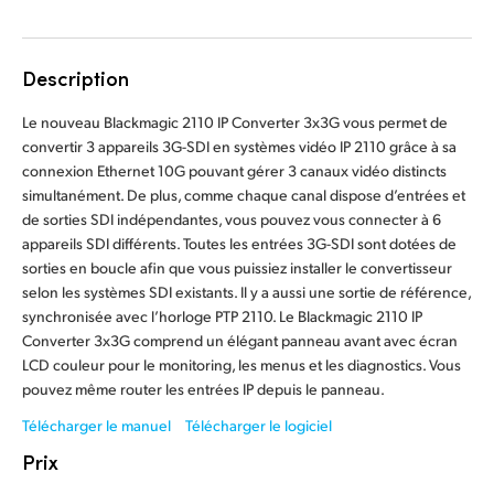
Finland
France
Description
Germany
Le nouveau Blackmagic 2110 IP Converter 3x3G vous permet de
convertir 3 appareils 3G-SDI en systèmes vidéo IP 2110 grâce à sa
Hong Kong SAR, China
connexion Ethernet 10G pouvant gérer 3 canaux vidéo distincts
simultanément. De plus, comme chaque canal dispose d’entrées et
India
de sorties SDI indépendantes, vous pouvez vous connecter à 6
appareils SDI différents. Toutes les entrées 3G-SDI sont dotées de
Italy
sorties en boucle afin que vous puissiez installer le convertisseur
selon les systèmes SDI existants. Il y a aussi une sortie de référence,
Japan
synchronisée avec l’horloge PTP 2110. Le Blackmagic 2110 IP
Converter 3x3G comprend un élégant panneau avant avec écran
Korea
LCD couleur pour le monitoring, les menus et les diagnostics. Vous
pouvez même router les entrées IP depuis le panneau.
Mexico
Télécharger le manuel
Télécharger le logiciel
Malaysia
Prix