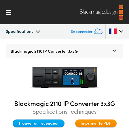
Spécifications
Se connecter
Blackmagic 2110 IP Converter
Argentina
Blackmagic 2110 IP
Converter 3x3G
Australia
2110 Settings
Austria
Spécifications
Brazil
Canada
Blackmagic 2110 IP Converter 3x3G
China
Spécifications techniques
Denmark
Trouver un revendeur
Imprimer le PDF