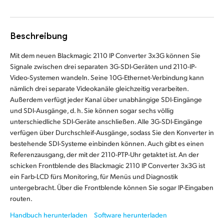
Finland
France
Beschreibung
Germany
Mit dem neuen Blackmagic 2110 IP Converter 3x3G können Sie
Signale zwischen drei separaten 3G-SDI-Geräten und 2110-IP-
Hong Kong SAR, China
Video-Systemen wandeln. Seine 10G-Ethernet-Verbindung kann
nämlich drei separate Videokanäle gleichzeitig verarbeiten.
India
Außerdem verfügt jeder Kanal über unabhängige SDI-Eingänge
und SDI-Ausgänge, d. h. Sie können sogar sechs völlig
Italy
unterschiedliche SDI-Geräte anschließen. Alle 3G-SDI-Eingänge
verfügen über Durchschleif-Ausgänge, sodass Sie den Konverter in
Japan
bestehende SDI-Systeme einbinden können. Auch gibt es einen
Referenzausgang, der mit der 2110-PTP-Uhr getaktet ist. An der
Korea
schicken Frontblende des Blackmagic 2110 IP Converter 3x3G ist
ein Farb-LCD fürs Monitoring, für Menüs und Diagnostik
Mexico
untergebracht. Über die Frontblende können Sie sogar IP-Eingaben
routen.
Malaysia
Handbuch herunterladen
Software herunterladen