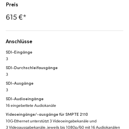
Netherlands
Preis
New Zealand
615 €*
Norway
Poland
Anschlüsse
Portugal
SDI-Eingänge
3
Singapore
SDI-Durchschleifausgänge
3
South Africa
SDI-Ausgänge
Spain
3
SDI-Audioeingänge
Sweden
16 eingebettete Audiokanäle
Chinese Taipei
Videoeingänge/-ausgänge für SMPTE 2110
10G-Ethernet unterstützt 3 Videoeingabekanäle und
Turkey
3 Videoausgabekanäle, jeweils bis 1080p/60 mit 16 Audiokanälen