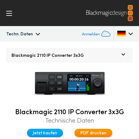
Techn. Daten
Anmelden
Blackmagic 2110 IP Converter
Argentina
Blackmagic 2110 IP
Converter 3x3G
Australia
2110 Settings
Austria
Techn. Daten
Brazil
Canada
Blackmagic 2110 IP Converter 3x3G
China
Technische Daten
Denmark
Jetzt kaufen
PDF drucken