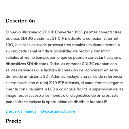
Finland
France
Descripción
Germany
El nuevo Blackmagic 2110 IP Converter 3x3G permite conectar tres
equipos SDI 3G a sistemas 2110 IP mediante la conexión Ethernet
Hong Kong SAR, China
10G, la cual es capaz de procesar tres canales simultáneamente. A
su vez, cada canal brinda la posibilidad de recibir y transmitir
India
señales al mismo tiempo, por lo que se pueden conectar hasta seis
dispositivos SDI distintos. Todas las entradas SDI 3G cuentan con
Italy
salidas derivadas que facilitan la conexión del conversor en serie
dentro de un sistema SDI. Además, incluye una salida de referencia
Japan
sincronizada con el reloj 2110 PTP Además, el panel frontal elegante
cuenta con una pantalla LCD a color que facilita la supervisión de las
Korea
imágenes, el acceso a los menús o el diagnóstico de errores. Este
panel ofrece incluso la oportunidad de distribuir fuentes IP.
Mexico
Descargar manual
Descargar software
Malaysia
Precio