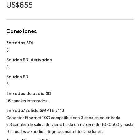
Netherlands
US$655
New Zealand
Norway
Conexiones
Poland
Entradas SDI
3
Portugal
Salidas SDI derivadas
3
Singapore
Salidas SDI
South Africa
3
Entradas de audio SDI
España
16 canales integrados.
Sweden
Entrada/Salida SMPTE 2110
Conector Ethernet 10G compatible con 3 canales de entrada
Chinese Taipei
y 3 canales de salida de video hasta un máximo de 1080p60 y hasta
16 canales de audio integrado, más datos auxiliares.
Turkey