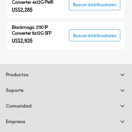
Converter 4x12G PWR
Buscar distribuidores
US$2,285
Blackmagic 2110 IP
Converter 8x12G SFP
Buscar distribuidores
US$2,935
Productos
Cámaras profesionales
Soporte
DaVinci Resolve y Fusion
Mezcladores ATEM
Distribuidores
Comunidad
Ultimatte
Centro de soporte técnico
Grabadores digitales
Contáctanos
Comunidad Splice
Empresa
Captura y reproducción
Escáner Cintel