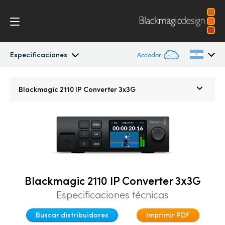
Especificaciones
Acceder
Blackmagic 2110 IP Converter
Argentina
Blackmagic 2110 IP
Converter 3x3G
Australia
2110 Settings
Austria
Especificaciones
Brazil
Canada
Blackmagic 2110 IP Converter 3x3G
China
Especificaciones técnicas
Denmark
Buscar distribuidores
Imprimir PDF