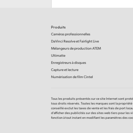
Produits
Caméras professionnelles
DaVinci Resolve
et Fairlight Live
Mélangeurs de production ATEM
Ultimatte
Enregistreurs à disques
Capture et lecture
Numérisation
de film Cintel
Tous les produits présentés sur ce site Internet sont prot
tous droits réservés. Toutes les marques sont la propriété 
conseillé exclut les taxes de vente et les frais de port loc
d’afficher des publicités sur des sites web tiers pour les 
fonction à tout instant en modifiant les paramètres des co