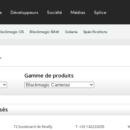
e
Développeurs
Société
Médias
Splice
lackmagic OS
Blackmagic RAW
Galerie
Spécifications
r
Gamme de produits
isés
72 boulevard de Reuilly
T:
+33 142220205