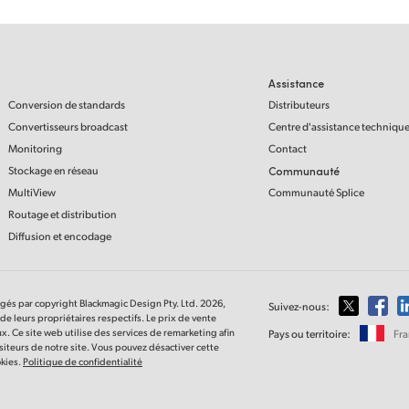
Assistance
Conversion de standards
Distributeurs
Convertisseurs broadcast
Centre d'assistance techniqu
Monitoring
Contact
Stockage en réseau
Communauté
MultiView
Communauté Splice
Routage et distribution
Diffusion et encodage
égés par copyright Blackmagic Design Pty. Ltd. 2026,
Suivez-nous:
de leurs propriétaires respectifs. Le prix de vente
aux. Ce site web utilise des services de remarketing afin
Pays ou territoire:
Fr
visiteurs de notre site. Vous pouvez désactiver cette
okies.
Politique de confidentialité