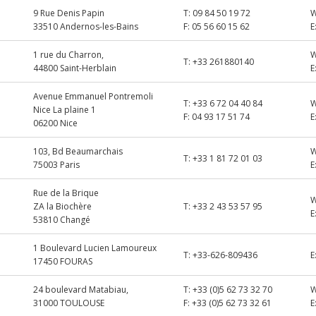
9 Rue Denis Papin
T:
09 84 50 19 72
33510 Andernos-les-Bains
F:
05 56 60 15 62
E
1 rue du Charron,
T:
+33 261880140
44800 Saint-Herblain
E
Avenue Emmanuel Pontremoli
T:
+33 6 72 04 40 84
Nice La plaine 1
F:
04 93 17 51 74
E
06200 Nice
103, Bd Beaumarchais
T:
+33 1 81 72 01 03
75003 Paris
E
Rue de la Brique
ZA la Biochère
T:
+33 2 43 53 57 95
E
53810 Changé
1 Boulevard Lucien Lamoureux
T:
+33-626-809436
E
17450 FOURAS
24 boulevard Matabiau,
T:
+33 (0)5 62 73 32 70
31000 TOULOUSE
F:
+33 (0)5 62 73 32 61
E