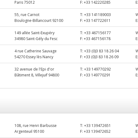
Paris 75012
F:
+33 142220285
E
55, rue Carnot
T:
+33 141189003
Boulogne-Billancourt 92100
F:
+33 147722611
E
149 allée Saint-Exupéry
T:
+33 467156177
34980 Saint-Gély du Fesc
F:
+33 467156178
E
4 rue Catherine Sauvage
T:
+33 (0)3 83 18 26 04
54270 Essey lès Nancy
F:
+33 (0)3 83 18 26 09
E
32 avenue de l'Epi d'or
T:
+33 149770292
Bâtiment 8, Villejuif 94800
F:
+33 149770291
E
108, rue Henri Barbusse
T:
+33 139472651
Argenteuil 95100
F:
+33 139472652
E