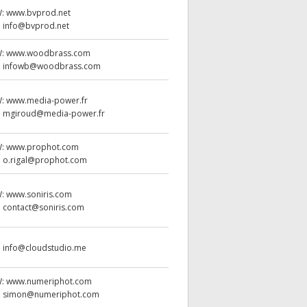
W:
www.bvprod.net
:
info@bvprod.net
W:
www.woodbrass.com
:
infowb@woodbrass.com
W:
www.media-power.fr
:
mgiroud@media-power.fr
W:
www.prophot.com
:
o.rigal@prophot.com
W:
www.soniris.com
:
contact@soniris.com
:
info@cloudstudio.me
W:
www.numeriphot.com
:
simon@numeriphot.com