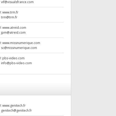
:
vif@visualsfrance.com
W:
www.trm.fr
:
trm@trm.fr
W:
www.atreid.com
:
jpm@atreid.com
W:
www.missnumerique.com
:
sc@missnumerique.com
W:
pbs-video.com
:
info@pbs-video.com
W:
www.genitech.fr
:
genitech@genitech.fr