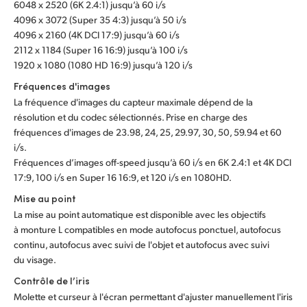
6048 x 2520 (6K 2.4:1) jusqu’à 60 i/s
UAE
4096 x 3072 (Super 35 4:3) jusqu’à 50 i/s
4096 x 2160 (4K DCI 17:9) jusqu’à 60 i/s
Ukraine
2112 x 1184 (Super 16 16:9) jusqu’à 100 i/s
1920 x 1080 (1080 HD 16:9) jusqu’à 120 i/s
United Kingdom
Fréquences d'images
La fréquence d'images du capteur maximale dépend de la
United States
résolution et du codec sélectionnés. Prise en charge des
fréquences d'images de 23.98, 24, 25, 29.97, 30, 50, 59.94 et 60
i/s.
Fréquences d’images off-speed jusqu’à 60 i/s en 6K 2.4:1 et 4K DCI
17:9, 100 i/s en Super 16 16:9, et 120 i/s en 1080HD.
Mise au point
La mise au point automatique est disponible avec les objectifs
à monture L compatibles en mode autofocus ponctuel, autofocus
continu, autofocus avec suivi de l'objet et autofocus avec suivi
du visage.
Contrôle de l’iris
Molette et curseur à l'écran permettant d'ajuster manuellement l'iris