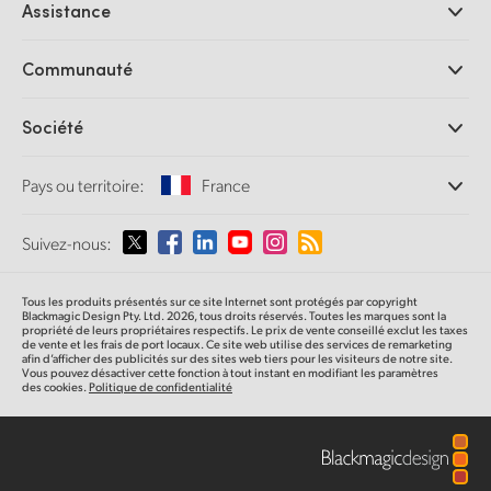
Assistance
Logiciels DaVinci Resolve et Fusion
Mélangeurs de production ATEM
Distributeurs
Communauté
Ultimatte
Centre d'assistance technique
Enregistreurs à disques
Contact
Communauté Splice
Société
Capture et lecture
Numérisation
de film Cintel
Bureaux
Conversion de standards
Pays ou territoire:
France
À propos de Blackmagic Design
Convertisseurs broadcast
Partenaires
Monitoring
Sélectionnez un pays
Suivez-nous:
Médias
Stockage en réseau
MultiView
Argentina
Tous les produits présentés sur ce site Internet sont protégés par copyright
Routage et distribution
Blackmagic Design Pty. Ltd. 2026, tous droits réservés. Toutes les marques sont la
propriété de leurs propriétaires respectifs. Le prix de vente conseillé exclut les taxes
Diffusion et encodage
Australia
de vente et les frais de port locaux. Ce site web utilise des services de remarketing
afin d’afficher des publicités sur des sites web tiers pour les visiteurs de notre site.
Vous pouvez désactiver cette fonction à tout instant en modifiant les paramètres
des cookies.
Politique de confidentialité
Austria
Brazil