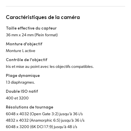
Netherlands
New Zealand
Caractéristiques de la caméra
Norway
Taille effective du capteur
36 mm x 24 mm (Plein format)
Poland
Monture d'objectif
Monture L active
Portugal
Contrôle de l'objectif
Singapore
Iris et mise au point avec les objectifs compatibles.
Plage dynamique
South Africa
13 diaphragmes.
Spain
Double ISO natif
400 et 3200
Sweden
Résolutions de tournage
Chinese Taipei
6048 x 4032 (Open Gate 3:2) jusqu’à 36 i/s
4832 x 4032 (Anamorphic 6:5) jusqu’à 36 i/s
Turkey
6048 x 3200 (6K DCI 17:9) jusqu’à 48 i/s