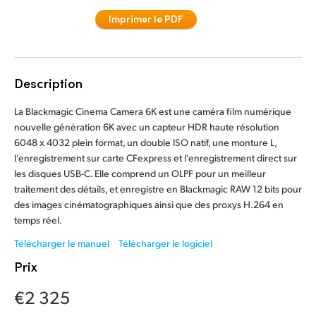
Finland
Imprimer le PDF
Spécifications
France
Germany
Description
Hong Kong SAR, China
La Blackmagic Cinema Camera 6K est une caméra film numérique
nouvelle génération 6K avec un capteur HDR haute résolution
India
6048 x 4032 plein format, un double ISO natif, une monture L,
l’enregistrement sur carte CFexpress et l’enregistrement direct sur
Italy
les disques USB-C. Elle comprend un OLPF pour un meilleur
traitement des détails, et enregistre en Blackmagic RAW 12 bits pour
Japan
des images cinématographiques ainsi que des proxys H.264 en
temps réel.
Korea
Télécharger le manuel
Télécharger le logiciel
Mexico
Prix
Malaysia
€2 325