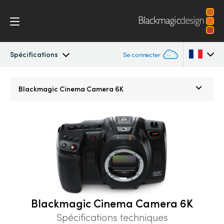
Spécifications
Se connecter
Cinema Camera
Argentina
Blackmagic
Cinema Camera 6K
Australia
Design
Austria
Accessoires
Brazil
Blackmagic OS
Canada
Blackmagic RAW
China
Blackmagic Cinema Camera 6K
Denmark
Spécifications techniques
Galerie