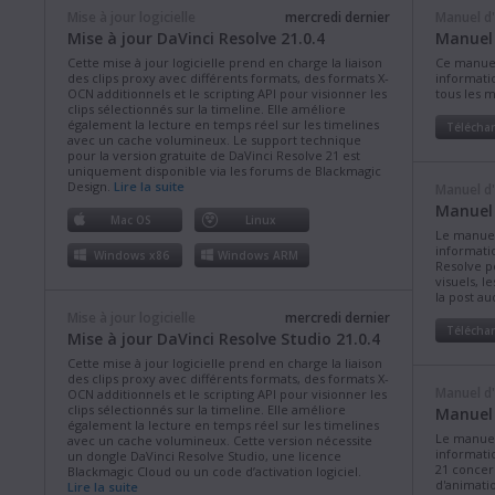
Mise à jour logicielle
mercredi dernier
Manuel d'
Mise à jour DaVinci Resolve 21.0.4
Manuel 
Cette mise à jour logicielle prend en charge la liaison
Ce manuel 
des clips proxy avec différents formats, des formats X-
informatio
OCN additionnels et le scripting API pour visionner les
tous les 
clips sélectionnés sur la timeline. Elle améliore
également la lecture en temps réel sur les timelines
Télécha
avec un cache volumineux. Le support technique
pour la version gratuite de DaVinci Resolve 21 est
uniquement disponible via les forums de Blackmagic
Design.
Lire la suite
Manuel d'
Manuel 
Mac OS
Linux
Le manuel 
informatio
Windows x86
Windows ARM
Resolve po
visuels, l
la post au
Mise à jour logicielle
mercredi dernier
Télécha
Mise à jour DaVinci Resolve Studio 21.0.4
Cette mise à jour logicielle prend en charge la liaison
des clips proxy avec différents formats, des formats X-
Manuel d'
OCN additionnels et le scripting API pour visionner les
clips sélectionnés sur la timeline. Elle améliore
Manuel 
également la lecture en temps réel sur les timelines
Le manuel 
avec un cache volumineux. Cette version nécessite
informatio
un dongle DaVinci Resolve Studio, une licence
21 concern
Blackmagic Cloud ou un code d’activation logiciel.
d'animatio
Lire la suite