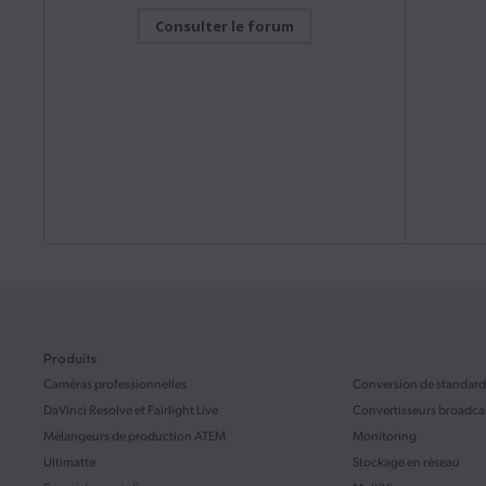
Consulter le forum
Mise à jour logicielle
vendredi dernier
Manuel d'
Blackmagic Camera 10.2.1
Manuel
Cette mise à jour logicielle améliore l’enregistrement
Ce manuel
et la lecture en H.265 et H.264 sur la Blackmagic URSA
l’installat
Broadcast G2.
Lire la suite
fonctionna
Mac OS
Windows x86
Télécha
Mise à jour logicielle
28 juil. 2026
Manuel d'
Mise à jour Desktop Video 16.2
Manuel
Cette mise à jour prend en charge les nouveaux
Ce manuel
UltraStudio Mini Monitor 12G, UltraStudio Mini
l’installat
Recorder 12G et UltraStudio Mini Replay 12G.
fonctionna
Lire la suite
Télécha
Mac OS
Windows x86
Linux
Produits
Caméras professionnelles
Conversion de standard
Manuel d'
Mise à jour logicielle
22 juil. 2026
Manuel 
DaVinci Resolve
et Fairlight Live
Convertisseurs broadca
Mise à jour DaVinci Resolve 21.0.3
Ce guide 
Mélangeurs de production ATEM
Monitoring
Cette mise à jour logicielle ajoute de nouveaux
l’interfac
modes d’amorti pour les courbes Variation de vitesse
Ultimatte
Stockage en réseau
donner un
et Variation de la vitesse de l’image, ainsi qu’une
amélioration de la gestion des médias entrelacés, du