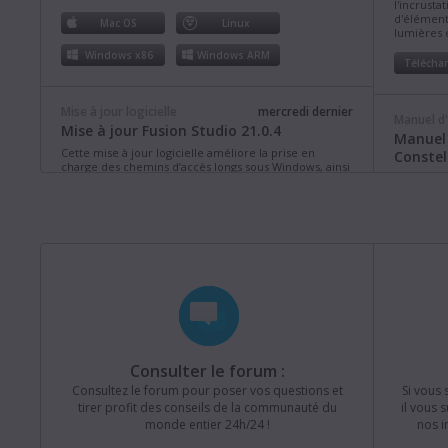
l'incrusta
d'éléments
Mac OS
Linux
lumières e
Windows x86
Windows ARM
Télécha
Mise à jour logicielle
mercredi dernier
Manuel d'
Mise à jour Fusion Studio 21.0.4
Manuel
Cette mise à jour logicielle améliore la prise en
Constel
charge des chemins d’accès longs sous Windows, ainsi
Ce manuel
que les performances et la stabilité générales. Cette
nécessaire
version nécessite un dongle Fusion Studio, un dongle
l’utilisat
DaVinci Resolve Studio ou une clé d’activation.
HD, 4K et 
Lire la suite
Télécha
Mac OS
Linux
Windows x86
Windows ARM
Manuel d'
Manuel
Mise à jour logicielle
lundi dernier
Studio
Mise à jour Blackmagic Converters 12.3
Ce manuel
Consulter le forum :
nécessaire
Cette mise à jour logicielle prend en charge le
Consultez le forum pour poser vos questions et
Si vous 
l'utilisat
nouveau Blackmagic SDI Expander 8x12G.
Lire la suite
tirer profit des conseils de la communauté du
il vous 
Televisio
monde entier 24h/24 !
nos i
Mac OS
Windows x86
Télécha