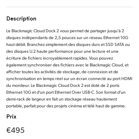
Finland
Description
France
Le Blackmagic Cloud Dock 2 vous permet de partager jusqu'à 2
Germany
disques indépendants de 2,5 pouces sur un réseau Ethernet 10G
haut débit. Branchez simplement des disques durs et SSD SATA ou
Hong Kong SAR, China
des disques U.2 haute performance pour une lecture et une
écriture de fichiers incroyablement rapides. Vous pouvez
India
également synchroniser des fichiers avec le Blackmagic Cloud, et
afficher toutes les activités de stockage, de connexion et de
Italy
synchronisation en temps réel sur un écran connecté au port HDMI
du moniteur. Le Blackmagic Cloud Dock 2 est doté de 2 ports
Japan
Ethernet 10G et d'un port Ethernet Over USB-C. Son format d’un
demi-rack de largeur en fait un stockage réseau hautement
Korea
portable, parfait pour des projets cinéma et télé haut de gamme.
Mexico
Prix
Malaysia
€495