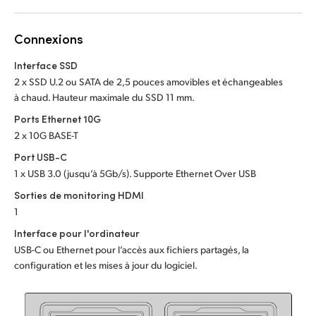
Netherlands
New Zealand
Connexions
Norway
Interface SSD
2 x SSD U.2 ou SATA de 2,5 pouces amovibles et échangeables
Poland
à chaud. Hauteur maximale du SSD 11 mm.
Ports Ethernet 10G
Portugal
2 x 10G BASE-T
Singapore
Port USB-C
1 x USB 3.0 (jusqu’à 5Gb/s). Supporte Ethernet Over USB
South Africa
Sorties de monitoring HDMI
1
Spain
Interface pour l'ordinateur
Sweden
USB-C ou Ethernet pour l’accès aux fichiers partagés, la
configuration et les mises à jour du logiciel.
Chinese Taipei
Turkey