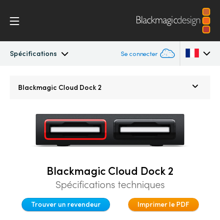
Spécifications
Se connecter
Blackmagic Cloud Dock
Argentina
Blackmagic
Cloud Dock 2
Australia
Spécifications
Austria
Brazil
Canada
Blackmagic Cloud Dock 2
Spécifications techniques
China
Trouver un revendeur
Imprimer le PDF
Denmark