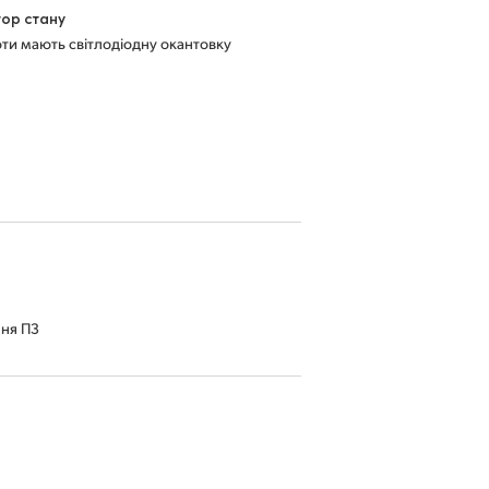
тор стану
ти мають світлодіодну окантовку
ння ПЗ