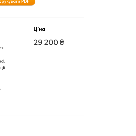
друкувати PDF
Ціна
29 200 ₴
ля
ud,
ції
,