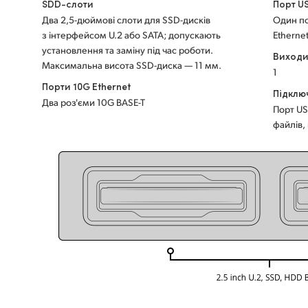
SDD-слоти
Порт U
Два 2,5-дюймові слоти для SSD-дисків
Один по
з інтерфейсом U.2 або SATA; допускають
Etherne
установлення та заміну під час роботи.
Виходи
Максимальна висота SSD-диска — 11 мм.
1
Порти 10G Ethernet
Підклю
Два роз'єми 10G BASE-T
Порт US
файлів,