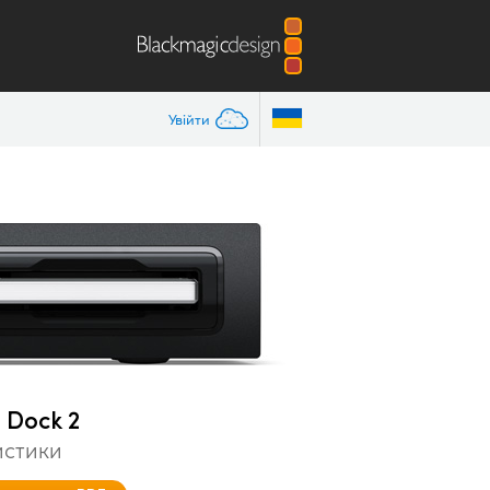
Увійти
 Dock 2
истики