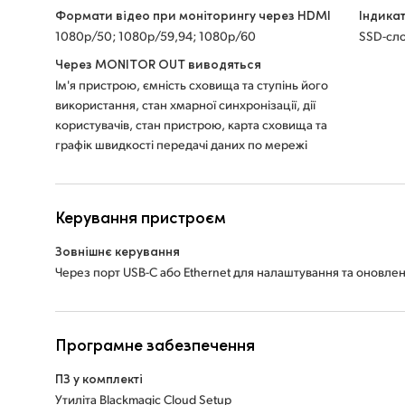
Формати відео при моніторингу через HDMI
Індика
1080p/50; 1080p/59,94; 1080p/60
SSD-сло
Через MONITOR OUT виводяться
Ім'я пристрою, ємність сховища та ступінь його
використання, стан хмарної синхронізації, дії
користувачів, стан пристрою, карта сховища та
графік швидкості передачі даних по мережі
Керування пристроєм
Зовнішнє керування
Через порт USB-C або Ethernet для налаштування та оновле
Програмне забезпечення
ПЗ у комплекті
Утиліта Blackmagic Cloud Setup