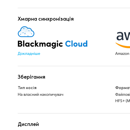
Хмарна синхронізація
Докладніше
Amazon 
Зберігання
Тип носія
Формат
На власний накопичувач
Файлові
HFS+ (M
Дисплей