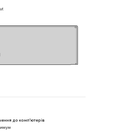
чення до комп'ютерів
симум