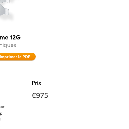
eme 12G
hniques
Imprimer le PDF
Prix
€975
ent
0p
!
e