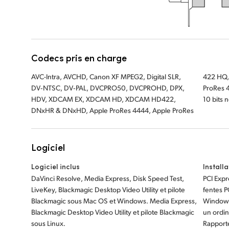
Codecs pris en charge
AVC-Intra, AVCHD, Canon XF MPEG2, Digital SLR,
422 HQ, Apple ProRes 422, Apple ProRes LT, Apple
DV‑NTSC, DV‑PAL, DVCPRO50, DVCPROHD, DPX,
ProRes 422 Proxy, 4:2:2 8 bits non compressé, 4:2:2
HDV, XDCAM EX, XDCAM HD, XDCAM HD422,
10 bits 
DNxHR & DNxHD, Apple ProRes 4444, Apple ProRes
Logiciel
Logiciel inclus
Install
DaVinci Resolve, Media Express, Disk Speed Test,
PCI Expr
LiveKey, Blackmagic Desktop Video Utility et pilote
fentes P
Blackmagic sous Mac OS et Windows. Media Express,
Windows
Blackmagic Desktop Video Utility et pilote Blackmagic
un ordin
sous Linux.
Rapport