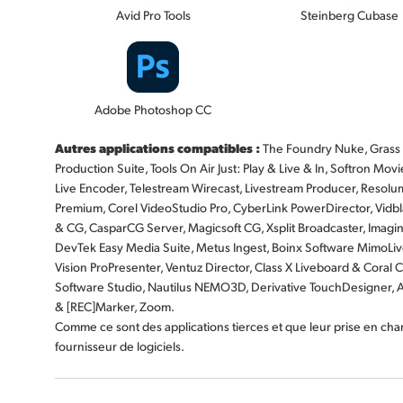
Avid Pro Tools
Steinberg Cubase
Adobe Photoshop CC
Autres applications compatibles :
The Foundry Nuke, Grass V
Production Suite, Tools On Air Just: Play & Live & In, Softron 
Live Encoder, Telestream Wirecast, Livestream Producer, Resolu
Premium, Corel VideoStudio Pro, CyberLink PowerDirector, Vidbl
& CG, CasparCG Server, Magicsoft CG, Xsplit Broadcaster, Imagi
DevTek Easy Media Suite, Metus Ingest, Boinx Software MimoLiv
Vision ProPresenter, Ventuz Director, Class X Liveboard & Coral
Software Studio, Nautilus NEMO3D, Derivative TouchDesigner, A
& [REC]Marker, Zoom.
Comme ce sont des applications tierces et que leur prise en char
fournisseur de logiciels.