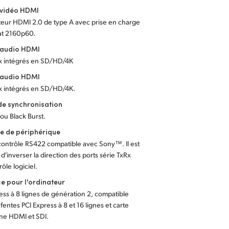
 vidéo HDMI
eur HDMI 2.0 de type A avec prise en charge
at 2160p60.
 audio HDMI
x intégrés en SD/HD/4K
 audio HDMI
x intégrés en SD/HD/4K.
de synchronisation
 ou Black Burst.
e de périphérique
contrôle RS422 compatible avec Sony™. Il est
 d'inverser la direction des ports série TxRx
rôle logiciel.
ce pour l'ordinateur
ess à 8 lignes de génération 2, compatible
 fentes PCI Express à 8 et 16 lignes et carte
ne HDMI et SDI.