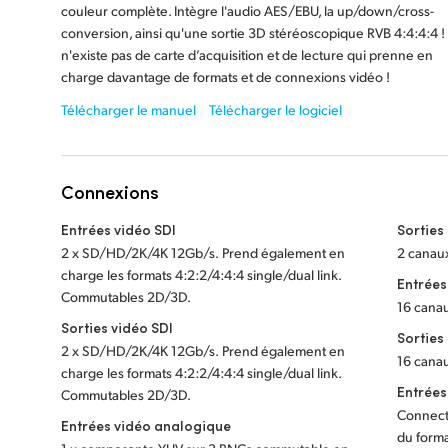
couleur complète. Intègre l'audio AES/EBU, la up/down/cross-
conversion, ainsi qu'une sortie 3D stéréoscopique RVB 4:4:4:4 ! I
n'existe pas de carte d’acquisition et de lecture qui prenne en
charge davantage de formats et de connexions vidéo !
Télécharger le manuel
Télécharger le logiciel
Connexions
Entrées vidéo SDI
Sorties
2 x SD/HD/2K/4K 12Gb/s. Prend également en
2 canau
charge les formats 4:2:2/4:4:4 single/dual link.
Entrées
Commutables 2D/3D.
16 cana
Sorties vidéo SDI
Sorties
2 x SD/HD/2K/4K 12Gb/s. Prend également en
16 cana
charge les formats 4:2:2/4:4:4 single/dual link.
Entrées
Commutables 2D/3D.
Connect
Entrées vidéo analogique
du form