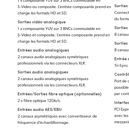
1 x composante YUV sur 3 BNCs commutable en
Sorties
S‑Video ou composite. L'entrée composante prend en
Connect
charge les formats HD et SD.
du form
Sorties vidéo analogique
Sorties
1 x composante YUV sur 3 BNCs commutable en
8 canau
S‑Video et composite. L'entrée composante prend en
charge les formats HD et SD.
Sorties
Entrées audio analogiques
8 canau
2 canaux audio analogiques symétriques
Entrée 
professionnels via les connecteurs XLR.
Tri-Sync
Sorties audio analogiques
Contrôl
2 canaux audio analogiques symétriques
Port de 
professionnels via les connecteurs XLR.
possible
Entrées/Sorties fibre optique (optionnelles)
par cont
2 x fibre optique 12Gb/s.
Interfa
Entrées audio AES/EBU
PCI Expr
avec les
2 canaux asymétriques avec convertisseur de
mezzani
fréquence d’échantillonnage.