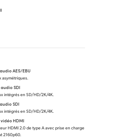
l
 audio AES/EBU
x asymétriques.
 audio SDI
ux intégrés en SD/HD/2K/4K.
 audio SDI
ux intégrés en SD/HD/2K/4K.
 vidéo HDMI
eur HDMI 2.0 de type A avec prise en charge
at 2160p60.