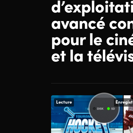
d’exploitat
avancé co
pour le ci
et la télévi
Lecture
Enregis