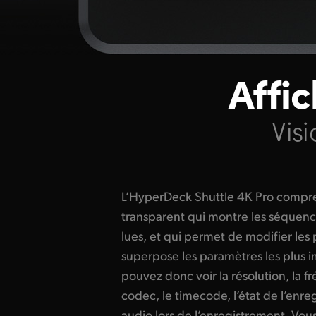
Affi
Vis
L’HyperDeck Shuttle 4K Pro compre
affichage en balayant l’écran vers le ha
transparent qui montre les séquenc
permet notamment de modifier de
lues, et qui permet de modifier les
codec d’enregistrement en touch
superpose les paramètres les plus i
d’ajuster les niveaux audio en tou
pouvez donc voir la résolution, la 
tout est interactif, vous pouvez modif
codec, le timecode, l’état de l’enre
audio lors de l’enregistrement. Vo