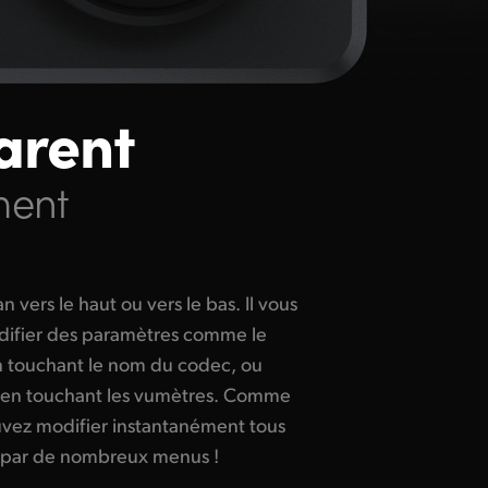
arent
ment
r par de nombreux menus !