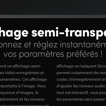
chage semi-transp
ionnez et réglez instantané
vos paramètres préférés !
nd un affichage semi-
ut ou vers le bas. Il vous
es vidéo enregistrées et
s paramètres comme le
 paramètres. Cet affichage
ant le nom du codec, ou
mportants à l’image. Vous
chant les vumètres. Comme
fréquence d’images, le
ier instantanément tous
gistrement et les niveaux
les paramètres sans passe
us pouvez aussi masquer cet