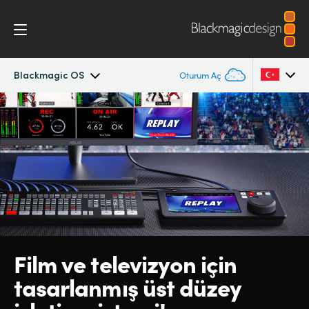
Blackmagic OS
Oturum Aç
HyperDeck Shuttle
Argentina
Australia
İş Akışı
Austria
Blackmagic OS
Brazil
Teknik
Canada
Film ve
televizyon
için
China
tasarlanmış
üst
düzey
Denmark