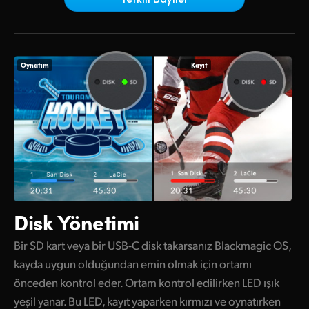
Netherlands
New Zealand
Norway
Oynatım
Kayıt
Poland
Portugal
Singapore
South Africa
Spain
Disk Yönetimi
Sweden
Bir SD kart veya bir USB-C disk takarsanız Blackmagic OS,
kayda uygun olduğundan emin olmak için ortamı
Chinese Taipei
önceden kontrol eder. Ortam kontrol edilirken LED ışık
Turkey
yeşil yanar. Bu LED, kayıt yaparken kırmızı ve oynatırken