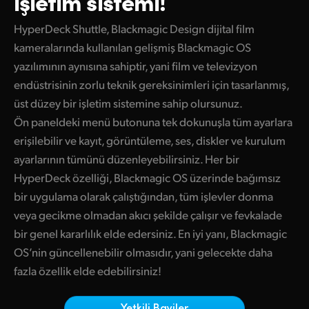
işletim sistemi!
Finland
HyperDeck Shuttle, Blackmagic Design dijital film
France
kameralarında kullanılan gelişmiş Blackmagic OS
yazılımının aynısına sahiptir, yani film ve televizyon
Germany
endüstrisinin zorlu teknik gereksinimleri için tasarlanmış,
üst düzey bir işletim sistemine sahip olursunuz.
Hong Kong SAR, China
Ön paneldeki menü butonuna tek dokunuşla tüm ayarlara
India
erişilebilir ve kayıt, görüntüleme, ses, diskler ve kurulum
ayarlarının tümünü düzenleyebilirsiniz. Her bir
Italy
HyperDeck özelliği, Blackmagic OS üzerinde bağımsız
Japan
bir uygulama olarak çalıştığından, tüm işlevler donma
veya gecikme olmadan akıcı şekilde çalışır ve fevkalade
Korea
bir genel kararlılık elde edersiniz. En iyi yanı, Blackmagic
Mexico
OS’nin güncellenebilir olmasıdır, yani gelecekte daha
fazla özellik elde edebilirsiniz!
Malaysia
Yetkili Bayiler