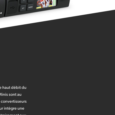
le haut débit du
Minis sont au
s convertisseurs
ur intègre une
ntrairement aux