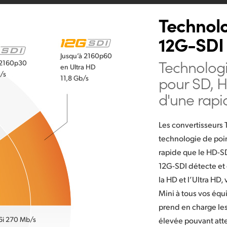
Technol
12G-SDI 
Jusqu’à 2160p60
Technolog
 2160p30
en Ultra HD
/s
pour SD,
H
11,8 Gb/s
d'une rapi
Les convertisseurs 
technologie de poin
rapide que le HD-SD
12G-SDI détecte et
la HD et l’Ultra HD
Mini à tous vos équ
prend en charge le
6i
270 Mb/s
élevée pouvant atte