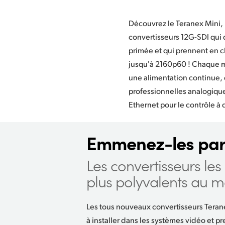
Découvrez le Teranex Mini, 
avant optionnel du Teranex 
convertisseurs 12G-SDI qui 
couleur et des commandes
primée et qui prennent en ch
efficacement la vidéo et
jusqu'à 2160p60 ! Chaque m
directement sur ce pannea
une alimentation continue,
disposez de toutes les fonctionnalit
professionnelles analogiqu
classique auxquelles s’a
Ethernet pour le contrôle à 
Emmenez-les par
Les convertisseurs les
plus polyvalents au m
Les tous nouveaux convertisseurs Terane
à installer dans les systèmes vidéo et p