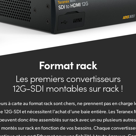
Format rack
Les premiers convertisseurs
12G-SDI montables sur rack !
urs à carte au format rack sont chers, ne prennent pas en charge 
 le 12G-SDI et nécessitent l’achat d’une baie entière. Les Teranex 
s peuvent donc être assemblés sur rack avec un ou plusieurs autre
e montés sur rack en fonction de vos besoins. Chaque convertisse
ontinue et un port Ethernet pour une fiabilité à toute épreuve. Co