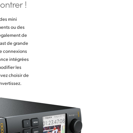
ontrer !
 des mini
ments ou des
 également de
dcast de grande
de connexions
ance intégrées
odifier les
vez choisir de
nvertissez.