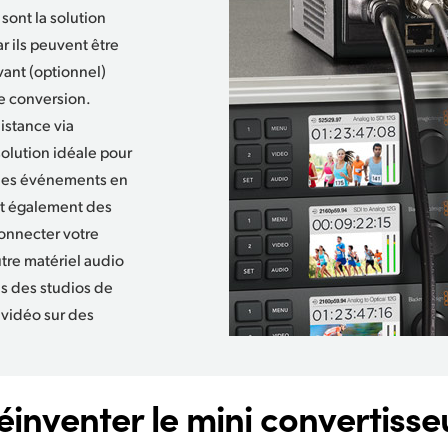
sont la solution
ar ils peuvent être
vant (optionnel)
de conversion.
istance via
 solution idéale pour
ur les événements en
ent également des
onnecter votre
tre matériel audio
ns des studios de
 vidéo sur des
éinventer le mini convertisse