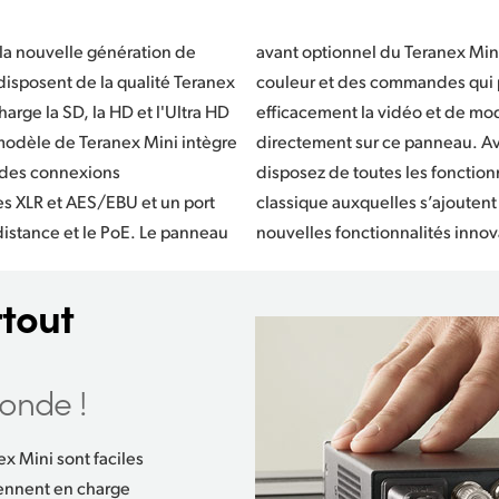
la nouvelle génération de
Mini comprend un affichage
disposent de la qualité Teranex
 qui permettent de contrôler
arge la SD, la HD et l'Ultra HD
 de modifier les paramètres
odèle de Teranex Mini intègre
u. Avec le Teranex Mini, vous
 des connexions
és d'un convertisseur
es XLR et AES/EBU et un port
joutent un grand nombre de
distance et le PoE. Le panneau
nouvelles fonctionnalités innov
tout
onde !
x Mini sont faciles
rennent en charge