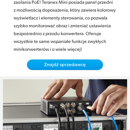
Netherlands
zasilania PoE! Teranex Mini posiada panel przedni
z możliwością doposażenia, który zawiera kolorowy
New Zealand
wyświetlacz i elementy sterowania, co pozwala
szybko monitorować obraz i zmieniać ustawienia
Norway
bezpośrednio z przodu konwertera. Oferuje
Polska
wszystkie te same wspaniałe funkcje zwykłych
minikonwerterów i o wiele więcej!
Portugal
Singapore
Znajdź sprzedawcę
South Africa
Spain
Sweden
Chinese Taipei
Turkey