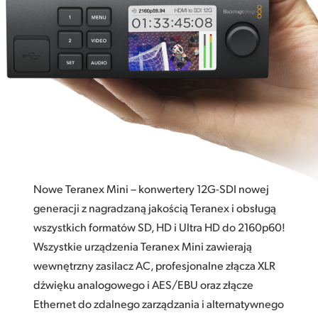
Połączenia nadawcze
Finland
Cyfrowe i analogowe audio
France
HDMI Instant Lock
Germany
Modele światłowodów
Hong Kong SAR, China
Sterowanie miejscowe lub zdalne
India
Najwyższa jakość
Italy
Obsługa 33‑punktowych LUTów 3D
Nowe Teranex Mini – konwertery 12G-SDI nowej
Japan
12 modeli
generacji z nagradzaną jakością Teranex i obsługą
wszystkich formatów SD, HD i Ultra HD do 2160p60!
Korea
Wszystkie urządzenia Teranex Mini zawierają
Mexico
wewnętrzny zasilacz AC, profesjonalne złącza XLR
dźwięku analogowego i AES/EBU oraz złącze
Malaysia
Ethernet do zdalnego zarządzania i alternatywnego