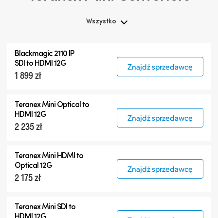
Wszystko
Wszystko
Blackmagic 2110 IP
Teranex Mini
SDI to HDMI 12G
Znajdź sprzedawcę
1 899 zł
Teranex Mini Optical Fiber
Blackmagic 2110 IP Converters
Teranex Mini Optical to
Akcesoria
HDMI 12G
Znajdź sprzedawcę
2 235 zł
Teranex Mini HDMI to
Optical 12G
Znajdź sprzedawcę
2 175 zł
Teranex Mini SDI to
HDMI 12G