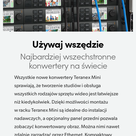
UAE
Ukraine
United Kingdom
Używaj wszędzie
United States
Najbardziej wszechstronne
konwertery na świecie
Wszystkie nowe konwertery Teranex Mini
sprawiają, że tworzenie studiów i obsługa
wszystkich rodzajów sprzętu wideo jest łatwiejsze
niż kiedykolwiek. Dzięki możliwości montażu
w racku Teranex Mini są idealne do instalacji
nadawczych, a opcjonalny panel przedni pozwala
zobaczyć konwertowany obraz. Można nimi nawet
zdalnie zarządzać przez Ethernet. Kompaktowy