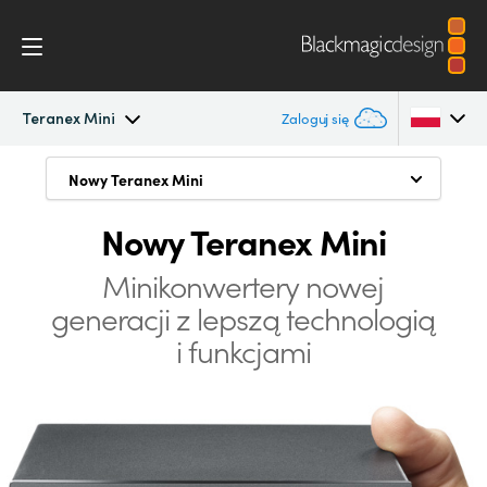
Teranex Mini
Zaloguj się
Teranex Mini
Nowy Teranex Mini
Nowy Teranex Mini
Argentina
Używaj wszędzie
Nowy Teranex Mini
Australia
Przepływ pracy
Opracowanie minikonwertera na nowo
Austria
Minikonwertery nowej
Modele
generacji
z lepszą technologią
Możliwość montażu rackowego
Brazil
i funkcjami
Specyfikacje
Zaawansowane 12G-SDI
Canada
Inteligentna konstrukcja termiczna
China
Teranex Mini Smart Panel
Denmark