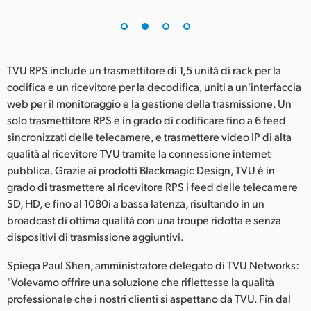
UAE
Ukraine
TVU RPS include un trasmettitore di 1,5 unità di rack per la
United Kingdom
codifica e un ricevitore per la decodifica, uniti a un'interfaccia
web per il monitoraggio e la gestione della trasmissione. Un
United States
solo trasmettitore RPS è in grado di codificare fino a 6 feed
sincronizzati delle telecamere, e trasmettere video IP di alta
qualità al ricevitore TVU tramite la connessione internet
pubblica. Grazie ai prodotti Blackmagic Design, TVU è in
grado di trasmettere al ricevitore RPS i feed delle telecamere
SD, HD, e fino al 1080i a bassa latenza, risultando in un
broadcast di ottima qualità con una troupe ridotta e senza
dispositivi di trasmissione aggiuntivi.
Spiega Paul Shen, amministratore delegato di TVU Networks:
"Volevamo offrire una soluzione che riflettesse la qualità
professionale che i nostri clienti si aspettano da TVU. Fin dal