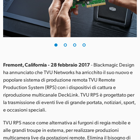
Finland
France
Germany
Hong Kong SAR, China
India
Fremont, California - 28 febbraio 2017
- Blackmagic Design
ha annunciato che TVU Networks ha arricchito il suo nuovo e
Italia
popolare sistema di produzione remota TVU Remote
Japan
Production System (RPS) con i dispositivi di cattura e
riproduzione multicanale DeckLink. TVU RPS è progettato per
Korea
la trasmissione di eventi live di grande portata, notiziari, sport,
e occasioni speciali.
Mexico
TVU RPS nasce come alternativa ai furgoni di regia mobile e
Malaysia
alle grandi troupe in esterna, per realizzare produzioni
multicamera live da postazioni remote. Elimina il bisogno di