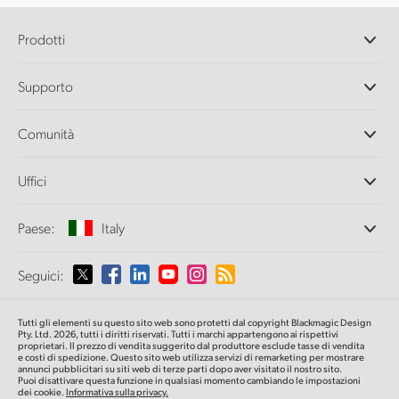
Prodotti
Camere professionali
Supporto
DaVinci Resolve e Fusion
Switcher di produzione ATEM
Rivenditori
Comunità
Ultimatte
Centro assistenza
Registratori su disco
Contattaci
Splice Community
Uffici
Acquisizione e riproduzione
Cintel Scanner
Uffici
Conversione di standard
Paese:
Italy
Chi siamo
Convertitori broadcast
Partner
Monitoraggio
Seleziona un Paese
Seguici:
Media
Archiviazione in rete
MultiView
Argentina
Tutti gli elementi su questo sito web sono protetti dal copyright Blackmagic Design
Routing e distribuzione
Pty. Ltd. 2026, tutti i diritti riservati. Tutti i marchi appartengono ai rispettivi
proprietari. Il prezzo di vendita suggerito dal produttore esclude tasse di vendita
Streaming e codifica
Australia
e costi di spedizione. Questo sito web utilizza servizi di remarketing per mostrare
annunci pubblicitari su siti web di terze parti dopo aver visitato il nostro sito.
Puoi disattivare questa funzione in qualsiasi momento cambiando le impostazioni
dei cookie.
Informativa sulla privacy.
Austria