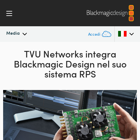
Media
Accedi
In primo piano
TVU Networks integra
Argentina
Blackmagic Design nel suo
Australia
Archivio
sistema RPS
Austria
Immagini per i media
Brazil
Canada
China
Denmark