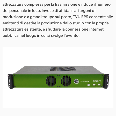
Netherlands
attrezzatura complessa per la trasmissione e riduce il numero
del personale in loco. Invece di affidarsi ai furgoni di
New Zealand
produzione e a grandi troupe sul posto, TVU RPS consente alle
emittenti di gestire la produzione dallo studio con la propria
Norway
attrezzatura esistente, e sfruttare la connessione internet
Poland
pubblica nel luogo in cui si svolge l'evento.
Portugal
Singapore
South Africa
Spain
Sweden
Chinese Taipei
Turkey