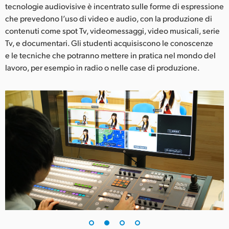
Netherlands
tecnologie audiovisive è incentrato sulle forme di espressione
che prevedono l’uso di video e audio, con la produzione di
New Zealand
contenuti come spot Tv, videomessaggi, video musicali, serie
Tv, e documentari. Gli studenti acquisiscono le conoscenze
Norway
e le tecniche che potranno mettere in pratica nel mondo del
Poland
lavoro, per esempio in radio o nelle case di produzione.
Portugal
Singapore
South Africa
Spain
Sweden
Chinese Taipei
Turkey