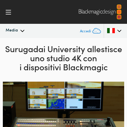
Media
Accedi
Surugadai University
In primo piano
allestisce
Argentina
uno studio 4K
con
Australia
Archivio
i dispositivi Blackmagic
Austria
Immagini per i media
Brazil
Canada
China
Denmark