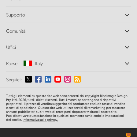
Camere professionali
Supporto
DaVinci Resolve e Fusion
Switcher di produzione ATEM
Rivenditori
Comunità
Ultimatte
Centro assistenza
Registratori su disco
Contattaci
Splice Community
Uffici
Acquisizione e riproduzione
Cintel Scanner
Uffici
Conversione di standard
Paese:
Italy
Chi siamo
Convertitori broadcast
Partner
Monitoraggio
Seleziona un Paese
Seguici:
Media
Archiviazione in rete
MultiView
Argentina
Tutti gli elementi su questo sito web sono protetti dal copyright Blackmagic Design
Routing e distribuzione
Pty. Ltd. 2026, tutti i diritti riservati. Tutti i marchi appartengono ai rispettivi
proprietari. Il prezzo di vendita suggerito dal produttore esclude tasse di vendita
Streaming e codifica
Australia
e costi di spedizione. Questo sito web utilizza servizi di remarketing per mostrare
annunci pubblicitari su siti web di terze parti dopo aver visitato il nostro sito.
Puoi disattivare questa funzione in qualsiasi momento cambiando le impostazioni
dei cookie.
Informativa sulla privacy.
Austria
Brazil