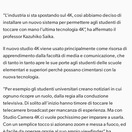
UAE
“L’industria si sta spostando sul 4K, così abbiamo deciso di
Ukraine
installare un nuovo sistema per permettere agli studenti di
toccare con mano l’ultima tecnologia 4K”, ha affermato il
United Kingdom
professor Kazuhiko Saika.
United States
Il nuovo studio 4K viene usato principalmente come risorsa di
apprendimento dalla facoltà di media e comunicazione, che
di tanto in tanto apre le sue porte agli studenti delle scuole
elementari e superiori perché possano cimentarsi con la
nuova tecnologia.
“Per esempio gli studenti universitari creano notiziari in cui
ognuno ricopre un ruolo, dalla regia alla conduzione
televisiva. Di solito all’inizio hanno timore di toccare le
telecamere broadcast per mancanza di esperienza. Ma con
Studio Camera 4K ci vuole pochissimo per imparare a usarla.
Con un semplice tocco si azionano zoom e messa a fuoco, ed
è facile da operare grazie al suo ampio viewfinder”, ha