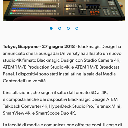
Finland
France
Germany
Hong Kong SAR, China
Tokyo, Giappone - 27 giugno 2018
- Blackmagic Design ha
annunciato che la Surugadai University ha allestito un nuovo
India
studio 4K firmato Blackmagic Design con Studio Camera 4K,
ATEM 1 M/E Production Studio 4K, e ATEM 1 M/E Broadcast
Italia
Panel. I dispositivi sono stati installati nella sala del Media
Japan
Center dell’università.
Korea
L’installazione, che segna il salto dal formato SD al 4K,
è composta anche dai dispositivi Blackmagic Design ATEM
Mexico
Talkback Converter 4K, HyperDeck Studio Pro, Teranex Mini,
SmartView 4K, e SmartScope Duo 4K.
Malaysia
La facoltà di media e comunicazione offre tre corsi. Il corso di