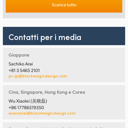
Scarica tutto
Contatti per i media
Giappone
Sachiko Arai
+81 3 5465 2101
pr-jp@blackmagicdesign.com
Cina, Singapore, Hong Kong e Corea
Wu Xiaolei (吴晓磊)
+86 17786519350
wuxiaolei@blackmagicdesign.com