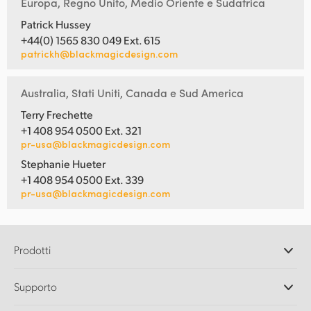
Europa, Regno Unito, Medio Oriente e Sudafrica
Patrick Hussey
+44(0) 1565 830 049 Ext. 615
patrickh@blackmagicdesign.com
Australia, Stati Uniti, Canada e Sud America
Terry Frechette
+1 408 954 0500 Ext. 321
pr-usa@blackmagicdesign.com
Stephanie Hueter
+1 408 954 0500 Ext. 339
pr-usa@blackmagicdesign.com
Prodotti
Camere professionali
Supporto
DaVinci Resolve e Fusion
Switcher di produzione ATEM