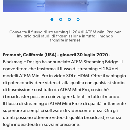
Finland
France
Germany
Converte il flusso di streaming H.264 di ATEM Mini Pro per
inviarlo agli studi di trasmissione in tutto il mondo
tramite internet
Hong Kong SAR, China
Fremont, California (USA) - giovedì 30 luglio 2020 -
India
Blackmagic Design ha annunciato ATEM Streaming Bridge, il
Italia
convertitore che trasforma il flusso di streaming H.264 dei
modelli ATEM Mini Pro in video SDI e HDMI. Offre il vantaggio
Japan
di poter condividere video di alta qualità con qualsiasi studio
di trasmissione costituito da ATEM Mini Pro, cosicché
Korea
i broadcaster possano coinvolgere talenti in tutto il mondo.
Il flusso di streaming di ATEM Mini Pro è di qualità nettamente
Mexico
superiore ai semplici software di videoconferenza. Ora gli
utenti possono ottenere video di qualità broadcast, e senza
Malaysia
loghi indesiderati in sovraimpressione.