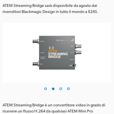
Netherlands
ATEM Streaming Bridge sarà disponibile da agosto dai
rivenditori Blackmagic Design in tutto il mondo a $245.
New Zealand
Norway
Poland
Portugal
Singapore
South Africa
Spain
Sweden
Chinese Taipei
ATEM Streaming Bridge è un convertitore video in grado di
Turkey
ricevere un flusso H.264 da qualsiasi ATEM Mini Pro