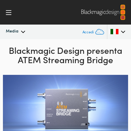
Media
Accedi
In primo piano
Blackmagic Design
presenta
Argentina
ATEM Streaming Bridge
Australia
Archivio
Austria
Immagini per i media
Brazil
Canada
China
Denmark