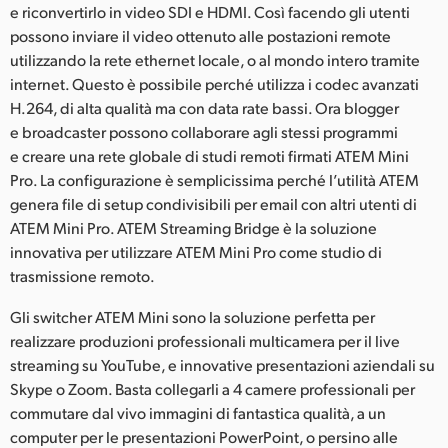
e riconvertirlo in video SDI e HDMI. Così facendo gli utenti
UAE
possono inviare il video ottenuto alle postazioni remote
utilizzando la rete ethernet locale, o al mondo intero tramite
Ukraine
internet. Questo è possibile perché utilizza i codec avanzati
H.264, di alta qualità ma con data rate bassi. Ora blogger
United Kingdom
e broadcaster possono collaborare agli stessi programmi
e creare una rete globale di studi remoti firmati ATEM Mini
United States
Pro. La configurazione è semplicissima perché l’utilità ATEM
genera file di setup condivisibili per email con altri utenti di
ATEM Mini Pro. ATEM Streaming Bridge è la soluzione
innovativa per utilizzare ATEM Mini Pro come studio di
trasmissione remoto.
Gli switcher ATEM Mini sono la soluzione perfetta per
realizzare produzioni professionali multicamera per il live
streaming su YouTube, e innovative presentazioni aziendali su
Skype o Zoom. Basta collegarli a 4 camere professionali per
commutare dal vivo immagini di fantastica qualità, a un
computer per le presentazioni PowerPoint, o persino alle