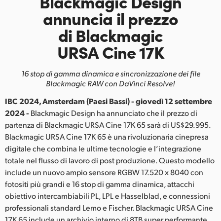
Blackmagic Design
Finland
annuncia
il prezzo
di Blackmagic
France
URSA Cine 17K
Germany
16 stop di gamma dinamica e sincronizzazione dei file
Hong Kong SAR, China
Blackmagic RAW con DaVinci Resolve!
India
IBC 2024, Amsterdam (Paesi Bassi) - giovedì 12 settembre
2024 -
Blackmagic Design ha annunciato che il prezzo di
Italia
partenza di Blackmagic URSA Cine 17K 65 sarà di US$29.995.
Blackmagic URSA Cine 17K 65 è una rivoluzionaria cinepresa
Japan
digitale che combina le ultime tecnologie e l’integrazione
Korea
totale nel flusso di lavoro di post produzione. Questo modello
include un nuovo ampio sensore RGBW 17.520 x 8040 con
Mexico
fotositi più grandi e 16 stop di gamma dinamica, attacchi
obiettivo intercambiabili PL, LPL e Hasselblad, e connessioni
Malaysia
professionali standard Lemo e Fischer. Blackmagic URSA Cine
17K 65 include un archivio interno di 8TB super performante