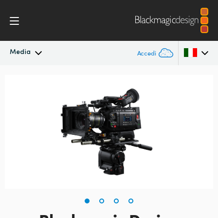
Media
Accedi
In primo piano
Argentina
Australia
Archivio
Austria
Immagini per i media
Brazil
Canada
China
Denmark