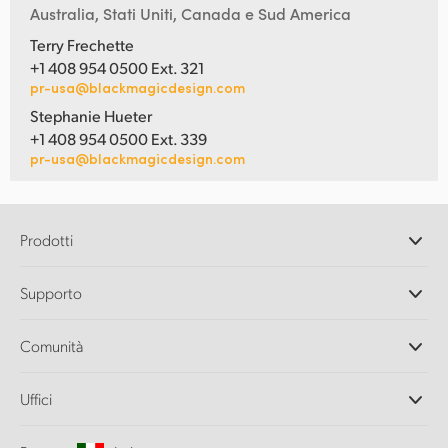
Australia, Stati Uniti, Canada e Sud America
Terry Frechette
+1 408 954 0500 Ext. 321
pr-usa@blackmagicdesign.com
Stephanie Hueter
+1 408 954 0500 Ext. 339
pr-usa@blackmagicdesign.com
Prodotti
Camere professionali
Supporto
DaVinci Resolve e Fusion
Switcher di produzione ATEM
Rivenditori
Comunità
Ultimatte
Centro assistenza
Registratori su disco
Contattaci
Splice Community
Uffici
Acquisizione e riproduzione
Cintel Scanner
Uffici
Conversione di standard