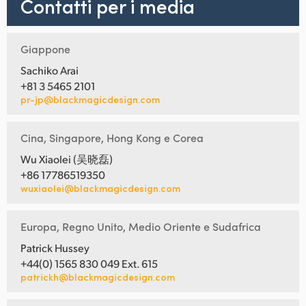
Contatti per i media
Giappone
Sachiko Arai
+81 3 5465 2101
pr-jp@blackmagicdesign.com
Cina, Singapore, Hong Kong e Corea
Wu Xiaolei (吴晓磊)
+86 17786519350
wuxiaolei@blackmagicdesign.com
Europa, Regno Unito, Medio Oriente e Sudafrica
Patrick Hussey
+44(0) 1565 830 049 Ext. 615
patrickh@blackmagicdesign.com