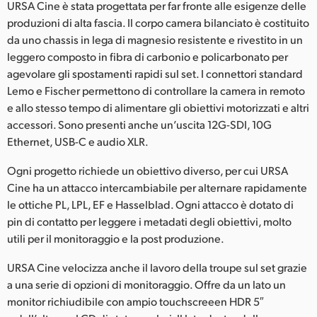
URSA Cine è stata progettata per far fronte alle esigenze delle
UAE
produzioni di alta fascia. Il corpo camera bilanciato è costituito
da uno chassis in lega di magnesio resistente e rivestito in un
Ukraine
leggero composto in fibra di carbonio e policarbonato per
agevolare gli spostamenti rapidi sul set. I connettori standard
United Kingdom
Lemo e Fischer permettono di controllare la camera in remoto
e allo stesso tempo di alimentare gli obiettivi motorizzati e altri
United States
accessori. Sono presenti anche un’uscita 12G-SDI, 10G
Ethernet, USB-C e audio XLR.
Ogni progetto richiede un obiettivo diverso, per cui URSA
Cine ha un attacco intercambiabile per alternare rapidamente
le ottiche PL, LPL, EF e Hasselblad. Ogni attacco è dotato di
pin di contatto per leggere i metadati degli obiettivi, molto
utili per il monitoraggio e la post produzione.
URSA Cine velocizza anche il lavoro della troupe sul set grazie
a una serie di opzioni di monitoraggio. Offre da un lato un
monitor richiudibile con ampio touchscreeen HDR 5″