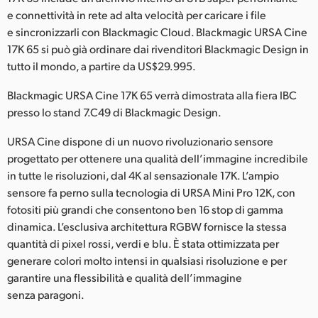
Netherlands
e connettività in rete ad alta velocità per caricare i file
e sincronizzarli con Blackmagic Cloud. Blackmagic URSA Cine
New Zealand
17K 65 si può già ordinare dai rivenditori Blackmagic Design in
Norway
tutto il mondo, a partire da US$29.995.
Poland
Blackmagic URSA Cine 17K 65 verrà dimostrata alla fiera IBC
presso lo stand 7.C49 di Blackmagic Design.
Portugal
URSA Cine dispone di un nuovo rivoluzionario sensore
Singapore
progettato per ottenere una qualità dell’immagine incredibile
in tutte le risoluzioni, dal 4K al sensazionale 17K. L’ampio
South Africa
sensore fa perno sulla tecnologia di URSA Mini Pro 12K, con
fotositi più grandi che consentono ben 16 stop di gamma
Spain
dinamica. L’esclusiva architettura RGBW fornisce la stessa
quantità di pixel rossi, verdi e blu. È stata ottimizzata per
Sweden
generare colori molto intensi in qualsiasi risoluzione e per
Chinese Taipei
garantire una flessibilità e qualità dell’immagine
senza paragoni.
Turkey