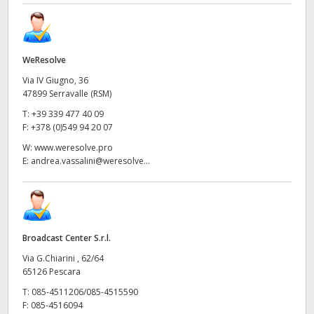
WeResolve
Via IV Giugno, 36
47899 Serravalle (RSM)
T:
+39 339 477 40 09
F:
+378 (0)549 94 20 07
W:
www.weresolve.pro
E:
andrea.vassalini@weresolve...
Broadcast Center S.r.l.
Via G.Chiarini , 62/64
65126 Pescara
T:
085-4511206/085-4515590
F:
085-4516094