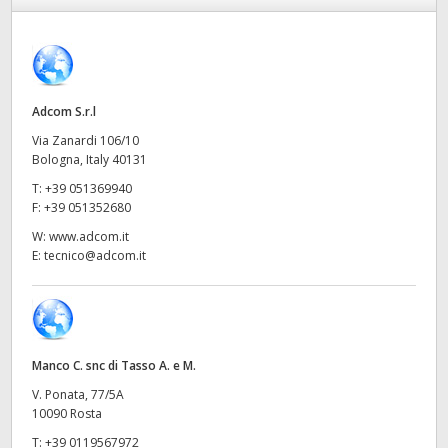
Finland
France
Germany
Adcom S.r.l
Via Zanardi 106/10
Hong Kong SAR, China
Bologna, Italy 40131
T:
+39 051369940
India
F:
+39 051352680
Italia
W:
www.adcom.it
E:
tecnico@adcom.it
Japan
Korea
Mexico
Manco C. snc di Tasso A. e M.
V. Ponata, 77/5A
Malaysia
10090 Rosta
T:
+39 0119567972