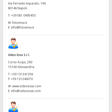
Via Ferrante Imparato, 190
80146 Napoli
T:
+39 081 0495450
W:
fotoema.it
E:
info@fotoema.it
Video Esse S.r.l.
Corso Acqui, 290
15100 Alessandria
T:
+39 131341258
F:
+39 131246070
W:
www.videoesse.com
E:
info@videoesse.com