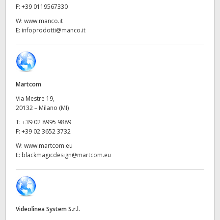
Netherlands
F:
+39 0119567330
W:
www.manco.it
New Zealand
E:
infoprodotti@manco.it
Norway
Poland
Martcom
Portugal
Via Mestre 19,
Singapore
20132 – Milano (MI)
T:
+39 02 8995 9889
South Africa
F:
+39 02 3652 3732
W:
www.martcom.eu
Spain
E:
blackmagicdesign@martcom.eu
Sweden
Chinese Taipei
Videolinea System S.r.l.
Turkey