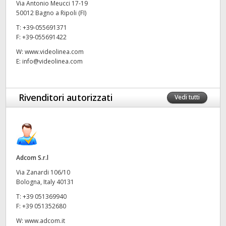
Via Antonio Meucci 17-19
50012 Bagno a Ripoli (FI)
UAE
T:
+39-055691371
Ukraine
F:
+39-055691422
W:
www.videolinea.com
United Kingdom
E:
info@videolinea.com
United States
Rivenditori autorizzati
Vedi tutti
Adcom S.r.l
Via Zanardi 106/10
Bologna, Italy 40131
T:
+39 051369940
F:
+39 051352680
W:
www.adcom.it