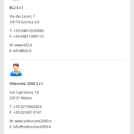
BL2 S.r.l
Via dei Leoni, 7
34170 Gorizia GO
T:
+39 04812530890
F:
+39 04811990110
W:
www.bl2.it
E:
info@bl2.it
Videocine 2000 S.r.l.
Via Capranica, 16
20131 Milano
T:
+39 0270602654
F:
+39 0236513747
W:
www.videocine2000.it
E:
info@videocine2000.it