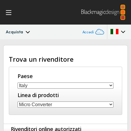
Acquista
Accedi
Micro Converters
Argentina
Trova un rivenditore
Australia
Specifiche
Austria
Paese
Brazil
Linea di prodotti
Canada
China
Denmark
Rivenditori online autorizzati