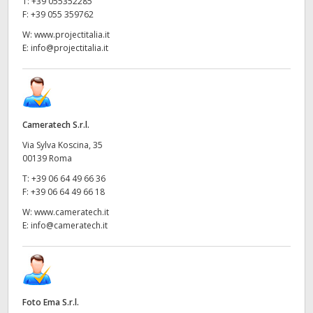
T:
+39 055352285
F:
+39 055 359762
W:
www.projectitalia.it
E:
info@projectitalia.it
Cameratech S.r.l.
Via Sylva Koscina, 35
00139 Roma
T:
+39 06 64 49 66 36
F:
+39 06 64 49 66 18
W:
www.cameratech.it
E:
info@cameratech.it
Foto Ema S.r.l.