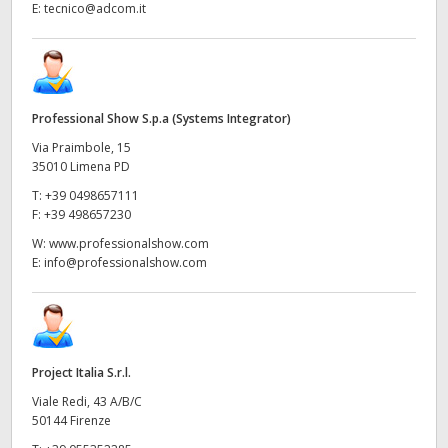
E:
tecnico@adcom.it
Professional Show S.p.a (Systems Integrator)
Via Praimbole, 15
35010 Limena PD
T:
+39 0498657111
F:
+39 498657230
W:
www.professionalshow.com
E:
info@professionalshow.com
Project Italia S.r.l.
Viale Redi, 43 A/B/C
50144 Firenze