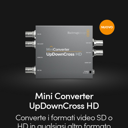
UAE
Ukraine
NUOVO
United Kingdom
United States
Mini Converter
UpDownCross HD
Converte i formati video SD
o
HD in qualsiasi altro formato