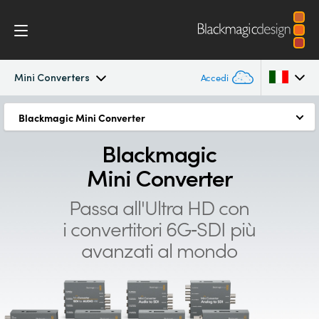
Mini Converters
Accedi
Mini Converters
Blackmagic Mini Converter
Blackmagic Mini Converter
Argentina
Blackmagic
Scopri i 2 nuovi potenti modelli 6G-SDI per conversioni
Australia
Flusso di lavoro
Mini Converter
HDMI avanzate
Austria
Modelli
Passa all'Ultra HD con
Mini Converter UpDownCross HD
Brazil
i convertitori
6G‑SDI più
Specifiche
Mini Converter Optical Fiber 12G
Canada
avanzati al mondo
Tutti i tipi di conversione
China
Facile, compatto, e resistente
Denmark