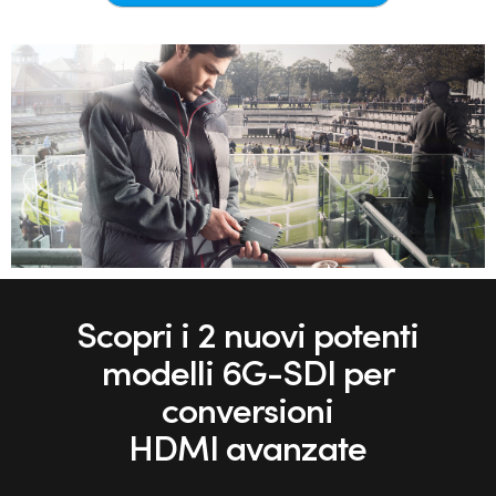
Netherlands
New Zealand
Norway
Poland
Portugal
Singapore
South Africa
Scopri i 2 nuovi potenti
Spain
modelli
6G-SDI per
Sweden
conversioni
Chinese Taipei
HDMI avanzate
Turkey