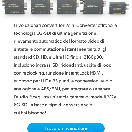
I modelli Ultra HD 6G‑SDI
Finland
I modelli Ultra HD 3G‑SDI
France
I rivoluzionari convertitori Mini Converter offrono la
Numerose connessioni audio
Germany
tecnologia 6G-SDI di ultima generazione,
Ingressi SDI ridondanti
rilevamento automatico del formato video di
Hong Kong SAR, China
entrata, e commutazione istantanea tra tutti gli
Tecnologia video avanzata
standard SD, HD, e Ultra HD fino al 2160p30.
India
HDMI Instant Lock
Includono ingressi SDI ridondanti, uscite di loop
Italia
con reclocking, funzione Instant Lock HDMI,
LUT 3D a 33 punti
supporto per LUT a 33 punti, e connessioni audio
Japan
Fibra ottica economica
analogiche e AES/EBU, per integrare o separare
Korea
l'audio. Scegli tra un’ampia gamma di modelli 3G e
Gestione diretta
6G-SDI in base al tipo di conversione di
Mexico
cui hai bisogno!
Malaysia
Trova un rivenditore