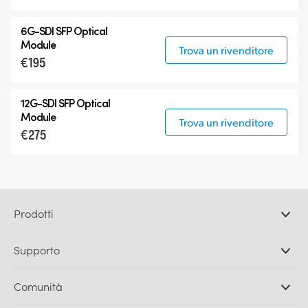
6G-SDI SFP Optical
Module
Trova un rivenditore
€195
12G-SDI SFP Optical
Module
Trova un rivenditore
€275
Prodotti
Camere professionali
Supporto
DaVinci Resolve e Fusion
Switcher di produzione ATEM
Rivenditori
Comunità
Ultimatte
Centro assistenza
Registratori su disco