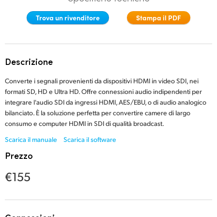
Finland
Trova un rivenditore
Stampa il PDF
France
Germany
Descrizione
Hong Kong SAR, China
Converte i segnali provenienti da dispositivi HDMI in video SDI, nei
formati SD, HD e Ultra HD. Offre connessioni audio indipendenti per
India
integrare l'audio SDI da ingressi HDMI, AES/EBU, o di audio analogico
bilanciato. È la soluzione perfetta per convertire camere di largo
Italia
consumo e computer HDMI in SDI di qualità broadcast.
Japan
Scarica il manuale
Scarica il software
Prezzo
Korea
€155
Mexico
Malaysia