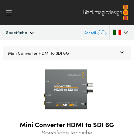
Specifiche
Accedi
Mini Converters
Argentina
Mini Converter
HDMI to SDI 6G
Australia
Flusso di lavoro
Austria
Modelli
Brazil
Specifiche
Canada
China
Mini Converter HDMI to SDI 6G
Denmark
Specifiche tecniche