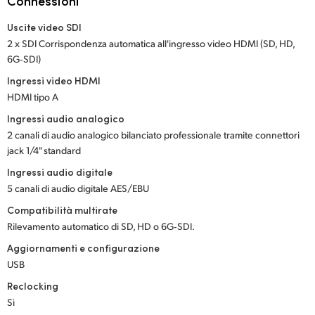
Connessioni
Netherlands
Uscite video SDI
New Zealand
2 x SDI Corrispondenza automatica all'ingresso video HDMI (SD, HD,
6G‑SDI)
Norway
Ingressi video HDMI
Poland
HDMI tipo A
Ingressi audio analogico
Portugal
2 canali di audio analogico bilanciato professionale tramite connettori
jack 1/4" standard
Singapore
Ingressi audio digitale
South Africa
5 canali di audio digitale AES/EBU
Compatibilità multirate
Spain
Rilevamento automatico di SD, HD o 6G‑SDI.
Sweden
Aggiornamenti e configurazione
USB
Chinese Taipei
Reclocking
Sì
Turkey