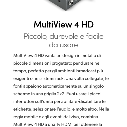
Netherlands
New Zealand
MultiView 4 HD
Norway
Piccolo, durevole e facile
Poland
da usare
Portugal
MultiView 4 HD vanta un design in metallo di
Singapore
piccole dimensioni progettato per durare nel
tempo, perfetto per gli ambienti broadcast più
South Africa
esigenti o nei sistemi rack. Una volta collegate, le
fonti appaiono automaticamente su un singolo
Spain
schermo in una griglia 2x2. Puoi usare i piccoli
Sweden
interruttori sull’unità per abilitare/disabilitare le
etichette, selezionare l’audio, e molto altro. Nella
Chinese Taipei
regia mobile o agli eventi dal vivo, combina
Turkey
MultiView 4 HD a una Tv HDMI per ottenere la