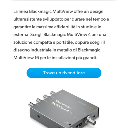
Connessioni professionali
Finland
La linea Blackmagic MultiView offre un design
Alimentazione AC universale
France
ultraresistente sviluppato per durare nel tempo e
garantire la massima affidabilità in studio e in
Germany
esterna. Scegli Blackmagic MultiView 4 per una
soluzione compatta e portatile, oppure scegli il
Hong Kong SAR, China
disegno industriale in metallo di Blackmagic
India
MultiView 16 per le installazioni più grandi.
Italia
Trova un rivenditore
Japan
Korea
Mexico
Malaysia