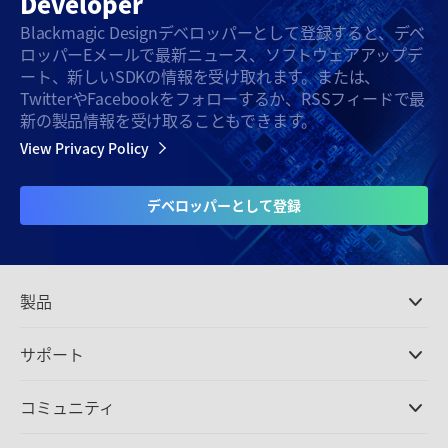
Developer
Blackmagic Designデベロッパーとして登録すると、デベ
ロッパーEメールで最新ニュース、ソフトウェアアップデ
ート、新しいSDKの情報を受け取れます。または、
TwitterやFacebookをフォローするか、RSSフィードで最
新の製品情報を受け取ることもできます。
View Privacy Policy
デベロッパーとして登録
製品
プロ仕様カメラ
サポート
DaVinci Resolve/Fusion
ソフトウェア
取扱販社
コミュニティ
ATEMプロダクション
スイッチャー
サポートセンター
Ultimatte
お問い合わせ
Spliceコミュニティ