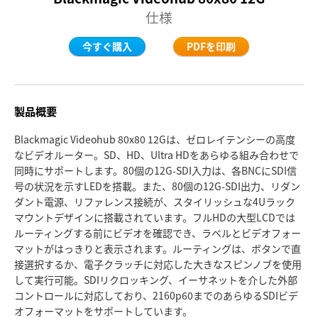
仕様
Denmark
今すぐ購入
PDFを印刷
Finland
France
製品概要
Germany
Blackmagic Videohub 80x80 12Gは、ゼロレイテンシーの高度
Hong Kong SAR, China
なビデオルーター。SD、HD、Ultra HDをあらゆる組み合わせで
同時にサポートします。80個の12G-SDI入力は、各BNCにSDI信
India
号の状況を示すLEDを搭載。また、80個の12G-SDI出力、リダン
ダント電源、リファレンス接続が、スタイリッシュな4Uラック
Italy
マウントデザインに搭載されています。フルHDの大型LCDでは
ルーティングする前にビデオを確認でき、ラベルとビデオフォー
Japan
マットがはっきりと表示されます。ルーティングは、ボタンで直
接選択するか、電子クラッチに対応した大きなスピンノブを使用
Korea
して実行可能。SDIリクロッキング、イーサネットを介した外部
コントロールに対応しており、2160p60までのあらゆるSDIビデ
Mexico
オフォーマットをサポートしています。