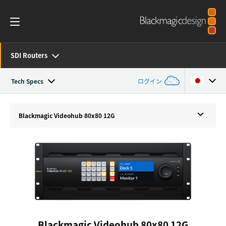
SDI Routers
Tech Specs
ログイン
Overview
Argentina
Blackmagic
Videohub 80x80 12G
Australia
SDK and Software
Austria
Resources
Brazil
Tech Specs
Canada
China
Blackmagic Videohub 80x80 12G