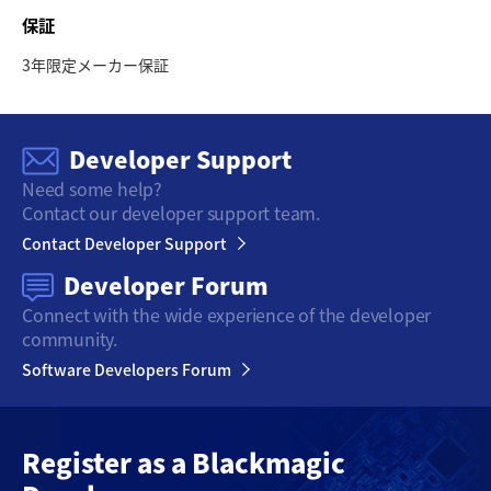
保証
3年限定メーカー保証
Developer Support
Need some help?
Contact our developer support team.
Contact Developer Support
Developer Forum
Connect with the wide
experience of the developer
community.
Software Developers Forum
Register as a
Blackmagic