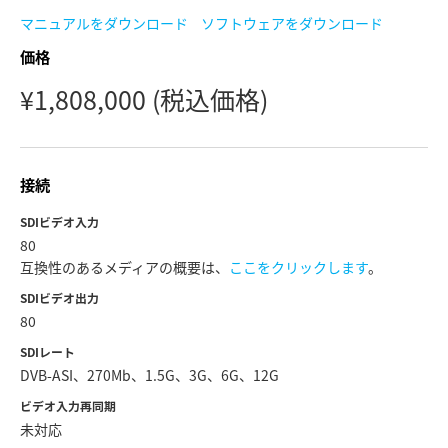
Malaysia
マニュアルをダウンロード
ソフトウェアをダウンロード
価格
Netherlands
¥1,808,000
(税込価格)
New Zealand
Norway
接続
Poland
SDIビデオ入力
Portugal
80
互換性のあるメディアの概要は、
ここをクリックします
。
Singapore
SDIビデオ出力
80
South Africa
SDIレート
Spain
DVB-ASI、270Mb、1.5G、3G、6G、12G
ビデオ入力再同期
Sweden
未対応