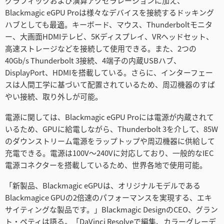
グラフィックおよび演算アクセラレーションに加え、
Blackmagic eGPU Proは様々なデバイスを接続するドッキング
ハブとしても最適。キーボード、マウス、Thunderboltモニタ
ー、大画面HDMIテレビ、5Kディスプレイ、VRヘッドセット、
高速ストレージなどを接続して使用できる。また、2つの
40Gb/s Thunderbolt 3接続、4端子の内蔵USBハブ、
DisplayPort、HDMIを搭載している。さらに、インターフェー
スは人間工学に基づいて配置されているため、周辺機器のすば
やい接続、取り外しが可能。
電源に関しては、Blackmagic eGPU Proには電源が内蔵されて
いるため、GPUに給電しながら、Thunderbolt 3を介して、85W
のダウンストリーム電源をラップトップや周辺機器に供給して
充電できる。電源は100V〜240Vに対応しており、一般的なIEC
電源コネクターを搭載しているため、世界各地で使用可能。
「新製品、Blackmagic eGPUは、オリジナルモデルである
Blackmagice GPUの2倍速のパフォーマンスを実現する、エキ
サイティングな製品です。」Blackmagic DesignのCEO、グラン
ト・ペティは語る。「DaVinci Resolveで編集、カラーグレーデ