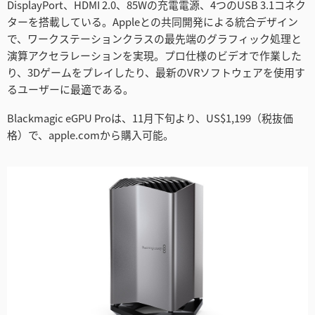
DisplayPort、HDMI 2.0、85Wの充電電源、4つのUSB 3.1コネク
Netherlands
ターを搭載している。Appleとの共同開発による統合デザイン
で、ワークステーションクラスの最先端のグラフィック処理と
New Zealand
演算アクセラレーションを実現。プロ仕様のビデオで作業した
り、3Dゲームをプレイしたり、最新のVRソフトウェアを使用す
Norway
るユーザーに最適である。
Poland
Blackmagic eGPU Proは、11月下旬より、US$1,199（税抜価
Portugal
格）で、apple.comから購入可能。
Singapore
South Africa
Spain
Sweden
Chinese Taipei