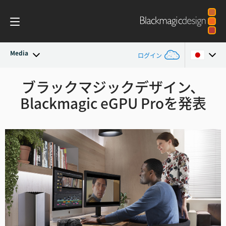
Media
ログイン
最新ニュース
ブラックマジックデザイン、
Argentina
Blackmagic eGPU Proを発表
Australia
ニュースアーカイブ
Austria
プレスイメージ
Brazil
Canada
China
Denmark