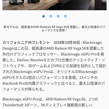
Finland
France
新モデルは、超高速のAMD Radeon RX Vega 56を搭載し、最大22倍速のパフ
Germany
ォーマンスを実現！
Hong Kong SAR, China
カリフォルニア州フレモント 2018年10月30日
- Blackmagic
Designはこの日、超高速のAMD Radeon RX Vega 56を搭載した
India
外付けグラフィックプロセッサー、Blackmagic eGPU Proを発
Italy
表した。DaVinci Resolveなどのプロ仕様のクリエイティブ・ソ
フトウェアや、3DゲームおよびVRなどの加速を目的として設計
Japan
されたBlackmagic eGPU Proは、オリジナルのBlackmagic
eGPUモデルの2倍近いパフォーマンスを実現。13インチの
Korea
MacBook Proの内蔵グラフィックと比べると、最大22倍速のパ
フォーマンスが得られる。
Mexico
Blackmagic eGPU Proは、AMD Radeon RX Vega 56、2つの
Malaysia
Thunderbolt 3ポート、5Kディスプレイ接続用の新しい