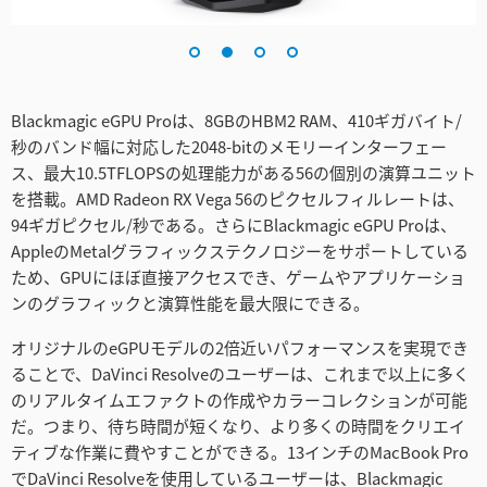
Turkey
UAE
Ukraine
Blackmagic eGPU Proは、8GBのHBM2 RAM、410ギガバイト/
秒のバンド幅に対応した2048-bitのメモリーインターフェー
United Kingdom
ス、最大10.5TFLOPSの処理能力がある56の個別の演算ユニット
United States
を搭載。AMD Radeon RX Vega 56のピクセルフィルレートは、
94ギガピクセル/秒である。さらにBlackmagic eGPU Proは、
AppleのMetalグラフィックステクノロジーをサポートしている
ため、GPUにほぼ直接アクセスでき、ゲームやアプリケーショ
ンのグラフィックと演算性能を最大限にできる。
オリジナルのeGPUモデルの2倍近いパフォーマンスを実現でき
ることで、DaVinci Resolveのユーザーは、これまで以上に多く
のリアルタイムエファクトの作成やカラーコレクションが可能
だ。つまり、待ち時間が短くなり、より多くの時間をクリエイ
ティブな作業に費やすことができる。13インチのMacBook Pro
でDaVinci Resolveを使用しているユーザーは、Blackmagic