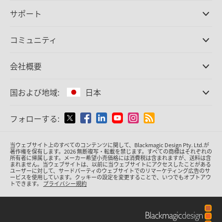
プロ仕様カメラ
サポート
DaVinci Resolve/Fusion
ソフトウェア
取扱販社
コミュニティ
ATEMプロダクション
スイッチャー
サポートセンター
Ultimatte
お問い合わせ
Spliceコミュニティ
会社概要
ディスクレコーダー
キャプチャー・再生
オフィス
Cintel
フィルムスキャニング
国および地域:
日本
会社概要
スタンダード変換
パートナー
放送用コンバーター
国または地域から選択
フォローする:
メディア
モニタリング
ネットワークストレージ
Argentina
当ウェブサイト上のすべてのコンテンツに関して、Blackmagic Design Pty. Ltd.が
MultiView
著作権を保有
します。
2026 無断複写・転載を禁じます。すべての商標はそれぞれの
所有者に帰属します。
メーカー希望小売価格には消費税は含まれますが、送料は含
ルーティング＆分配
Australia
まれません。当ウェブサイトは、以前に当ウェブサイトにアクセスしたことがある
ユーザーに対して、サードパーティのウェブサイトでのリマーケティング広告のサ
配信＆エンコーディング
ービスを使用しています。クッキーの設定を変更することで、いつでもオプトアウ
トできます。
プライバシー規約
Austria
Brazil