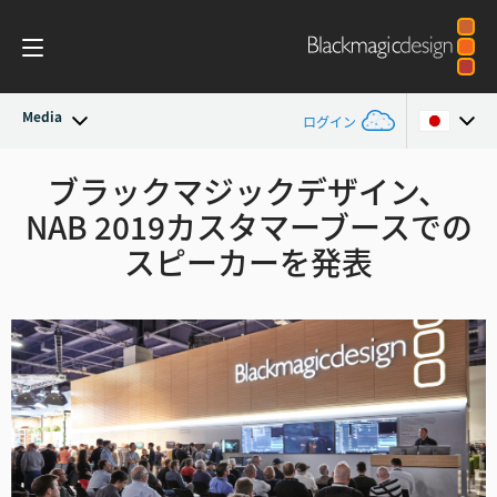
Media
ログイン
最新ニュース
ブラックマジックデザイン、
Argentina
NAB 2019カスタマーブース
での
Australia
ニュースアーカイブ
スピーカーを発表
Austria
プレスイメージ
Brazil
Canada
China
Denmark