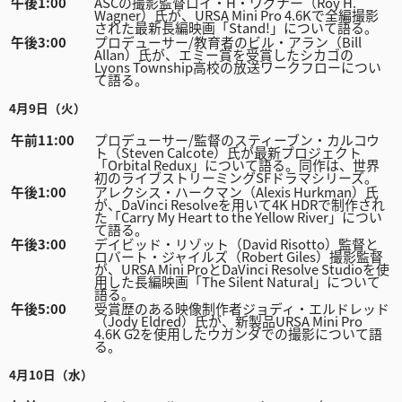
午後1:00
ASCの撮影監督ロイ・H・ワグナー（Roy H.
Netherlands
Wagner）氏が、URSA Mini Pro 4.6Kで全編撮影
された最新長編映画「Stand!」について語る。
午後3:00
プロデューサー/教育者のビル・アラン（Bill
New Zealand
Allan）氏が、エミー賞を受賞したシカゴの
Lyons Township高校の放送ワークフローについ
て語る。
Norway
4月9日（火）
Poland
午前11:00
プロデューサー/監督のスティーブン・カルコウ
ト（Steven Calcote）氏が最新プロジェクト
「Orbital Redux」について語る。同作は、世界
Portugal
初のライブストリーミングSFドラマシリーズ。
午後1:00
アレクシス・ハークマン（Alexis Hurkman）氏
が、DaVinci Resolveを用いて4K HDRで制作され
Singapore
た「Carry My Heart to the Yellow River」につい
て語る。
午後3:00
デイビッド・リゾット（David Risotto）監督と
South Africa
ロバート・ジャイルズ（Robert Giles）撮影監督
が、URSA Mini ProとDaVinci Resolve Studioを使
用した長編映画「The Silent Natural」について
Spain
語る。
午後5:00
受賞歴のある映像制作者ジョディ・エルドレッド
（Jody Eldred）氏が、新製品URSA Mini Pro
Sweden
4.6K G2を使用したウガンダでの撮影について語
る。
Chinese Taipei
4月10日（水）