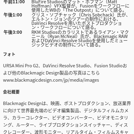
Turkey
午前11:00
BluFire Studiosのマット・ホフマン（Matt
Hoffman）VFX監督が、Fusionをワークフローに
使用したWBの「The Outpost」について語る。
UAE
午後1:00
クリス・ソブチャック（Chris Sobchack）氏が、
エルトン・ジョンのツアーの制作における、
DaVinci Resolveを用いたポストプロダクショ
ン・ワークフローについて語る。
Ukraine
午後3:00
RKM Studiosのカラリストであるライアン・マク
ニール（Ryan McNeal）氏が、Blackmagic RAW
およびDaVinci Resolve Studioを使用したミュー
United Kingdom
ジックビデオの制作について語る。
United States
フォト
URSA Mini Pro G2、DaVinci Resolve Studio、Fusion Studioお
よび他のBlackmagic Design製品の写真はこちら
www.blackmagicdesign.com/jp/media/images
会社概要
Blackmagic Designは、映画、ポストプロダクション、放送業界
に向けて世界最先端のビデオ編集製品、デジタルフィルムカメ
ラ、カラーコレクター、ビデオコンバーター、ビデオモニタリ
ング、ルーター、ライブプロダクションスイッチャー、ディス
クレコーダー、波形モニター、リアルタイム・フィルムスキャ