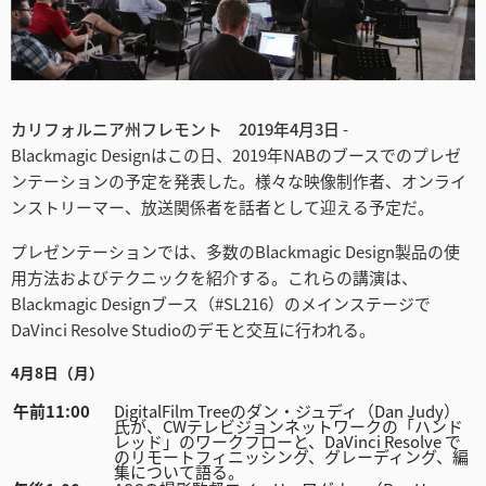
Finland
France
Germany
カリフォルニア州フレモント 2019年4月3日
-
Blackmagic Designはこの日、2019年NABのブースでのプレゼ
Hong Kong SAR, China
ンテーションの予定を発表した。様々な映像制作者、オンライ
ンストリーマー、放送関係者を話者として迎える予定だ。
India
プレゼンテーションでは、多数のBlackmagic Design製品の使
Italy
用方法およびテクニックを紹介する。これらの講演は、
Blackmagic Designブース（#SL216）のメインステージで
Japan
DaVinci Resolve Studioのデモと交互に行われる。
Korea
4月8日（月）
Mexico
午前11:00
DigitalFilm Treeのダン・ジュディ（Dan Judy）
氏が、CWテレビジョンネットワークの「ハンド
レッド」のワークフローと、DaVinci Resolve で
Malaysia
のリモートフィニッシング、グレーディング、編
集について語る。