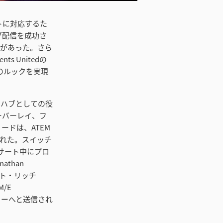
ントに対応するた
イブ配信を成功さ
要があった。さら
 Unitedの
質のルックを実現
フローのハブとしての役
ーバーレイ、フ
ードは、ATEM
ングされた。スイッチ
コンサート中にプロ
than
ント・リッチ
/E
ーターへと送信され