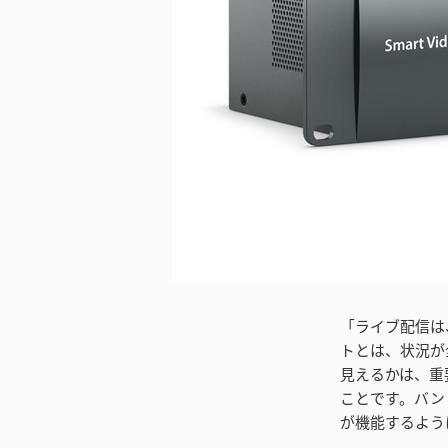
ダウンロード
「ライブ配信は
トとは、状況が
見えるかは、重
ことです。バン
が機能するよう