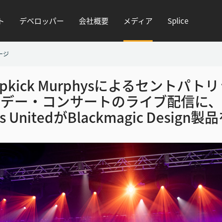
ト
デベロッパー
会社概要
メディア
Splice
ージ
opkick Murphysによるセントパト
デー・コンサートのライブ配信に、
ts UnitedがBlackmagic Design