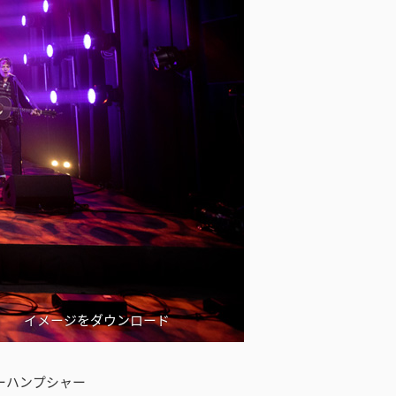
イメージをダウンロード
Photo credit:
、ニューハンプシャー