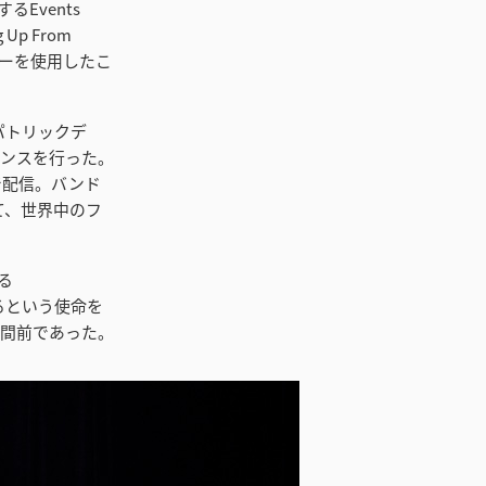
Events
Up From
フローを使用したこ
トパトリックデ
マンスを行った。
トで配信。バンド
じて、世界中のフ
る
するという使命を
時間前であった。