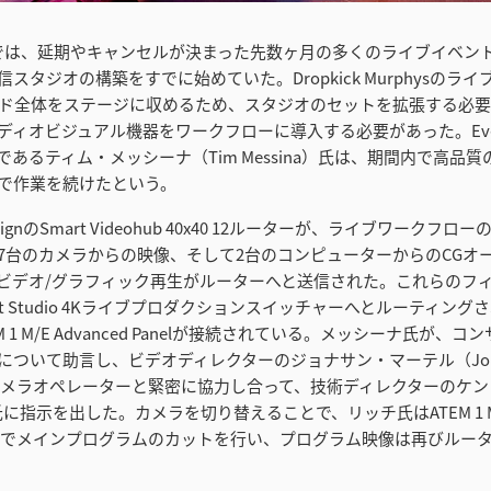
nitedでは、延期やキャンセルが決まった先数ヶ月の多くのライブイベ
スタジオの構築をすでに始めていた。Dropkick Murphysのラ
ド全体をステージに収めるため、スタジオのセットを拡張する必
ィオビジュアル機器をワークフローに導入する必要があった。Events
あるティム・メッシーナ（Tim Messina）氏は、期間内で高品
で作業を続けたという。
 DesignのSmart Videohub 40x40 12ルーターが、ライブワーク
7台のカメラからの映像、そして2台のコンピューターからのCGオ
ビデオ/グラフィック再生がルーターへと送信された。これらのフィ
adcast Studio 4Kライブプロダクションスイッチャーへとルーティ
 1 M/E Advanced Panelが接続されている。メッシーナ氏が、
について助言し、ビデオディレクターのジョナサン・マーテル（Jona
）氏がカメラオペレーターと緊密に協力し合って、技術ディレクターのケ
ch）氏に指示を出した。カメラを切り替えることで、リッチ氏はATEM 1 M
 Panelでメインプログラムのカットを行い、プログラム映像は再びル