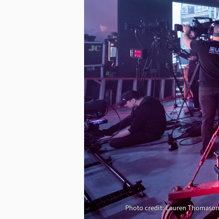
ダウンロード
Photo credit: Lauren Thomason