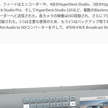
ィードはエンコーダーや、4台のHyperDeck Studio、3台のHyperD
ck Studio Pro、そしてHyperDeck Studio 12Gなど、複数のBlackmag
kレコーダーへと送信された。各カメラの映像はISO収録され、さらに
収録された。1つは主要な使用のため、もう1つはバックアップ用で
Mini Audio to SDIコンバーターを介して、ATEM 4 M/E Broadcast S