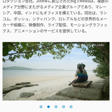
ロダクション会社。2008年に創立されたBig 3 Mediaは、複数の
Netherlands
メディア分野にまたがるメディア企業グループであり、マレー
シア、中国、インドにもオフィスを構えている。同社は、ラン
New Zealand
コム、ボッシュ、シティバンク、ロレアルなどの世界的なメー
カーや組織に、映像制作、ライブ配信、モーショングラフィッ
Norway
クス、アニメーションのサービスを提供している。
Poland
Portugal
Singapore
South Africa
Spain
Sweden
Chinese Taipei