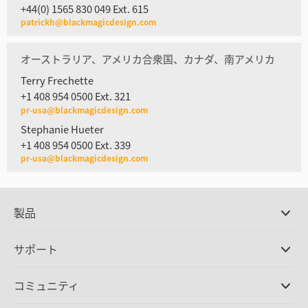
+44(0) 1565 830 049 Ext. 615
patrickh@blackmagicdesign.com
オーストラリア、アメリカ合衆国、カナダ、南アメリカ
Terry Frechette
+1 408 954 0500 Ext. 321
pr-usa@blackmagicdesign.com
Stephanie Hueter
+1 408 954 0500 Ext. 339
pr-usa@blackmagicdesign.com
製品
プロ仕様カメラ
サポート
DaVinci Resolve/Fusion
ソフトウェア
取扱販社
コミュニティ
ATEMプロダクション
スイッチャー
サポートセンター
Ultimatte
お問い合わせ