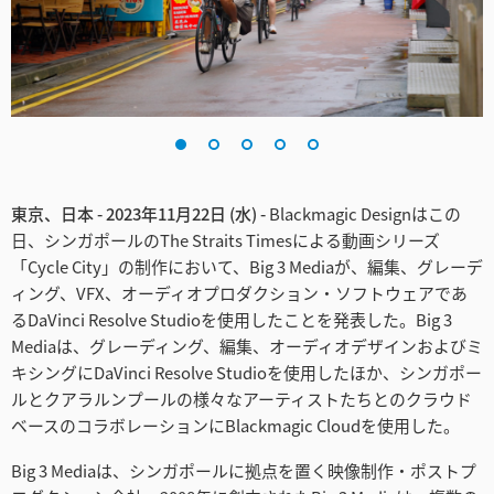
Finland
France
Germany
Hong Kong SAR, China
東京、日本 - 2023年11月22日 (水) -
Blackmagic Designはこの
India
日、シンガポールのThe Straits Timesによる動画シリーズ
「Cycle City」の制作において、Big 3 Mediaが、編集、グレーデ
Italy
ィング、VFX、オーディオプロダクション・ソフトウェアであ
Japan
るDaVinci Resolve Studioを使用したことを発表した。Big 3
Mediaは、グレーディング、編集、オーディオデザインおよびミ
Korea
キシングにDaVinci Resolve Studioを使用したほか、シンガポー
ルとクアラルンプールの様々なアーティストたちとのクラウド
Mexico
ベースのコラボレーションにBlackmagic Cloudを使用した。
Malaysia
Big 3 Mediaは、シンガポールに拠点を置く映像制作・ポストプ