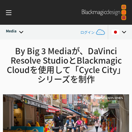
Media
ログイン
最新ニュース
By Big 3 Mediaが、DaVinci
Argentina
Resolve StudioとBlackmagic
Australia
ニュースアーカイブ
Cloudを
使用して「Cycle City」
Austria
シリーズを制作
プレスイメージ
Brazil
Canada
China
Denmark