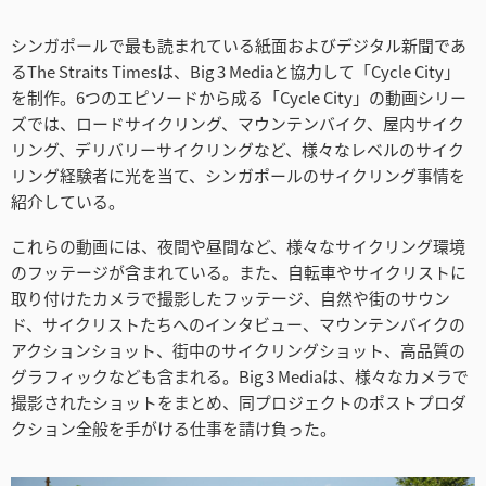
Turkey
シンガポールで最も読まれている紙面およびデジタル新聞であ
UAE
るThe Straits Timesは、Big 3 Mediaと協力して「Cycle City」
を制作。6つのエピソードから成る「Cycle City」の動画シリー
Ukraine
ズでは、ロードサイクリング、マウンテンバイク、屋内サイク
United Kingdom
リング、デリバリーサイクリングなど、様々なレベルのサイク
リング経験者に光を当て、シンガポールのサイクリング事情を
United States
紹介している。
これらの動画には、夜間や昼間など、様々なサイクリング環境
のフッテージが含まれている。また、自転車やサイクリストに
取り付けたカメラで撮影したフッテージ、自然や街のサウン
ド、サイクリストたちへのインタビュー、マウンテンバイクの
アクションショット、街中のサイクリングショット、高品質の
グラフィックなども含まれる。Big 3 Mediaは、様々なカメラで
撮影されたショットをまとめ、同プロジェクトのポストプロダ
クション全般を手がける仕事を請け負った。