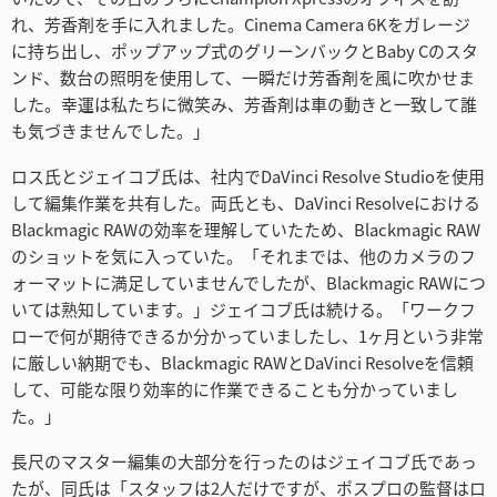
れ、芳香剤を手に入れました。Cinema Camera 6Kをガレージ
に持ち出し、ポップアップ式のグリーンバックとBaby Cのスタ
ンド、数台の照明を使用して、一瞬だけ芳香剤を風に吹かせま
した。幸運は私たちに微笑み、芳香剤は車の動きと一致して誰
も気づきませんでした。」
ロス氏とジェイコブ氏は、社内でDaVinci Resolve Studioを使用
して編集作業を共有した。両氏とも、DaVinci Resolveにおける
Blackmagic RAWの効率を理解していたため、Blackmagic RAW
のショットを気に入っていた。「それまでは、他のカメラのフ
ォーマットに満足していませんでしたが、Blackmagic RAWにつ
いては熟知しています。」ジェイコブ氏は続ける。「ワークフ
ローで何が期待できるか分かっていましたし、1ヶ月という非常
に厳しい納期でも、Blackmagic RAWとDaVinci Resolveを信頼
して、可能な限り効率的に作業できることも分かっていまし
た。」
長尺のマスター編集の大部分を行ったのはジェイコブ氏であっ
たが、同氏は「スタッフは2人だけですが、ポスプロの監督はロ