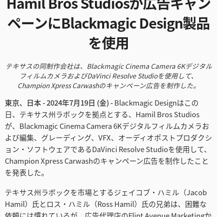
Hamil Bros Studiosが広告キャン
Finland
ペーンにBlackmagic Design製品
France
を使用
Germany
テキサスの同制作会社は、Blackmagic Cinema Camera 6K
デジタル
フィルムカメラおよびDaVinci Resolve Studioを使用
して、
Hong Kong SAR, China
Champion Xpress Carwashのキャンペーン広告を制作した。
India
東京、日本 - 2024年7月19日 (金) -
Blackmagic Designはこの
日、テキサス州ラボックを拠点とする、Hamil Bros Studios
Italy
が、Blackmagic Cinema Camera 6Kデジタルフィルムカメラお
よび編集、グレーディング、VFX、オーディオポストプロダクシ
Japan
ョン・ソフトウェアであるDaVinci Resolve Studioを使用して、
Champion Xpress Carwashのキャンペーン広告を制作したこと
Korea
を発表した。
Mexico
テキサス州ラボックを市場とするジェイコブ・ハミル（Jacob
Malaysia
Hamil）氏とロス・ハミル（Ross Hamil）氏の兄弟は、困難な
依頼には慣れているが、広告代理店のFlint Avenue Marketingか