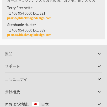
オーストラリア、アメリカ合衆国、カナダ、南アメリカ
Terry Frechette
+1 408 954 0500 Ext. 321
pr-usa@blackmagicdesign.com
Stephanie Hueter
+1 408 954 0500 Ext. 339
pr-usa@blackmagicdesign.com
製品
プロ仕様カメラ
サポート
DaVinci Resolve/Fusion
ソフトウェア
取扱販社
コミュニティ
ATEMプロダクション
スイッチャー
サポートセンター
Ultimatte
お問い合わせ
Spliceコミュニティ
会社概要
ディスクレコーダー
キャプチャー・再生
オフィス
Cintel
フィルムスキャニング
国および地域:
日本
会社概要