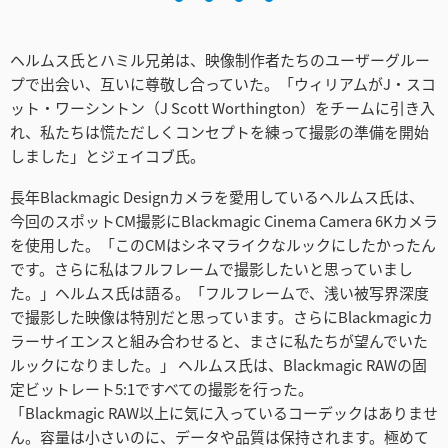
Turkey
UAE
ヘルムス氏とハミル兄弟は、映像制作者たちのユーザーグルー
プで出会い、互いに尊敬し合っていた。「ウィリアムがJ・スコ
Ukraine
ット・ワーシントン（J Scott Worthington）をチームに引き入
れ、私たちは慌ただしくコンセプトを練って撮影の準備を開始
United Kingdom
しました」とジェイコブ氏。
United States
長年Blackmagic Designカメラを愛用しているヘルムス氏は、
今回のスポットCM撮影にBlackmagic Cinema Camera 6Kカメラ
を使用した。「このCMはシネマライクなルックにしたかったん
です。さらに私はフルフレームで撮影したいと思っていまし
た。」ヘルムス氏は語る。「フルフレームで、浅い被写界深度
で撮影した映像は特別だと思っています。さらにBlackmagicカ
ラーサイエンスと組み合わせると、まさに私たちが望んでいた
ルックになりました。」 ヘルムス氏は、Blackmagic RAWの固
定ビットレート5:1ですべての撮影を行った。
「Blackmagic RAW以上に気に入っているコーデックはありませ
ん。容量は小さいのに、データや品質は保持されます。極めて