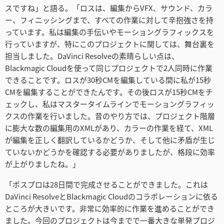
スですね」と語る。「ロスは、編集からVFX、サウンド、カラ
ー、フィニッシングまで、すべての作業に対して辛抱強さを持
っています。私は編集の手伝いやモーショングラフィックスを
行っていますが、特にこのプロジェクトに関しては、舞台裏を
担当しました。DaVinci Resolveの素晴らしい点は、
Blackmagic Cloudを使って同じプロジェクトで2人同時に作業
できることです。ロスが30秒CMを編集している間に私が15秒
CMを編集することができたんです。その後ロスが15秒CMをチ
ェックし、私はマスタータイムラインでモーショングラフィッ
クスの作業を行いました。昔のやり方では、プロジェクト階層
に膨大な数の編集用のXMLがあり、カラーの作業を経て、XML
が編集を正しく翻訳しているかどうか、そして他に矛盾が生じ
ていないかどうかを確認する必要がありましたが、格段に効率
が上がりましたね。」
「ポスプロは28日間で完成させることができました。これは
DaVinci ResolveとBlackmagic Cloudのコラボレーションに依る
ところが大きいです。非常に効率的に作業を進めることができ
ました。今回のプロジェクトは今までで一番大きな単発プロジ