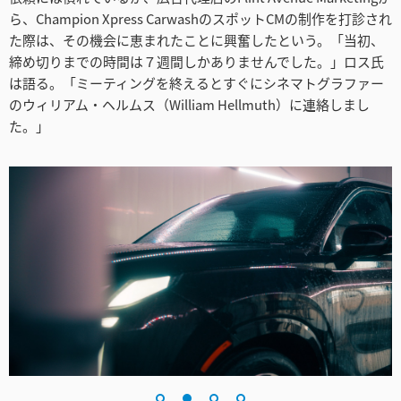
Netherlands
ら、Champion Xpress CarwashのスポットCMの制作を打診され
た際は、その機会に恵まれたことに興奮したという。「当初、
New Zealand
締め切りまでの時間は７週間しかありませんでした。」ロス氏
は語る。「ミーティングを終えるとすぐにシネマトグラファー
Norway
のウィリアム・ヘルムス（William Hellmuth）に連絡しまし
た。」
Poland
Portugal
Singapore
South Africa
Spain
Sweden
Chinese Taipei