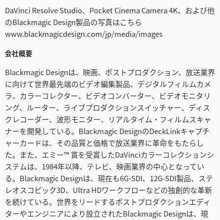
DaVinci Resolve Studio、Pocket Cinema Camera 4K、および他
のBlackmagic Design製品の写真はこちら
www.blackmagicdesign.com/jp/media/images
会社概要
Blackmagic Designは、映画、ポストプロダクション、放送業界
に向けて世界最先端のビデオ編集製品、デジタルフィルムカメ
ラ、カラーコレクター、ビデオコンバーター、ビデオモニタリ
ング、ルーター、ライブプロダクションスイッチャー、ディス
クレコーダー、波形モニター、リアルタイム・フィルムスキャ
ナーを開発している。Blackmagic DesignのDeckLinkキャプチ
ャーカードは、その品質と価格で放送業界に革命をもたらし
た。また、エミー™ 賞を受賞したDaVinciカラーコレクションシ
ステムは、1984年以降、テレビ、映画業界の中心となってい
る。Blackmagic Designは、現在も6G-SDI、12G-SDI製品、ステ
レオスコピック3D、Ultra HDワークフローなどの独創的な革新
を続けている。世界をリードするポストプロダクションエディ
ターやエンジニアにより設立されたBlackmagic Designは、現