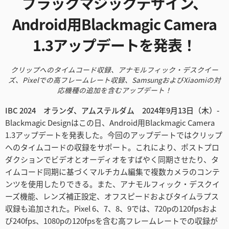
ブラックマジック
デザイン、
Finland
Android用Blackmagic Camera
France
1.3アップデートを発表！
Germany
クリップへのタイムコード収録、アナモルフィック・デスクイー
ズ、Pixelでの
高フレームレート収録、SamsungおよびXiaomiの対
Hong Kong SAR, China
応機種の追加を含むアップデート！
India
IBC 2024 オランダ、アムステルダム 2024年9月13日（木）-
Blackmagic Designはこの日、Android用Blackmagic Camera
Italy
1.3アップデートを発表した。今回のアップデートではクリップ
へのタイムコードの収録をサポート。これにより、ポストプロ
Japan
ダクションでビデオとオーディオをすばやく同期させたり、タ
Korea
イムコード同期に基づくマルチカム編集で複数カメラのコンテ
ンツを使用したりできる。また、アナモルフィック・デスクイ
Mexico
ーズ機能、レンズ補正設定、オフスピードおよびタイムラプス
収録も追加された。Pixel 6、7、8、9では、720pの120fpsおよ
Malaysia
び240fps、1080pの120fpsを含む高フレームレートでの収録が