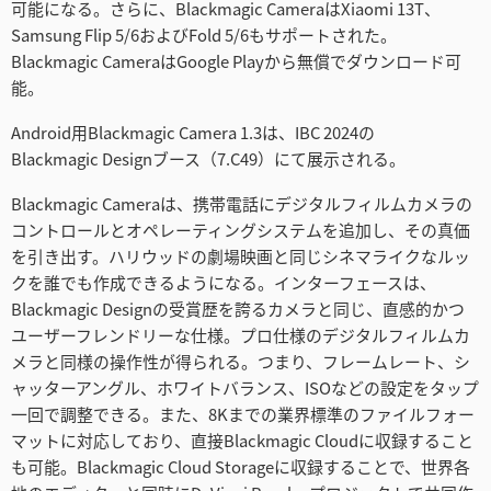
可能になる。さらに、Blackmagic CameraはXiaomi 13T、
Netherlands
Samsung Flip 5/6およびFold 5/6もサポートされた。
Blackmagic CameraはGoogle Playから無償でダウンロード可
New Zealand
能。
Norway
Android用Blackmagic Camera 1.3は、IBC 2024の
Blackmagic Designブース（7.C49）にて展示される。
Poland
Blackmagic Cameraは、携帯電話にデジタルフィルムカメラの
Portugal
コントロールとオペレーティングシステムを追加し、その真価
Singapore
を引き出す。ハリウッドの劇場映画と同じシネマライクなルッ
クを誰でも作成できるようになる。インターフェースは、
South Africa
Blackmagic Designの受賞歴を誇るカメラと同じ、直感的かつ
ユーザーフレンドリーな仕様。プロ仕様のデジタルフィルムカ
Spain
メラと同様の操作性が得られる。つまり、フレームレート、シ
ャッターアングル、ホワイトバランス、ISOなどの設定をタップ
Sweden
一回で調整できる。また、8Kまでの業界標準のファイルフォー
マットに対応しており、直接Blackmagic Cloudに収録すること
Chinese Taipei
も可能。Blackmagic Cloud Storageに収録することで、世界各