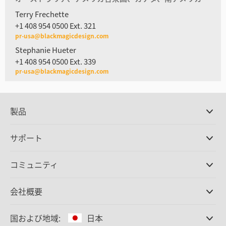
Terry Frechette
+1 408 954 0500 Ext. 321
pr-usa@blackmagicdesign.com
Stephanie Hueter
+1 408 954 0500 Ext. 339
pr-usa@blackmagicdesign.com
製品
プロ仕様カメラ
サポート
DaVinci Resolve/Fusion
ソフトウェア
取扱販社
コミュニティ
ATEMプロダクション
スイッチャー
サポートセンター
Ultimatte
お問い合わせ
Spliceコミュニティ
会社概要
ディスクレコーダー
キャプチャー・再生
オフィス
Cintel
フィルムスキャニング
国および地域:
日本
会社概要