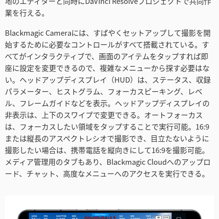
地のエディターと同時にDaVinci Resolveプロジェクトで共同作
Turkey
業を行える。
UAE
Blackmagic Cameraには、すばやくセットアップして撮影を開
始するために必要なコントロールがすべて搭載されている。す
Ukraine
べてがインタラクティブで、画面のアイテムをタップすれば即
United Kingdom
座に設定を変更できるので、複雑なメニューから探す必要はな
い。ヘッドアップディスプレイ（HUD）は、ステータス、収録
United States
パラメーター、ヒストグラム、フォーカスピーキング、レベ
ル、フレームガイドなどを表示。ヘッドアップディスプレイの
非表示は、上下のスワイプで変更できる。オートフォーカス
は、フォーカスしたい領域をタップすることで実行可能。16:9
または縦長のアスペクトレシオで撮影でき、目立たないように
撮影したい場合は、携帯電話を縦向きにして16:9を撮影可能。
メディア管理用のタブもあり、Blackmagic Cloudへのアップロ
ード、チャット、高度なメニューへのアクセスを実行できる。