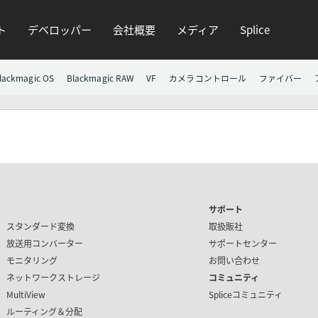
ト
デベロッパー
会社概要
メディア
Splice
lackmagic OS
Blackmagic RAW
VF
カメラコントロール
ファイバー
サポート
スタンダード変換
取扱販社
放送用コンバーター
サポートセンター
モニタリング
お問い合わせ
ネットワークストレージ
コミュニティ
MultiView
Spliceコミュニティ
ルーティング＆分配