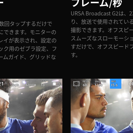
ー
フレーム/秒
URSA Broadcast G2は
り、放送で使用されてい
astは、数回タップするだけで
撮影できます。オフスピ
にできます。モニターの
スムーズなスローモーショ
レイが表示され、設定の
すだけで、オフスピード
ック用のゼブラ設定、フ
す。
ームガイド、グリッドな