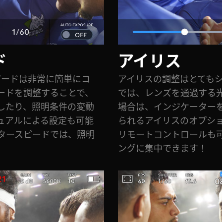
ド
アイリス
ースピードは非常に簡単にコ
アイリスの調整はとても
ードを調整することで、
では、レンズを通過する
したり、照明条件の変動
場合は、インジケーター
ュアルによる設定も可能
られるアイリスのオプシ
タースピードでは、照明
リモートコントロールも
。
ングに集中できます！