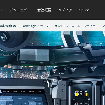
ト
デベロッパー
会社概要
メディア
Splice
lackmagic OS
Blackmagic RAW
VF
カメラコントロール
ファイバー