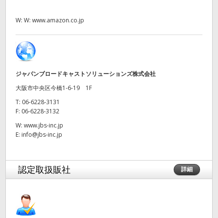
UAE
W:
W: www.amazon.co.jp
Ukraine
United Kingdom
ジャパンブロードキャストソリューションズ株式会社
United States
大阪市中央区今橋1-6-19 1F
T:
06-6228-3131
F:
06-6228-3132
W:
www.jbs-inc.jp
E:
info@jbs-inc.jp
認定取扱販社
詳細