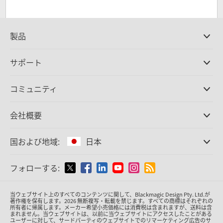
製品
プロ仕様カメラ
サポート
DaVinci Resolve/Fusion
ソフトウェア
取扱販社
コミュニティ
ATEMプロダクション
スイッチャー
サポートセンター
Ultimatte
お問い合わせ
Spliceコミュニティ
会社概要
ディスクレコーダー
キャプチャー・再生
オフィス
Cintel
フィルムスキャニング
国および地域:
日本
会社概要
スタンダード変換
パートナー
放送用コンバーター
国または地域から選択
フォローする:
メディア
モニタリング
ネットワークストレージ
Argentina
当ウェブサイト上のすべてのコンテンツに関して、Blackmagic Design Pty. Ltd.が
MultiView
著作権を保有
します。
2026 無断複写・転載を禁じます。すべての商標はそれぞれの
所有者に帰属します。
メーカー希望小売価格には消費税は含まれますが、送料は含
ルーティング＆分配
Australia
まれません。当ウェブサイトは、以前に当ウェブサイトにアクセスしたことがある
ユーザーに対して、サードパーティのウェブサイトでのリマーケティング広告のサ
配信＆エンコーディング