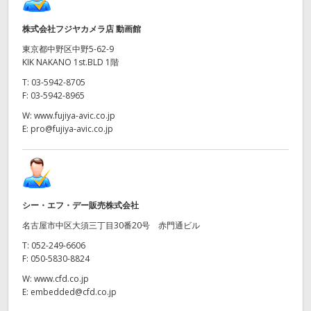
株式会社フジヤカメラ店 動画館
東京都中野区中野5-62-9
KIK NAKANO 1st.BLD 1階
T:
03-5942-8705
F:
03-5942-8965
W:
www.fujiya-avic.co.jp
E:
pro@fujiya-avic.co.jp
シー・エフ・デー販売株式会社
名古屋市中区大須三丁目30番20号 赤門通ビル
T:
052-249-6606
F:
050-5830-8824
W:
www.cfd.co.jp
E:
embedded@cfd.co.jp