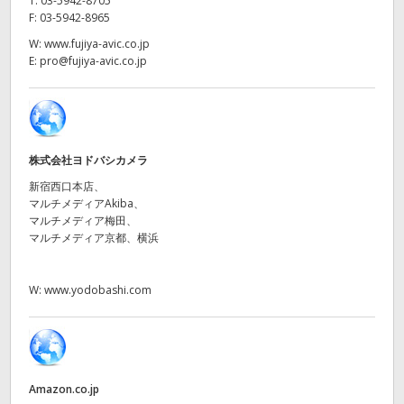
T:
03-5942-8705
Netherlands
F:
03-5942-8965
New Zealand
W:
www.fujiya-avic.co.jp
E:
pro@fujiya-avic.co.jp
Norway
Poland
Portugal
株式会社ヨドバシカメラ
新宿西口本店、
Singapore
マルチメディアAkiba、
マルチメディア梅田、
South Africa
マルチメディア京都、横浜
Spain
W:
www.yodobashi.com
Sweden
Chinese Taipei
Amazon.co.jp
Turkey