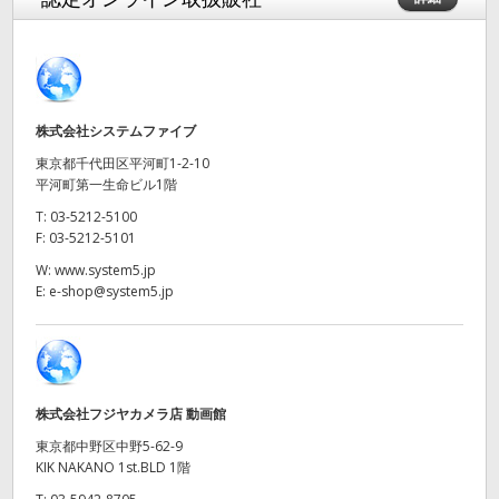
Finland
France
Germany
株式会社システムファイブ
東京都千代田区平河町1-2-10
Hong Kong SAR, China
平河町第一生命ビル1階
India
T:
03-5212-5100
F:
03-5212-5101
Italy
W:
www.system5.jp
E:
e-shop@system5.jp
Japan
Korea
Mexico
株式会社フジヤカメラ店 動画館
東京都中野区中野5-62-9
Malaysia
KIK NAKANO 1st.BLD 1階