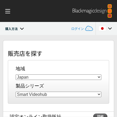
購入方法
ログイン
Blackmagic Videohub
Argentina
販売店を探す
Australia
ギャラリー
Austria
地域
仕様
Brazil
製品シリーズ
Canada
China
Denmark
認定オンライン取扱販社
詳細