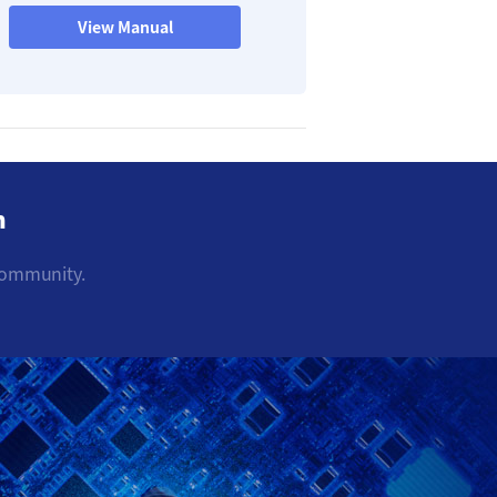
View Manual
m
community.