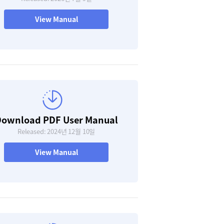
View Manual
ownload PDF User Manual
Released: 2024년 12월 10일
View Manual