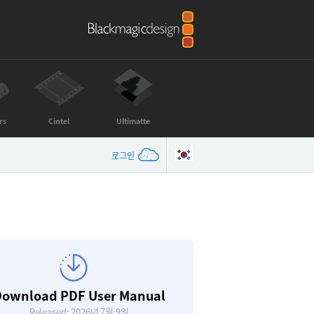
rs
Cintel
Ultimatte
로그인
ownload PDF User Manual
Released: 2026년 7월 9일