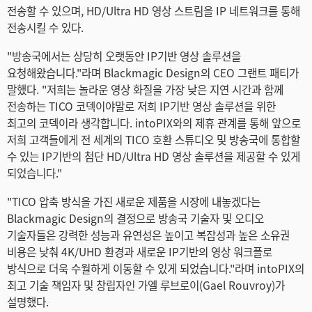
Netherlands
전송할 수 있으며, HD/Ultra HD 영상 스트림을 IP 네트워크를 통해
전송시킬 수 있다.
New Zealand
"방송국에서는 상당히 오랫동안 IP기반 영상 솔루션을
Norway
요청해왔습니다."라며 Blackmagic Design의 CEO 그랜트 패티가
말했다. "저희는 놀라운 영상 화질을 가장 낮은 지연 시간과 함께
Poland
전송하는 TICO 코덱이야말로 저희 IP기반 영상 솔루션을 위한
최고의 코덱이라 생각합니다. intoPIX와의 제휴 관계를 통해 앞으로
Portugal
저희 고객들에게 전 세계의 TICO 호환 스튜디오 및 방송국에 통합할
수 있는 IP기반의 첨단 HD/Ultra HD 영상 솔루션을 제공할 수 있게
Singapore
되었습니다."
South Africa
"TICO 압축 방식을 가진 새로운 제품을 시장에 내놓겠다는
Blackmagic Design의 결정으로 방송국 기술자 및 오디오
Spain
기술자들은 강력한 성능과 유연성은 높이고 복잡성과 높은 소유권
비용은 낮춰 4K/UHD 환경과 새로운 IP기반의 영상 워크플로
Sweden
방식으로 더욱 수월하게 이동할 수 있게 되었습니다."라며 intoPIX의
Chinese Taipei
최고 기술 책임자 및 창립자인 가엘 루브로이(Gael Rouvroy)가
설명했다.