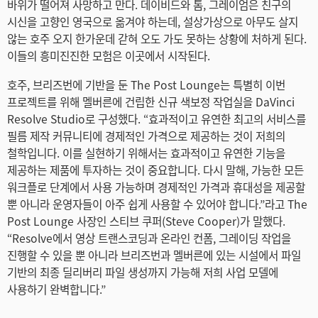
바위가 떨어져 사망하고 만다. 데이비드와 톰, 그레이엄은 친구의
Netherlands
시신을 고향인 영국으로 옮겨야 하는데, 설상가상으로 아무도 살지
않는 호주 오지 한가운데 갇혀 오도 가도 못하는 상황에 처하게 된다.
New Zealand
이들의 흥미진진한 모험은 이곳에서 시작된다.
Norway
호주, 브리즈번에 기반을 둔 The Post Lounge는 특별히 이번
프로젝트를 위해 멜버른에 건립한 신규 색보정 작업실을 DaVinci
Poland
Resolve Studio로 구성했다. “효과적이고 유연한 최고의 서비스를
Portugal
필름 제작 커뮤니티에 경제적인 가격으로 제공하는 것이 저희의
철학입니다. 이를 실현하기 위해서는 효과적이고 유연한 기능을
Singapore
제공하는 제품에 투자하는 것이 중요합니다. 다시 말해, 가능한 모든
워크플로 단계에서 사용 가능하며 경제적인 가격과 휴대성을 제공할
South Africa
뿐 아니라 운영자들이 아주 쉽게 사용할 수 있어야 합니다.”라고 The
Post Lounge 사장인 스티브 쿠퍼(Steve Cooper)가 말했다.
Spain
“Resolve에서 영상 트랜스코딩과 온라인 컨폼, 그레이딩 작업을
진행할 수 있을 뿐 아니라 브리즈번과 멜버른에 있는 시설에서 파일
Sweden
기반의 최종 딜리버리 파일 생성까지 가능해 저희 사업 모델에
사용하기 완벽합니다.”
Chinese Taipei