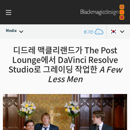
Media
로그인
최신 소식
디드레 맥클리랜드가 The Post
Argentina
Lounge에서 DaVinci Resolve
Australia
뉴스 아카이브
Studio로 그레이딩 작업한
A Few
Austria
Less Men
보도 이미지
Brazil
Canada
China
Denmark