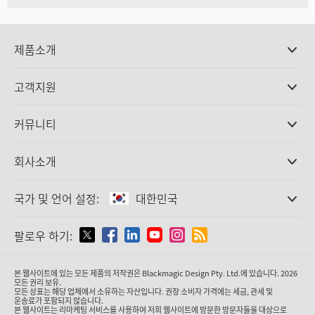
제품소개
전문가용 카메라
고객지원
DaVinci Resolve와 Fusion 소프트웨어
ATEM 제작 스위처
판매처
커뮤니티
Ultimatte
고객지원 센터
디스크 레코더
문의하기
Splice Community
회사소개
캡쳐 및 재생
Cintel 필름 스캐닝
사무실
표준 변환
국가 및 언어 설정:
대한민국
회사 소개
방송용 컨버터
제휴 업체
모니터링
국가 및 언어를 설정하세요
팔로우 하기:
미디어
네트워크 스토리지
MultiView
Argentina
본 웹사이트에 있는 모든 제품의 저작권은 Blackmagic Design Pty. Ltd.에 있습니다. 2026
라우팅 및 분배
모든 권리 보유.
모든 상표는 해당 업체에서 소유하는 자산입니다. 권장 소비자 가격에는 세금, 관세 및
스트리밍·인코딩
Australia
운송료가 포함되지 않습니다.
본 웹사이트는 리마케팅 서비스를 사용하여 저희 웹사이트에 방문한 방문자들을 대상으로