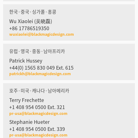
한국·중국·싱가폴·홍콩
Wu Xiaolei (吴晓磊)
+86 17786519350
wuxiaolei@blackmagicdesign.com
유럽·영국·중동·남아프리카
Patrick Hussey
+44(0) 1565 830 049 Ext. 615
patrickh@blackmagicdesign.com
호주·미국·캐나다·남아메리카
Terry Frechette
+1 408 954 0500 Ext. 321
pr-usa@blackmagicdesign.com
Stephanie Hueter
+1 408 954 0500 Ext. 339
pr-usa@blackmagicdesign.com