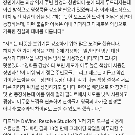
장면에서는 의상 역시 주변 환경과 상반되어 눈에 띄게 두드러지는데
이런 방식으로 영상룩을 강조할 필요가 있었습니다. 이와 대조적으로
마치 낯선 사람의 집을 방문하는 듯한 으스스한 느낌의 어두운 장면이
등장하는데, 이런 불길한 어둠은 이내 기괴하고 다채로운 의상으로
가득한 침실과 대비를 이룹니다.”
“저희는 따뜻한 분위기를 강조하기 위해 많은 노력을 했습니다.
하지만 한 가지 색상을 전체 숏에 적용하는 일반적인 방법 대신
녹색과 파란색을 보강하는 방식을 사용했습니다.”라고 그녀가
덧붙였다. “영화를 감상하다 보면 채도가 아주 높은 색상이 사용된
장면과 날이 더워 땀에 젖은 주인공들, 그리고 때로는 어둡고 약간
기이한 느낌을 주는 장면이 등장합니다. 각기 다른 색상 설정은 서로
다른 지리적 위치를 상징하기도 합니다. 런던을 배경으로 한 장면이
몇 번 등장하는데 이를 위해 컬러 팔레트에서 채도를 낮춰 시원하고
굉장히 어두운 느낌을 연출하여 관객들이 영국의 차가운 환경뿐
아니라 호주와의 차이점도 느낄 수 있도록 했습니다.”
디드레는 DaVinci Resolve Studio의 여러 가지 도구를 사용해
효율성을 극대화한 결과 13일 만에 그레이딩 작업을 마무리할 수