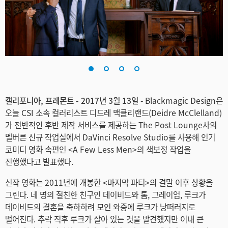
Finland
France
Germany
Hong Kong SAR, China
캘리포니아, 프레몬트 - 2017년 3월 13일
- Blackmagic Design은
India
오늘 CSI 소속 컬러리스트 디드레 맥클리랜드(Deidre McClelland)
Italy
가 전반적인 후반 제작 서비스를 제공하는 The Post Lounge사의
멜버른 신규 작업실에서 DaVinci Resolve Studio를 사용해 인기
Japan
코미디 영화 속편인 <A Few Less Men>의 색보정 작업을
진행했다고 발표했다.
Korea
신작 영화는 2011년에 개봉한 <마지막 파티>의 결말 이후 상황을
Mexico
그린다. 네 명의 절친한 친구인 데이비드와 톰, 그레이엄, 루크가
데이비드의 결혼을 축하하려 모인 와중에 루크가 낭떠러지로
Malaysia
떨어진다. 추락 직후 루크가 살아 있는 것을 발견했지만 이내 큰