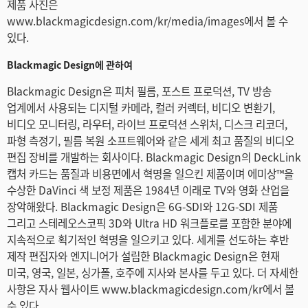
제품 사진은
www.blackmagicdesign.com/kr/media/images에서 볼 수
있다.
Blackmagic Design에 관하여
Blackmagic Design은 피처 필름, 포스트 프로덕션, TV 방송
업계에서 사용되는 디지털 카메라, 컬러 커렉터, 비디오 변환기,
비디오 모니터링, 라우터, 라이브 프로덕션 스위처, 디스크 리코더,
파형 측정기, 필름 복원 소프트웨어와 같은 세계 최고 품질의 비디오
편집 장비를 개발하는 회사이다. Blackmagic Design의 DeckLink
캡처 카드는 품질과 비용면에서 혁명을 일으킨 제품이며 에미상™을
수상한 DaVinci 색 보정 제품은 1984년 이래로 TV와 영화 산업을
장악해왔다. Blackmagic Design은 6G-SDI와 12G-SDI 제품
그리고 스테레오스코픽 3D와 Ultra HD 워크플로를 포함한 분야에
지속적으로 획기적인 혁명을 일으키고 있다. 세계를 선도하는 후반
제작 편집자와 엔지니어가 설립한 Blackmagic Design은 현재
미국, 영국, 일본, 싱가폴, 호주에 지사와 본사를 두고 있다. 더 자세한
사항은 자사 웹사이트 www.blackmagicdesign.com/kr에서 볼
수 있다.