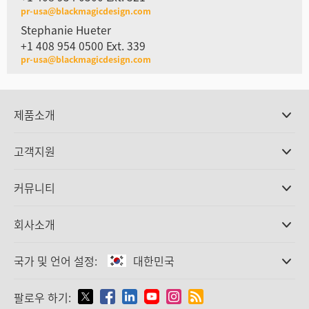
pr-usa@blackmagicdesign.com
Stephanie Hueter
+1 408 954 0500 Ext. 339
pr-usa@blackmagicdesign.com
제품소개
전문가용 카메라
고객지원
DaVinci Resolve와 Fusion 소프트웨어
ATEM 제작 스위처
판매처
커뮤니티
Ultimatte
고객지원 센터
디스크 레코더
문의하기
Splice Community
회사소개
캡쳐 및 재생
Cintel 필름 스캐닝
사무실
표준 변환
국가 및 언어 설정:
대한민국
회사 소개
방송용 컨버터
제휴 업체
모니터링
국가 및 언어를 설정하세요
팔로우 하기:
미디어
네트워크 스토리지