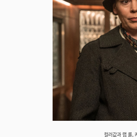
미지 다운로드
컬러값과 랩 롤,